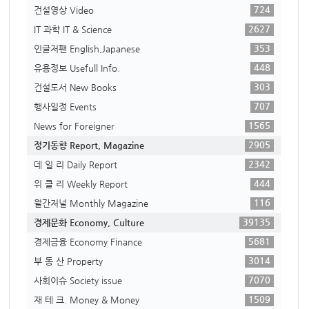
724
건설영상 Video
2627
IT 과학 IT & Science
353
인글저팬 English,Japanese
448
유용정보 Usefull Info.
303
건설도서 New Books
707
행사일정 Events
1565
News for Foreigner
2905
정기동향 Report, Magazine
2342
데 일 리 Daily Report
444
위 클 리 Weekly Report
116
월간저널 Monthly Magazine
39135
경제문화 Economy, Culture
5681
경제금융 Economy Finance
3014
부 동 산 Property
7070
사회이슈 Society issue
1509
재 테 크. Money & Money