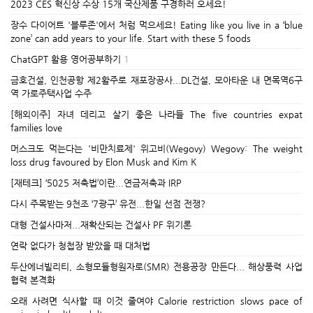
2023 CES 혁신상 수상 15개 국산제품 구경하러 오세요!
장수 다이어트 '블루존'에서 처럼 먹으세요! Eating like you live in a ‘blue
zone’ can add years to your life. Start with these 5 foods
ChatGPT 활용 영어공부하기
1
금호건설, 인천공항 제2활주로 재포장공사...DL건설, 모아타운 내 면목역6구
역 가로주택사업 수주
[해외이주] 자녀 데리고 살기 좋은 나라들 The five countries expat
families love
머스크도 먹는다는 '비만치료제' 위고비(Wegovy) Wegovy: The weight
loss drug favoured by Elon Musk and Kim K
[재테크] ‘5025 저축법’이란...연금저축과 IRP
다시 주목받는 9천조 ‘7광구’ 유전...한일 선점 전쟁?
대형 건설사마저...재확산되는 건설사 PF 위기론
연락 없다가 청첩장 받았을 때 대처법
두산에너빌리티, 소형모듈형원자로(SMR) 전용공장 만든다... 해상풍력 사업
협력 본격화
오래 사려면 식사할 때 이것 줄여야 Calorie restriction slows pace of