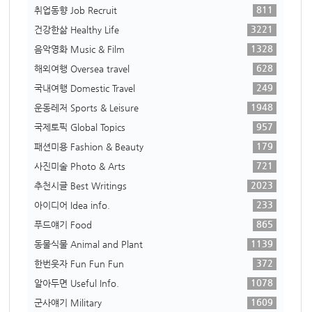
811
취업동향 Job Recruit
3221
건강한삶 Healthy Life
1328
음악영화 Music & Film
628
해외여행 Oversea travel
249
국내여행 Domestic Travel
1948
운동레저 Sports & Leisure
957
국제토픽 Global Topics
179
패션미용 Fashion & Beauty
721
사진미술 Photo & Arts
2023
추천시글 Best Writings
233
아이디어 Idea info.
865
푸드얘기 Food
1139
동물식물 Animal and Plant
372
한번웃자 Fun Fun Fun
1078
알아두면 Useful Info.
1609
군사얘기 Military