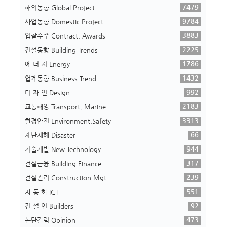
7479
해외동향 Global Project
9784
사업동향 Domestic Project
3883
입찰수주 Contract, Awards
2225
건설동향 Building Trends
1786
에 너 지 Energy
1432
업계동향 Business Trend
992
디 자 인 Design
2183
교통해양 Transport, Marine
3313
환경안전 Environment,Safety
66
재난재해 Disaster
944
기술개발 New Technology
317
건설금융 Building Finance
239
건설관리 Construction Mgt.
551
자 동 화 ICT
92
건 설 인 Builders
473
논단칼럼 Opinion