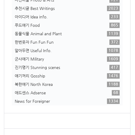
2023
추천시글 Best Writings
233
아이디어 Idea info.
865
푸드얘기 Food
1139
동물식물 Animal and Plant
372
한번웃자 Fun Fun Fun
1078
알아두면 Useful Info.
1609
군사얘기 Military
417
진기명기 Stunning scenes
1476
얘기꺼리 Gosship
1188
북한얘기 North Korea
68
애드센스 Adsense
1334
News for Foreigner