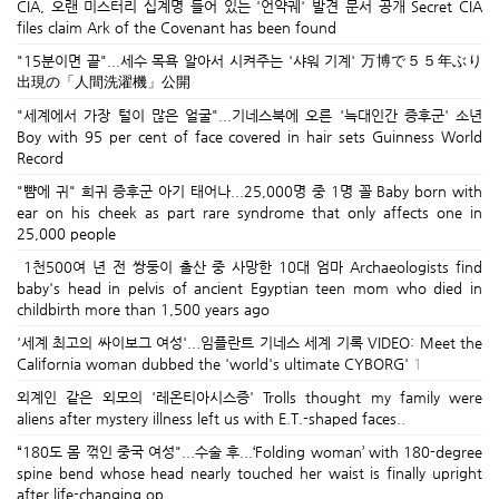
CIA, 오랜 미스터리 십계명 들어 있는 '언약궤' 발견 문서 공개 Secret CIA
files claim Ark of the Covenant has been found
"15분이면 끝"...세수 목욕 알아서 시켜주는 '샤워 기계' 万博で５５年ぶり
出現の「人間洗濯機」公開
"세계에서 가장 털이 많은 얼굴"...기네스북에 오른 '늑대인간 증후군' 소년
Boy with 95 per cent of face covered in hair sets Guinness World
Record
"뺨에 귀" 희귀 증후군 아기 태어나...25,000명 중 1명 꼴 Baby born with
ear on his cheek as part rare syndrome that only affects one in
25,000 people
1천500여 년 전 쌍둥이 출산 중 사망한 10대 엄마 Archaeologists find
baby's head in pelvis of ancient Egyptian teen mom who died in
childbirth more than 1,500 years ago
'세계 최고의 싸이보그 여성'...임플란트 기네스 세계 기록 VIDEO: Meet the
California woman dubbed the 'world's ultimate CYBORG'
1
외계인 같은 외모의 '레온티아시스증' Trolls thought my family were
aliens after mystery illness left us with E.T.-shaped faces..
“180도 몸 꺾인 중국 여성"...수술 후...‘Folding woman’ with 180-degree
spine bend whose head nearly touched her waist is finally upright
after life-changing op