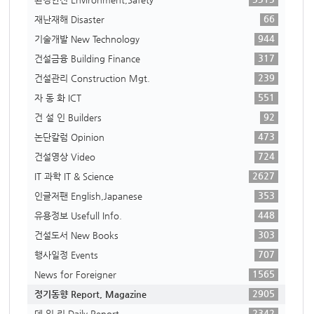
66
재난재해 Disaster
944
기술개발 New Technology
317
건설금융 Building Finance
239
건설관리 Construction Mgt.
551
자 동 화 ICT
92
건 설 인 Builders
473
논단칼럼 Opinion
724
건설영상 Video
2627
IT 과학 IT & Science
353
인글저팬 English,Japanese
448
유용정보 Usefull Info.
303
건설도서 New Books
707
행사일정 Events
1565
News for Foreigner
2905
정기동향 Report, Magazine
2342
데 일 리 Daily Report