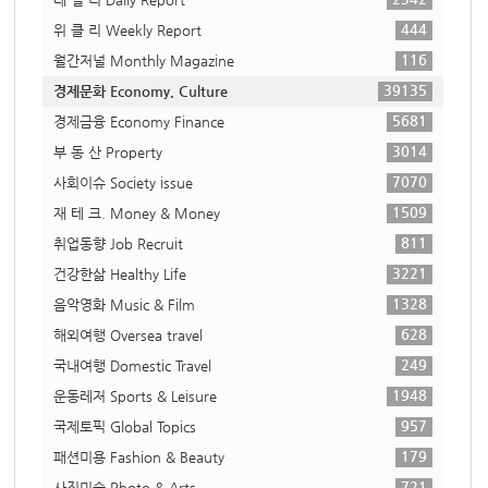
444
위 클 리 Weekly Report
116
월간저널 Monthly Magazine
39135
경제문화 Economy, Culture
5681
경제금융 Economy Finance
3014
부 동 산 Property
7070
사회이슈 Society issue
1509
재 테 크. Money & Money
811
취업동향 Job Recruit
3221
건강한삶 Healthy Life
1328
음악영화 Music & Film
628
해외여행 Oversea travel
249
국내여행 Domestic Travel
1948
운동레저 Sports & Leisure
957
국제토픽 Global Topics
179
패션미용 Fashion & Beauty
721
사진미술 Photo & Arts