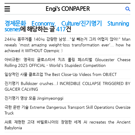
Engi's CONPAPER
경제문화 Economy, Culture/진기명기 Stunning
scenes
에 해당하는 글
417
건
244㎏ 몸무게를 140㎏ 감량한 남성..."살 빼는거 그리 어렵지 않아!" Man
reveals 'most amazing weight-loss transformation ever'... how he
achieved it WITHOUT Ozempic
3
아비규환! 영국의 글로스터셔 치즈 롤링 페스티벌 Gloucester Cheese
Rolling 2025 OFFICIAL - World's Stupidest Competition
일상적인 사물 클로즈업 The Best Close-Up Videos from OBJECT
진기명기 Bulldozer crushes...l INCREDIBLE COLLAPSE TRIGGERED BY
GLACIER CALVING
진기명기 영상 모음 Jingimyeonggi
극한 운반 기술 Extreme Dangerous Transport Skill Operations Oversize
Truck
AI로 재현한 고대 바빌로니아의 장엄한 세계 AI recreates the Ancient
Babylonia