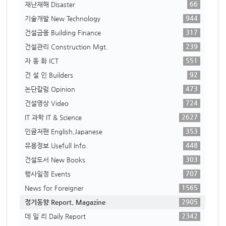
66
재난재해 Disaster
944
기술개발 New Technology
317
건설금융 Building Finance
239
건설관리 Construction Mgt.
551
자 동 화 ICT
92
건 설 인 Builders
473
논단칼럼 Opinion
724
건설영상 Video
2627
IT 과학 IT & Science
353
인글저팬 English,Japanese
448
유용정보 Usefull Info.
303
건설도서 New Books
707
행사일정 Events
1565
News for Foreigner
2905
정기동향 Report, Magazine
2342
데 일 리 Daily Report