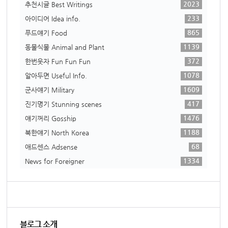
2023
추천시글 Best Writings
233
아이디어 Idea info.
865
푸드얘기 Food
1139
동물식물 Animal and Plant
372
한번웃자 Fun Fun Fun
1078
알아두면 Useful Info.
1609
군사얘기 Military
417
진기명기 Stunning scenes
1476
얘기꺼리 Gosship
1188
북한얘기 North Korea
68
애드센스 Adsense
1334
News for Foreigner
블로그 소개