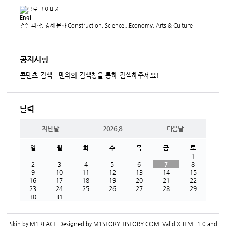
Engi-
건설 과학, 경제 문화 Construction, Science...Economy, Arts & Culture
공지사항
콘텐츠 검색 - 맨위의 검색창을 통해 검색해주세요!
달력
지난달
2026.8
다음달
일
월
화
수
목
금
토
1
2
3
4
5
6
7
8
9
10
11
12
13
14
15
16
17
18
19
20
21
22
23
24
25
26
27
28
29
30
31
Skin by
M1REACT
. Designed by
M1STORY.TISTORY.COM
. Valid
XHTML 1.0
and