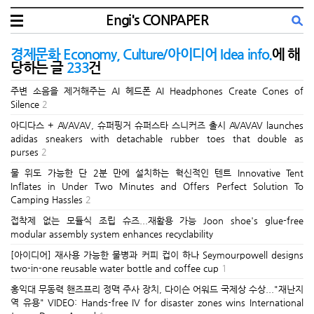
Engi's CONPAPER
경제문화 Economy, Culture/아이디어 Idea info.
에 해
당하는 글
233
건
주변 소음을 제거해주는 AI 헤드폰 AI Headphones Create Cones of
Silence
2
아디다스 + AVAVAV, 슈퍼핑거 슈퍼스타 스니커즈 출시 AVAVAV launches
adidas sneakers with detachable rubber toes that double as
purses
2
물 위도 가능한 단 2분 만에 설치하는 혁신적인 텐트 Innovative Tent
Inflates in Under Two Minutes and Offers Perfect Solution To
Camping Hassles
2
접착제 없는 모듈식 조립 슈즈...재활용 가능 Joon shoe's glue-free
modular assembly system enhances recyclability
[아이디어] 재사용 가능한 물병과 커피 컵이 하나 Seymourpowell designs
two-in-one reusable water bottle and coffee cup
1
홍익대 무동력 핸즈프리 정맥 주사 장치, 다이슨 어워드 국제상 수상..."재난지
역 유용" VIDEO: Hands-free IV for disaster zones wins International