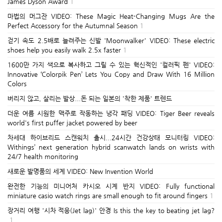
James Dyson Award
1
마법의 머그잔 VIDEO: These Magic Heat-Changing Mugs Are the
Perfect Accessory for the Autumnal Season
1
걷기 속도 2.5배로 늘려주는 신발 'Moonwalker' VIDEO: These electric
shoes help you easily walk 2.5x faster
1
1600만 가지 색으로 복사하고 그릴 수 있는 혁신적인 '컬러픽 펜' VIDEO:
Innovative ‘Colorpik Pen’ Lets You Copy and Draw With 16 Million
Colors
버리지 않고, 살리는 발상...돈 되는 일본의 '착한 제품' 트렌드
더운 여름 시원한 맥주로 작동하는 냉각 패딩 VIDEO: Tiger Beer reveals
world's first puffer jacket powered by beer
차세대 하이브리드 스캔워치 출시...24시간 건강상태 모니터링 VIDEO:
Withings’ next generation hybrid scanwatch lands on wrists with
24/7 health monitoring
새로운 발명품의 세계 VIDEO: New Invention World
완전한 기능의 미니어처 카시오 시계 반지 VIDEO: Fully functional
miniature casio watch rings are small enough to fit around fingers
1
장거리 여행 '시차 적응(Jet lag)' 안경 Is this the key to beating jet lag?
1