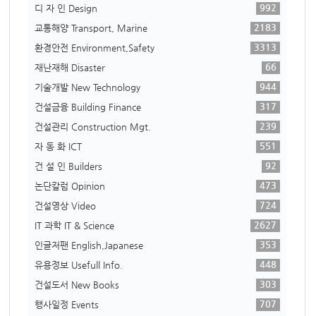
992
디 자 인 Design
2183
교통해양 Transport, Marine
3313
환경안전 Environment,Safety
66
재난재해 Disaster
944
기술개발 New Technology
317
건설금융 Building Finance
239
건설관리 Construction Mgt.
551
자 동 화 ICT
92
건 설 인 Builders
473
논단칼럼 Opinion
724
건설영상 Video
2627
IT 과학 IT & Science
353
인글저팬 English,Japanese
448
유용정보 Usefull Info.
303
건설도서 New Books
707
행사일정 Events