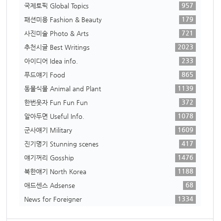
957
국제토픽 Global Topics
179
패션미용 Fashion & Beauty
721
사진미술 Photo & Arts
2023
추천시글 Best Writings
233
아이디어 Idea info.
865
푸드얘기 Food
1139
동물식물 Animal and Plant
372
한번웃자 Fun Fun Fun
1078
알아두면 Useful Info.
1609
군사얘기 Military
417
진기명기 Stunning scenes
1476
얘기꺼리 Gosship
1188
북한얘기 North Korea
68
애드센스 Adsense
1334
News for Foreigner