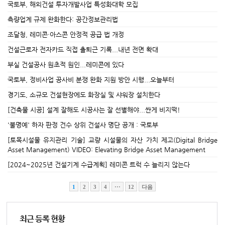
국토부, 해외건설 투자개발사업 특성화대학 모집
측량업계 규제 완화한다: 공간정보관리법
조달청, 레미콘·아스콘 안정적 공급 법 개정
건설근로자 전자카드 직접 출퇴근 기록...내년 전면 확대
부실 건설공사 원초적 원인...레미콘에 있다
국토부, 정비사업 공사비 분쟁 완화 지원 방안 시행...오늘부터
경기도, 소규모 건설현장에도 화장실 및 샤워장 설치한다
[건축물 시공] 설계 잘해도 시공사는 잘 선별해야...싼게 비지떡!
'불명예' 하자 판정 건수 상위 건설사 명단 공개 : 국토부
[토목시설물 유지관리 기술] 교량 시설물의 자산 가치 제고(Digital Bridge
Asset Management) VIDEO: Elevating Bridge Asset Management
[2024~2025년 건설기계 수급계획] 레미콘 트럭 수 늘리지 않는다
1
2
3
4
···
12
다음
최근 등록 현황