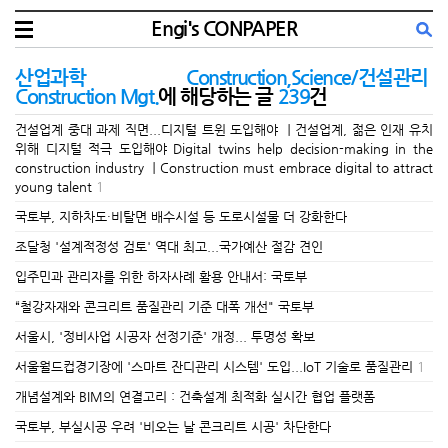
Engi's CONPAPER
산업과학 Construction,Science/건설관리
Construction Mgt.
에 해당하는 글
239
건
건설업계 중대 과제 직면...디지털 트윈 도입해야 ㅣ건설업계, 젊은 인재 유치
위해 디지털 적극 도입해야 Digital twins help decision-making in the
construction industry ㅣConstruction must embrace digital to attract
young talent
1
국토부, 지하차도·비탈면 배수시설 등 도로시설물 더 강화한다
조달청 '설계적정성 검토' 역대 최고...국가예산 절감 견인
입주민과 관리자를 위한 하자사례 활용 안내서: 국토부
“철강자재와 콘크리트 품질관리 기준 대폭 개선" 국토부
서울시, '정비사업 시공자 선정기준' 개정... 투명성 확보
서울월드컵경기장에 '스마트 잔디관리 시스템' 도입...IoT 기술로 품질관리
1
개념설계와 BIM의 연결고리 : 건축설계 최적화 실시간 협업 플랫폼
국토부, 부실시공 우려 '비오는 날 콘크리트 시공' 차단한다