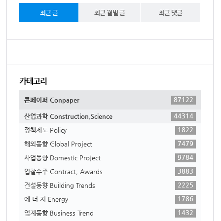
최근 글
최근 월별 글
최근 댓글
카테고리
87122
콘페이퍼 Conpaper
44314
산업과학 Construction,Science
1822
정책제도 Policy
7479
해외동향 Global Project
9784
사업동향 Domestic Project
3883
입찰수주 Contract, Awards
2225
건설동향 Building Trends
1786
에 너 지 Energy
1432
업계동향 Business Trend