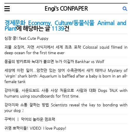
Engi's CONPAPER
경제문화 Economy, Culture/동물식물 Animal and
Plant
에 해당하는 글
1139
건
심장 쿵!:feat.Cute Puppy
괴물 오징어, 자연 서식지에서 세계 최초 포착 Colossal squid filmed in
deep ocean for the first time ever
몽골의 방카르와 늑대가 붙으면 누가 이길까 Bankhar vs Wolf
세상에 이런 일이...암컷만 있는 상어 수족관에서 새끼 태어나 Mystery of
'virgin' shark birth: Aquarium is baffled after a baby is born in an all-
female tank
강아지들, 사운드보드 사용 사상 처음으로 사람과 대화 Dogs TALK with
humans using soundboards for first time.
강아지와 소통 잘하는 방법 Scientists reveal the key to bonding with
your dog
2
꾸벅이 ㅣ 악어의 놀라운 점프력
귀염 뽀짝이들! VIDEO: I love Puppy!