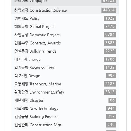
87122
콘페이퍼 Conpaper
44314
산업과학 Construction,Science
1822
정책제도 Policy
7479
해외동향 Global Project
9784
사업동향 Domestic Project
3883
입찰수주 Contract, Awards
2225
건설동향 Building Trends
1786
에 너 지 Energy
1432
업계동향 Business Trend
992
디 자 인 Design
2183
교통해양 Transport, Marine
3313
환경안전 Environment,Safety
66
재난재해 Disaster
944
기술개발 New Technology
317
건설금융 Building Finance
239
건설관리 Construction Mgt.