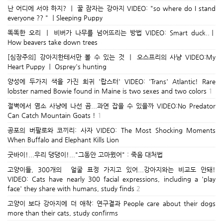
난 어디에 서야 하지? ㅣ 꿀 잠자는 강아지 VIDEO: "so where do I stand
everyone ?? " ㅣSleeping Puppy
똑똑한 오리 ㅣ 비버가 나무를 넘어뜨리는 방법 VIDEO: Smart duck..ㅣ
How beavers take down trees
[심장주의] 강아지한테서만 볼 수 있는 것 ㅣ 오스프리의 사냥 VIDEO:My
Heart Puppy ㅣ Osprey's hunting
양성에 두가지 색을 가진 희귀 '랍스터' VIDEO: 'Trans' Atlantic! Rare
lobster named Bowie found in Maine is two sexes and two colors
1
절벽에서 염소 사냥에 나선 곰...과연 잡을 수 있을까 VIDEO:No Predator
Can Catch Mountain Goats !
1
공포의 버팔로와 코끼리: 사자 VIDEO: The Most Shocking Moments
When Buffalo and Elephant Kills Lion
굿바이!...우리 댕댕이!..."그동안 고마웠어" : 죽음 대처법
고양이들, 300개의 얼굴 표정 가지고 있어...강아지와는 비교도 안돼!
VIDEO: Cats have nearly 300 facial expressions, including a 'play
face' they share with humans, study finds
2
고양이 보다 강아지에 더 애착: 연구결과 People care about their dogs
more than their cats, study confirms