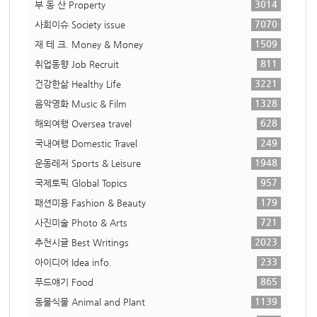
3014
부 동 산 Property
7070
사회이슈 Society issue
1509
재 테 크. Money & Money
811
취업동향 Job Recruit
3221
건강한삶 Healthy Life
1328
음악영화 Music & Film
628
해외여행 Oversea travel
249
국내여행 Domestic Travel
1948
운동레저 Sports & Leisure
957
국제토픽 Global Topics
179
패션미용 Fashion & Beauty
721
사진미술 Photo & Arts
2023
추천시글 Best Writings
233
아이디어 Idea info.
865
푸드얘기 Food
1139
동물식물 Animal and Plant