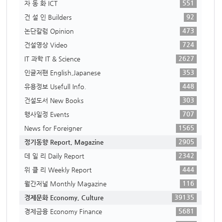
551
자 동 화 ICT
92
건 설 인 Builders
473
논단칼럼 Opinion
724
건설영상 Video
2627
IT 과학 IT & Science
353
인글저팬 English,Japanese
448
유용정보 Usefull Info.
303
건설도서 New Books
707
행사일정 Events
1565
News for Foreigner
2905
정기동향 Report, Magazine
2342
데 일 리 Daily Report
444
위 클 리 Weekly Report
116
월간저널 Monthly Magazine
39135
경제문화 Economy, Culture
5681
경제금융 Economy Finance