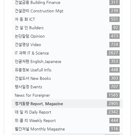
317
건설금융 Building Finance
239
건설관리 Construction Mgt.
551
자 동 화 ICT
92
건 설 인 Builders
473
논단칼럼 Opinion
724
건설영상 Video
2627
IT 과학 IT & Science
353
인글저팬 English,Japanese
448
유용정보 Usefull Info.
303
건설도서 New Books
707
행사일정 Events
1565
News for Foreigner
2905
정기동향 Report, Magazine
2342
데 일 리 Daily Report
444
위 클 리 Weekly Report
116
월간저널 Monthly Magazine