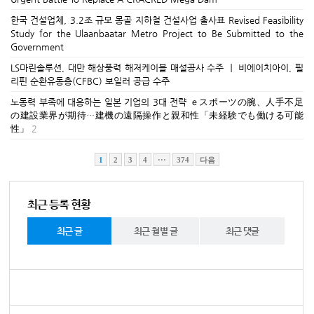
한국 건설업체, 3.2조 규모 몽골 지하철 건설사업 출사표 Revised Feasibility
Study for the Ulaanbaatar Metro Project to Be Submitted to the
Government
LS마린솔루션, 대만 해상풍력 해저케이블 매설공사 수주 ㅣ 비에이치아이, 필
리핀 순환유동층(CFBC) 보일러 공급 수주
노동력 부족에 대응하는 일본 기업의 3대 전략 ｅスポーツの腕、人手不足
の建設業界が期待…建機の遠隔操作と親和性「未経験でも働ける可能
性」
2
1
2
3
4
···
374
다음
최근 등록 현황
최근 글
최근 월별 글
최근 댓글