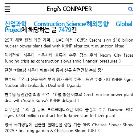
Engi's CONPAPER
산업과학 Construction,Science/해외동향 Global
Project
에 해당하는 글
7479
건
25조 체코 원전 최종 계약... UAE 이후 16년만 Czechs sign $18 billion
nuclear power plant deal with KHNP after court injunction lifted
1
해외건설, 사우디 네옴시티 표류에 수주 감소 우려 Neom City faces
funding crisis as construction slows amid financial pressures
3
한전 "베트남·사우디·튀르키예 등과 신규 원전건설 논의 중"
한수원, 우간다 신규 원전 부지 평가 용역 수주... 원전 수출 기대 KHNP Signs
Nuclear Site Evaluation Deal with Uganda
1
한수원 원전건설 최종 계약...10월 총선 이후로 Czech nuclear power plant
deal with South Korea’s KHNP delayed
1
대우건설, 1조 원 규모 투르크메니스탄 비료 플랜트 수주 Daewoo E&C
signs $784 million contract for Turkmenistan fertilizer plant
영국 국가정원에 진출한 현대건설 정원 기술 RHS Chelsea Flower Show
2025 - first dog garden & Chelsea in Bloom (UK)
3