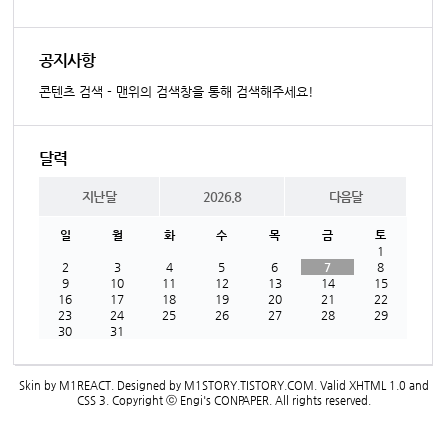
공지사항
콘텐츠 검색 - 맨위의 검색창을 통해 검색해주세요!
달력
지난달
2026.8
다음달
일
월
화
수
목
금
토
1
2
3
4
5
6
7
8
9
10
11
12
13
14
15
16
17
18
19
20
21
22
23
24
25
26
27
28
29
30
31
Skin by
M1REACT
. Designed by
M1STORY.TISTORY.COM
. Valid
XHTML 1.0
and
CSS 3
. Copyright ⓒ
Engi's CONPAPER
. All rights reserved.