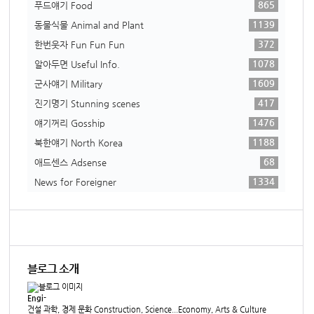
865
푸드얘기 Food
1139
동물식물 Animal and Plant
372
한번웃자 Fun Fun Fun
1078
알아두면 Useful Info.
1609
군사얘기 Military
417
진기명기 Stunning scenes
1476
얘기꺼리 Gosship
1188
북한얘기 North Korea
68
애드센스 Adsense
1334
News for Foreigner
블로그 소개
Engi-
건설 과학, 경제 문화 Construction, Science...Economy, Arts & Culture