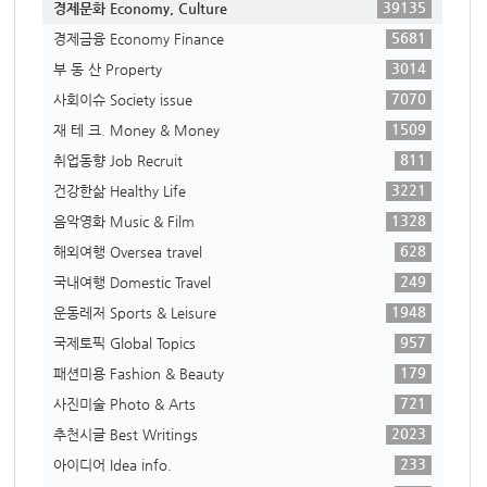
39135
경제문화 Economy, Culture
5681
경제금융 Economy Finance
3014
부 동 산 Property
7070
사회이슈 Society issue
1509
재 테 크. Money & Money
811
취업동향 Job Recruit
3221
건강한삶 Healthy Life
1328
음악영화 Music & Film
628
해외여행 Oversea travel
249
국내여행 Domestic Travel
1948
운동레저 Sports & Leisure
957
국제토픽 Global Topics
179
패션미용 Fashion & Beauty
721
사진미술 Photo & Arts
2023
추천시글 Best Writings
233
아이디어 Idea info.