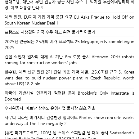
현대로템, 대만서 무인 전동차 공급 사업 수주 ㅣ 박지원 두산에너빌리티 회
장, 체코 대통령 만나
3
체코 원전, EU까지 개입 계약 중단 요구 EU Asks Prague to Hold Off on
South Korean Nuclear Deal
1
프랑스의 사생결단 한국 수주 체코 원전 물거품 만들기
2025년 완공되는 25개의 메가 프로젝트 25 Megaprojects completing in
2025
건설 작업자 일자리 대체 AI 기반 6m 로봇 출시 AI-driven 20-ft robots
coming for construction workers' jobs
한수원, 체코 신규 원전 2기 건설 최종 계약 체결...25.6조원 규모 S. Korea
wins deal to build nuclear power plant in Czech Republic, worth
about US$18.2 bln
미국의 기반시설 인프라가 직면한 문제 ​Brooklyn’s Only Interstate Is
Doomed
수자원공사, 베트남 상수도 운영사업 물시장 최초 진출
사우디 더라인 메가시티 건설현장 업데이트 Photos show concrete works
underway at The Line megacity
2
[유럽 메가프로젝트] 100년 된 스위스 스피탈람 댐 대체 공사 Switzerland's
Urgent Battle To Replace A CRACKED Mega Dam