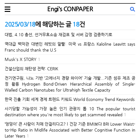
Engi's CONPAPER
2025/03/18
에 해당하는 글
18
건
대법, 4.10 총선, 선거무효소송 재검표 및 서버 감정 검증하기로
역대급 백악관 대변인 레빗의 말빨: 미국 vs 프랑스 Kaloline Leavitt says
Franc should thank the U.S
Musk's X STORY
1
건설산업의 재탄생 전략: CERIK
전기연구원, 나노 기반 ‘고에너지 경량 와이어’ 기술 개발...기존 섬유 제조 공
정 활용 Hydrogen Bond-Driven Hierarchical Assembly of Single-
Walled Carbon Nanotubes for Ultrahigh Textile Capacity
한국 진출 기회 세계 경제 트렌드 키워드 World Economy Trend Keywords
사기당할 가능성이 가장 높은 인기 관광지 톱 10 The popular tourist
destination where you're most likely to get scammed revealed
1
‘엉덩이’ 큰 사람이 치매 안걸리다고? l 건강 기준 BMI보다 BRI Lower Waist-
to-Hip Ratio in Midlife Associated with Better Cognitive Function in
Later Years
1