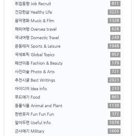
811
취업동향 Job Recruit
3221
건강한삶 Healthy Life
1328
음악영화 Music & Film
628
해외여행 Oversea travel
249
국내여행 Domestic Travel
1948
운동레저 Sports & Leisure
957
국제토픽 Global Topics
179
패션미용 Fashion & Beauty
721
사진미술 Photo & Arts
2023
추천시글 Best Writings
233
아이디어 Idea info.
865
푸드얘기 Food
1139
동물식물 Animal and Plant
372
한번웃자 Fun Fun Fun
1078
알아두면 Useful Info.
1609
군사얘기 Military