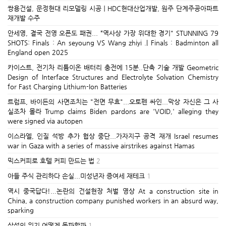
쌍용건설, 문정현대 리모델링 시공ㅣHDC현대산업개발, 원주 단계주공아파트
재개발 수주
안세영, 결국 전영 오픈도 패권... “역사상 가장 위대한 경기" STUNNING 79
SHOTS: Finals : An seyoung VS Wang zhiyi .| Finals : Badminton all
England open 2025
카이스트, 전기차 리튬이온 배터리 충전에 15분..단축 기술 개발 Geometric
Design of Interface Structures and Electrolyte Solvation Chemistry
for Fast Charging Lithium-Ion Batteries
트럼프, 바이든의 사면조치는 "전면 무효"...오토펜 싸인...막상 자신은 그 사
실조차 몰라 Trump claims Biden pardons are 'VOID,' alleging they
were signed via autopen
이스라엘, 인질 석방 추가 협상 중단...가자지구 공격 재개 Israel resumes
war in Gaza with a series of massive airstrikes against Hamas
믹스커피로 호텔 커피 만드는 법
2
아들 주식 관리하다 손실...미성년자 증여세 재테크
1
역시 중국답다!...논란의 건설현장 처벌 영상 At a construction site in
China, a construction company punished workers in an absurd way,
sparking
삼성의 위기 어떻게 돌파할까
1