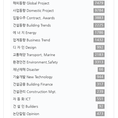
7479
해외동향 Global Project
9784
사업동향 Domestic Project
3883
입찰수주 Contract, Awards
2225
건설동향 Building Trends
1786
에 너 지 Energy
1432
업계동향 Business Trend
992
디 자 인 Design
2183
교통해양 Transport, Marine
3313
환경안전 Environment,Safety
66
재난재해 Disaster
944
기술개발 New Technology
317
건설금융 Building Finance
239
건설관리 Construction Mgt.
551
자 동 화 ICT
92
건 설 인 Builders
473
논단칼럼 Opinion