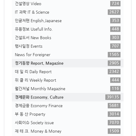
724
건설영상 Video
2627
IT 과학 IT & Science
353
인글저팬 English,Japanese
448
유용정보 Usefull Info.
303
건설도서 New Books
707
행사일정 Events
1565
News for Foreigner
2905
정기동향 Report, Magazine
2342
데 일 리 Daily Report
444
위 클 리 Weekly Report
116
월간저널 Monthly Magazine
39135
경제문화 Economy, Culture
5681
경제금융 Economy Finance
3014
부 동 산 Property
7070
사회이슈 Society issue
1509
재 테 크. Money & Money