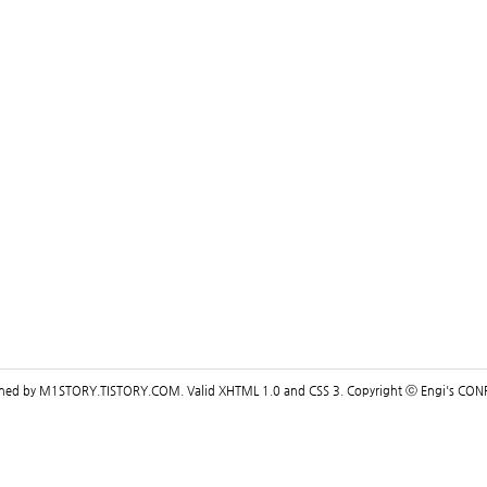
gned by
M1STORY.TISTORY.COM
. Valid
XHTML 1.0
and
CSS 3
. Copyright ⓒ
Engi's CON