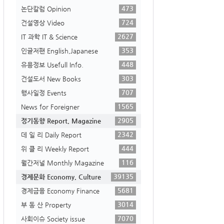
473
논단칼럼 Opinion
724
건설영상 Video
2627
IT 과학 IT & Science
353
인글저팬 English,Japanese
448
유용정보 Usefull Info.
303
건설도서 New Books
707
행사일정 Events
1565
News for Foreigner
2905
정기동향 Report, Magazine
2342
데 일 리 Daily Report
444
위 클 리 Weekly Report
116
월간저널 Monthly Magazine
39135
경제문화 Economy, Culture
5681
경제금융 Economy Finance
3014
부 동 산 Property
7070
사회이슈 Society issue