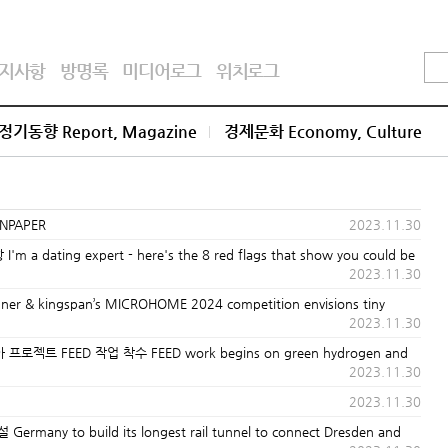
지사항
방명록
미디어로그
위치로그
정기동향 Report, Magazine
경제문화 Economy, Culture
ONPAPER
2023.11.30
ing expert - here's the 8 red flags that show you could be
2023.11.30
 kingspan’s MICROHOME 2024 competition envisions tiny
2023.11.30
FEED 작업 착수 FEED work begins on green hydrogen and
2023.11.30
2023.11.30
 to build its longest rail tunnel to connect Dresden and