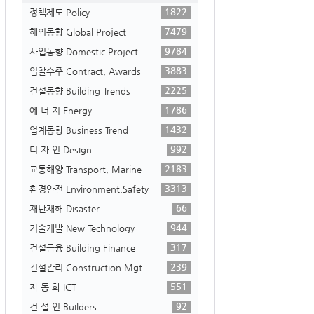
1822
정책제도 Policy
7479
해외동향 Global Project
9784
사업동향 Domestic Project
3883
입찰수주 Contract, Awards
2225
건설동향 Building Trends
1786
에 너 지 Energy
1432
업계동향 Business Trend
992
디 자 인 Design
2183
교통해양 Transport, Marine
3313
환경안전 Environment,Safety
66
재난재해 Disaster
944
기술개발 New Technology
317
건설금융 Building Finance
239
건설관리 Construction Mgt.
551
자 동 화 ICT
92
건 설 인 Builders