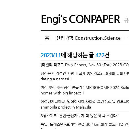
Engi's CONPAPER
공
홈
산업과학 Construction,Science
2023/11
에 해당하는 글
422
건
[데일리 리포트 Daily Report] Nov.30 (Thu) 2023 C
당신은 이기적인 사람과 교제 중인가요?...8개의 유의사항 I'm a dat
dating a narcissi
1
이상적인 작은 공간 만들기 : MICROHOME 2024 Buildner &
homes with big impact
1
삼성엔지니어링, 말레이시아 사라왁 그린수소 및 암모니아 프로젝트 
ammonia project in Malaysia
8청약제도, 혼인⋅출산가구가 더 많은 혜택 누린다
1
독일, 드레스덴~프라하 연결 30.4km 최장 철도 터널 건설 Germany