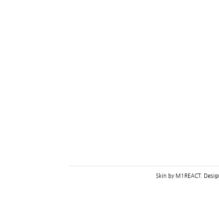
Skin by
M1REACT
. Desi