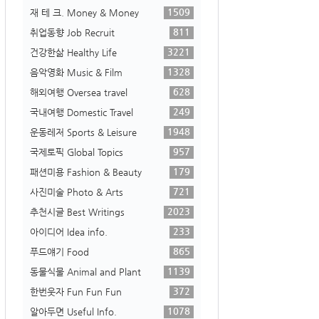
1509
재 테 크. Money & Money
811
취업동향 Job Recruit
3221
건강한삶 Healthy Life
1328
음악영화 Music & Film
628
해외여행 Oversea travel
249
국내여행 Domestic Travel
1948
운동레저 Sports & Leisure
957
국제토픽 Global Topics
179
패션미용 Fashion & Beauty
721
사진미술 Photo & Arts
2023
추천시글 Best Writings
233
아이디어 Idea info.
865
푸드얘기 Food
1139
동물식물 Animal and Plant
372
한번웃자 Fun Fun Fun
1078
알아두면 Useful Info.