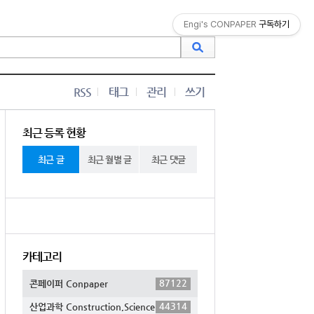
Engi's CONPAPER
구독하기
RSS
태그
관리
쓰기
최근 등록 현황
최근 글
최근 월별 글
최근 댓글
카테고리
87122
콘페이퍼 Conpaper
44314
산업과학 Construction,Science