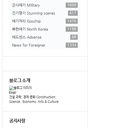
1609
군사얘기 Military
417
진기명기 Stunning scenes
1476
얘기꺼리 Gosship
1188
북한얘기 North Korea
68
애드센스 Adsense
1334
News for Foreigner
블로그 소개
Engi-
건설 과학, 경제 문화 Construction,
Science...Economy, Arts & Culture
공지사항