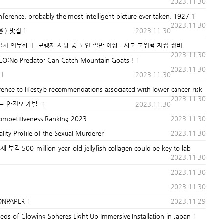
2023.11.30
, probably the most intelligent picture ever taken, 1927
1
2023.11.30
き) 맛집
1
2023.11.30
설치 의무화 ㅣ 보행자 사망 중 노인 절반 이상…사고 고위험 지점 정비
2023.11.30
 Predator Can Catch Mountain Goats !
1
2023.11.30
1
2023.11.30
 lifestyle recommendations associated with lower cancer risk
2023.11.30
트 안전모 개발
1
2023.11.30
etitiveness Ranking 2023
2023.11.30
 Profile of the Sexual Murderer
2023.11.30
million-year-old jellyfish collagen could be key to lab
2023.11.30
2023.11.30
2023.11.30
ONPAPER
1
2023.11.29
Glowing Spheres Light Up Immersive Installation in Japan
1