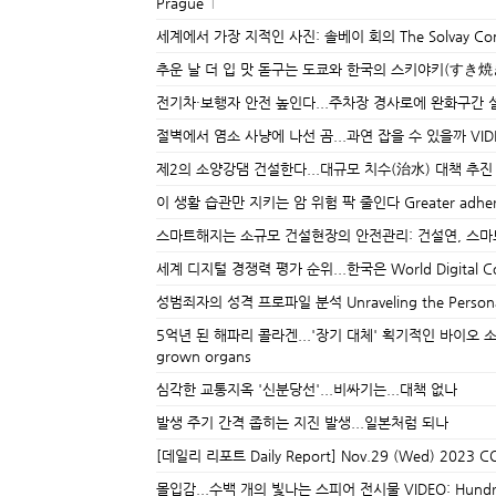
Prague
1
세계에서 가장 지적인 사진: 솔베이 회의 The Solvay Conference
추운 날 더 입 맛 돋구는 도쿄와 한국의 스키야키(すき焼
전기차·보행자 안전 높인다...주차장 경사로에 완화구간 
절벽에서 염소 사냥에 나선 곰...과연 잡을 수 있을까 VIDEO:No
제2의 소양강댐 건설한다...대규모 치수(治水) 대책 추진
이 생활 습관만 지키는 암 위험 팍 줄인다 Greater adherence to
스마트해지는 소규모 건설현장의 안전관리: 건설연, 스마
세계 디지털 경쟁력 평가 순위...한국은 World Digital Comp
성범죄자의 성격 프로파일 분석 Unraveling the Personality
5억년 된 해파리 콜라겐...'장기 대체' 획기적인 바이오 소재 부각 500-
grown organs
심각한 교통지옥 '신분당선'...비싸기는...대책 없나
발생 주기 간격 좁히는 지진 발생...일본처럼 되나
[데일리 리포트 Daily Report] Nov.29 (Wed) 2023 C
몰입감...수백 개의 빛나는 스피어 전시물 VIDEO: Hundreds of 