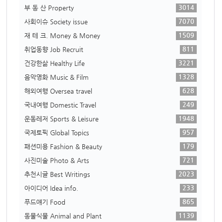
3014
부 동 산 Property
7070
사회이슈 Society issue
1509
재 테 크. Money & Money
811
취업동향 Job Recruit
3221
건강한삶 Healthy Life
1328
음악영화 Music & Film
628
해외여행 Oversea travel
249
국내여행 Domestic Travel
1948
운동레저 Sports & Leisure
957
국제토픽 Global Topics
179
패션미용 Fashion & Beauty
721
사진미술 Photo & Arts
2023
추천시글 Best Writings
233
아이디어 Idea info.
865
푸드얘기 Food
1139
동물식물 Animal and Plant