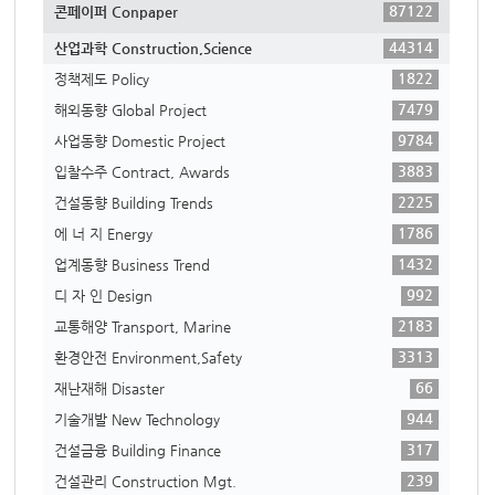
87122
콘페이퍼 Conpaper
44314
산업과학 Construction,Science
1822
정책제도 Policy
7479
해외동향 Global Project
9784
사업동향 Domestic Project
3883
입찰수주 Contract, Awards
2225
건설동향 Building Trends
1786
에 너 지 Energy
1432
업계동향 Business Trend
992
디 자 인 Design
2183
교통해양 Transport, Marine
3313
환경안전 Environment,Safety
66
재난재해 Disaster
944
기술개발 New Technology
317
건설금융 Building Finance
239
건설관리 Construction Mgt.