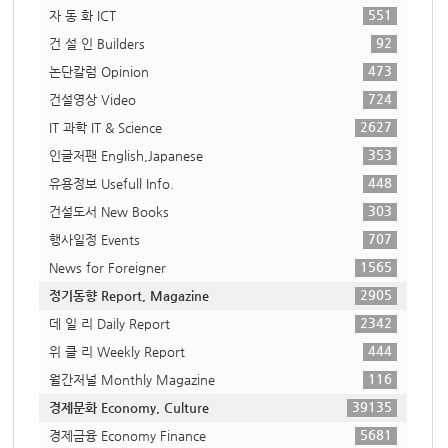
551
자 동 화 ICT
92
건 설 인 Builders
473
논단칼럼 Opinion
724
건설영상 Video
2627
IT 과학 IT & Science
353
인글저팬 English,Japanese
448
유용정보 Usefull Info.
303
건설도서 New Books
707
행사일정 Events
1565
News for Foreigner
2905
정기동향 Report, Magazine
2342
데 일 리 Daily Report
444
위 클 리 Weekly Report
116
월간저널 Monthly Magazine
39135
경제문화 Economy, Culture
5681
경제금융 Economy Finance