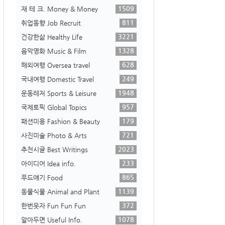
1509
재 테 크. Money & Money
811
취업동향 Job Recruit
3221
건강한삶 Healthy Life
1328
음악영화 Music & Film
628
해외여행 Oversea travel
249
국내여행 Domestic Travel
1948
운동레저 Sports & Leisure
957
국제토픽 Global Topics
179
패션미용 Fashion & Beauty
721
사진미술 Photo & Arts
2023
추천시글 Best Writings
233
아이디어 Idea info.
865
푸드얘기 Food
1139
동물식물 Animal and Plant
372
한번웃자 Fun Fun Fun
1078
알아두면 Useful Info.