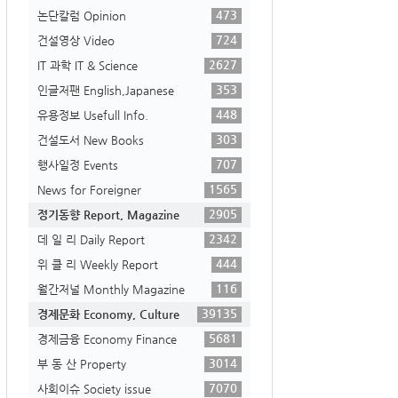
473
논단칼럼 Opinion
724
건설영상 Video
2627
IT 과학 IT & Science
353
인글저팬 English,Japanese
448
유용정보 Usefull Info.
303
건설도서 New Books
707
행사일정 Events
1565
News for Foreigner
2905
정기동향 Report, Magazine
2342
데 일 리 Daily Report
444
위 클 리 Weekly Report
116
월간저널 Monthly Magazine
39135
경제문화 Economy, Culture
5681
경제금융 Economy Finance
3014
부 동 산 Property
7070
사회이슈 Society issue