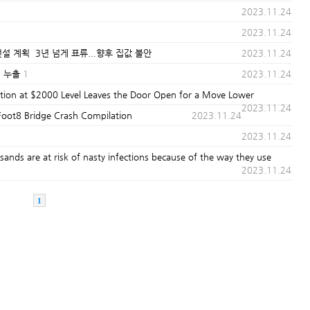
2023.11.24
2023.11.24
설 계획 3년 넘게 표류...향후 집값 불안
2023.11.24
세 누출
1
2023.11.24
on at $2000 Level Leaves the Door Open for a Move Lower
2023.11.24
t8 Bridge Crash Compilation
2023.11.24
2023.11.24
at risk of nasty infections because of the way they use
2023.11.24
1