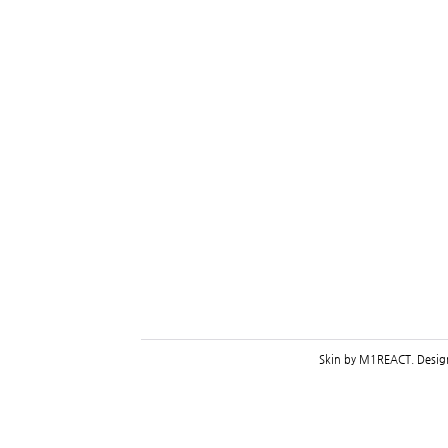
Skin by
M1REACT
. Desi