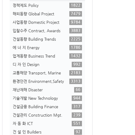
1822
정책제도 Policy
7479
해외동향 Global Project
9784
사업동향 Domestic Project
3883
입찰수주 Contract, Awards
2225
건설동향 Building Trends
1786
에 너 지 Energy
1432
업계동향 Business Trend
992
디 자 인 Design
2183
교통해양 Transport, Marine
3313
환경안전 Environment,Safety
66
재난재해 Disaster
944
기술개발 New Technology
317
건설금융 Building Finance
239
건설관리 Construction Mgt.
551
자 동 화 ICT
92
건 설 인 Builders