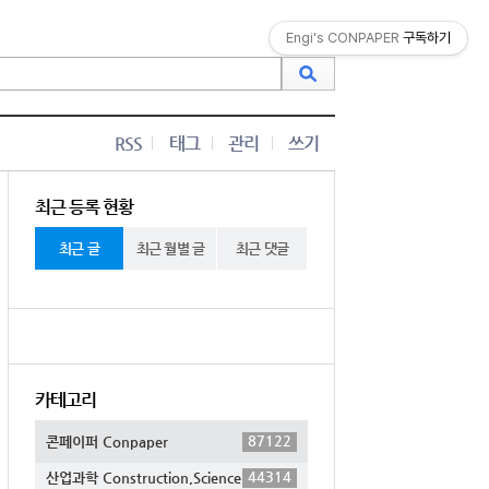
Engi's CONPAPER
구독하기
RSS
태그
관리
쓰기
최근 등록 현황
최근 글
최근 월별 글
최근 댓글
카테고리
87122
콘페이퍼 Conpaper
44314
산업과학 Construction,Science