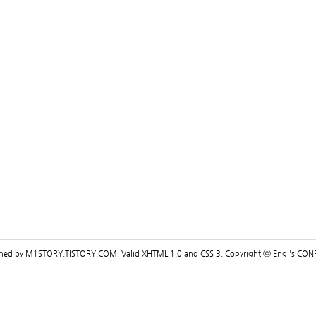
gned by
M1STORY.TISTORY.COM
. Valid
XHTML 1.0
and
CSS 3
. Copyright ⓒ
Engi's CON