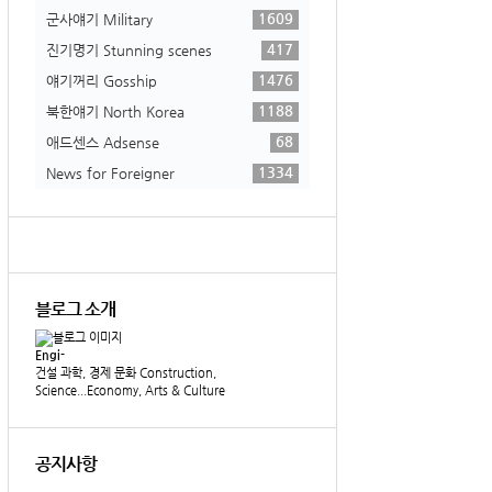
1609
군사얘기 Military
417
진기명기 Stunning scenes
1476
얘기꺼리 Gosship
1188
북한얘기 North Korea
68
애드센스 Adsense
1334
News for Foreigner
블로그 소개
Engi-
건설 과학, 경제 문화 Construction,
Science...Economy, Arts & Culture
공지사항