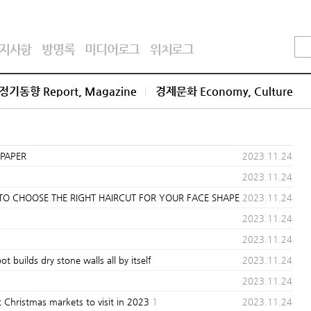
지사항
방명록
미디어로그
위치로그
정기동향 Report, Magazine
경제문화 Economy, Culture
NPAPER
2023.11.24
2023.11.24
HOOSE THE RIGHT HAIRCUT FOR YOUR FACE SHAPE
2023.11.24
2023.11.24
2023.11.24
ds dry stone walls all by itself
2023.11.24
2023.11.24
istmas markets to visit in 2023
1
2023.11.24