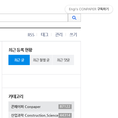
Engi's CONPAPER
구독하기
RSS
태그
관리
쓰기
최근 등록 현황
최근 글
최근 월별 글
최근 댓글
카테고리
87122
콘페이퍼 Conpaper
44314
산업과학 Construction,Science