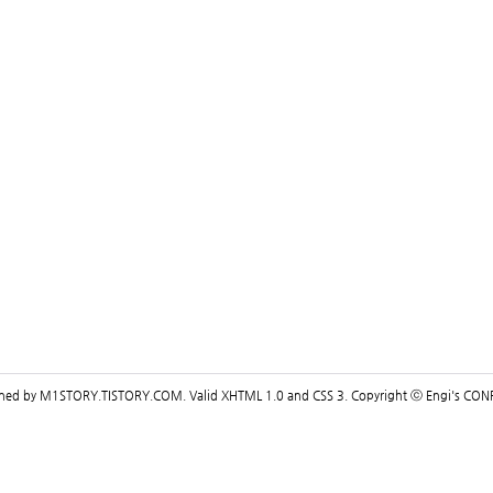
gned by
M1STORY.TISTORY.COM
. Valid
XHTML 1.0
and
CSS 3
. Copyright ⓒ
Engi's CON