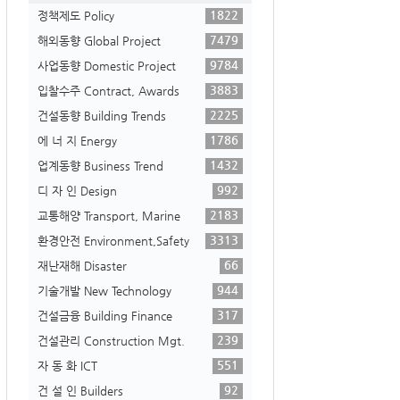
1822
정책제도 Policy
7479
해외동향 Global Project
9784
사업동향 Domestic Project
3883
입찰수주 Contract, Awards
2225
건설동향 Building Trends
1786
에 너 지 Energy
1432
업계동향 Business Trend
992
디 자 인 Design
2183
교통해양 Transport, Marine
3313
환경안전 Environment,Safety
66
재난재해 Disaster
944
기술개발 New Technology
317
건설금융 Building Finance
239
건설관리 Construction Mgt.
551
자 동 화 ICT
92
건 설 인 Builders