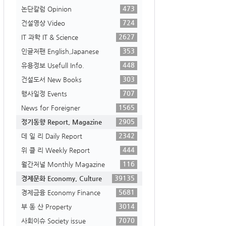
473
논단칼럼 Opinion
724
건설영상 Video
2627
IT 과학 IT & Science
353
인글저팬 English,Japanese
448
유용정보 Usefull Info.
303
건설도서 New Books
707
행사일정 Events
1565
News for Foreigner
2905
정기동향 Report, Magazine
2342
데 일 리 Daily Report
444
위 클 리 Weekly Report
116
월간저널 Monthly Magazine
39135
경제문화 Economy, Culture
5681
경제금융 Economy Finance
3014
부 동 산 Property
7070
사회이슈 Society issue