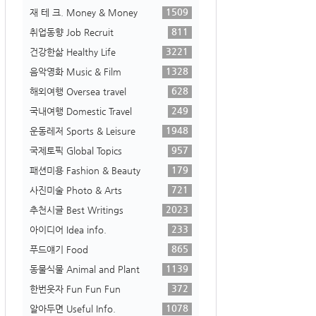
1509
재 테 크. Money & Money
811
취업동향 Job Recruit
3221
건강한삶 Healthy Life
1328
음악영화 Music & Film
628
해외여행 Oversea travel
249
국내여행 Domestic Travel
1948
운동레저 Sports & Leisure
957
국제토픽 Global Topics
179
패션미용 Fashion & Beauty
721
사진미술 Photo & Arts
2023
추천시글 Best Writings
233
아이디어 Idea info.
865
푸드얘기 Food
1139
동물식물 Animal and Plant
372
한번웃자 Fun Fun Fun
1078
알아두면 Useful Info.