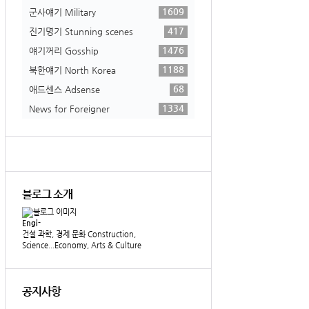
1609
군사얘기 Military
417
진기명기 Stunning scenes
1476
얘기꺼리 Gosship
1188
북한얘기 North Korea
68
애드센스 Adsense
1334
News for Foreigner
블로그 소개
Engi-
건설 과학, 경제 문화 Construction,
Science...Economy, Arts & Culture
공지사항