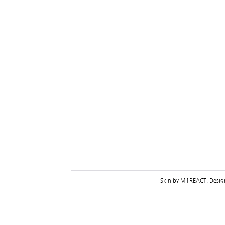
Skin by
M1REACT
. Desi