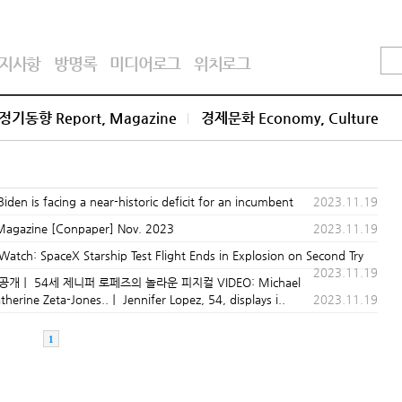
지사항
방명록
미디어로그
위치로그
정기동향 Report, Magazine
경제문화 Economy, Culture
facing a near-historic deficit for an incumbent
2023.11.19
azine [Conpaper] Nov. 2023
2023.11.19
aceX Starship Test Flight Ends in Explosion on Second Try
2023.11.19
개ㅣ 54세 제니퍼 로페즈의 놀라운 피지컬 VIDEO: Michael
rine Zeta-Jones..ㅣ Jennifer Lopez, 54, displays i..
2023.11.19
1