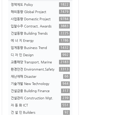
1822
정책제도 Policy
7479
해외동향 Global Project
9784
사업동향 Domestic Project
3883
입찰수주 Contract, Awards
2225
건설동향 Building Trends
1786
에 너 지 Energy
1432
업계동향 Business Trend
992
디 자 인 Design
2183
교통해양 Transport, Marine
3313
환경안전 Environment,Safety
66
재난재해 Disaster
944
기술개발 New Technology
317
건설금융 Building Finance
239
건설관리 Construction Mgt.
551
자 동 화 ICT
92
건 설 인 Builders