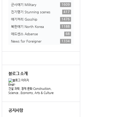
1609
군사얘기 Military
417
진기명기 Stunning scenes
1476
얘기꺼리 Gosship
1188
북한얘기 North Korea
68
애드센스 Adsense
1334
News for Foreigner
블로그 소개
Engi-
건설 과학, 경제 문화 Construction,
Science...Economy, Arts & Culture
공지사항