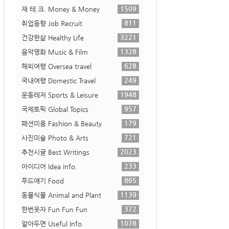
1509
재 테 크. Money & Money
811
취업동향 Job Recruit
3221
건강한삶 Healthy Life
1328
음악영화 Music & Film
628
해외여행 Oversea travel
249
국내여행 Domestic Travel
1948
운동레저 Sports & Leisure
957
국제토픽 Global Topics
179
패션미용 Fashion & Beauty
721
사진미술 Photo & Arts
2023
추천시글 Best Writings
233
아이디어 Idea info.
865
푸드얘기 Food
1139
동물식물 Animal and Plant
372
한번웃자 Fun Fun Fun
1078
알아두면 Useful Info.