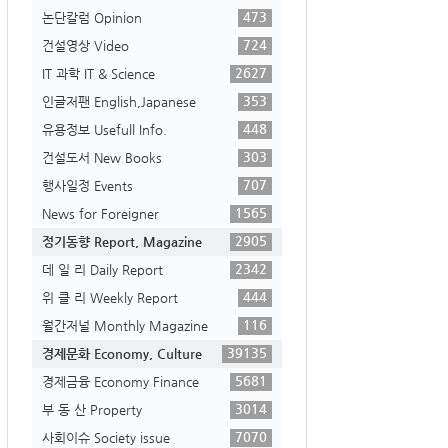
473
논단칼럼 Opinion
724
건설영상 Video
2627
IT 과학 IT & Science
353
인글저팬 English,Japanese
448
유용정보 Usefull Info.
303
건설도서 New Books
707
행사일정 Events
1565
News for Foreigner
2905
정기동향 Report, Magazine
2342
데 일 리 Daily Report
444
위 클 리 Weekly Report
116
월간저널 Monthly Magazine
39135
경제문화 Economy, Culture
5681
경제금융 Economy Finance
3014
부 동 산 Property
7070
사회이슈 Society issue