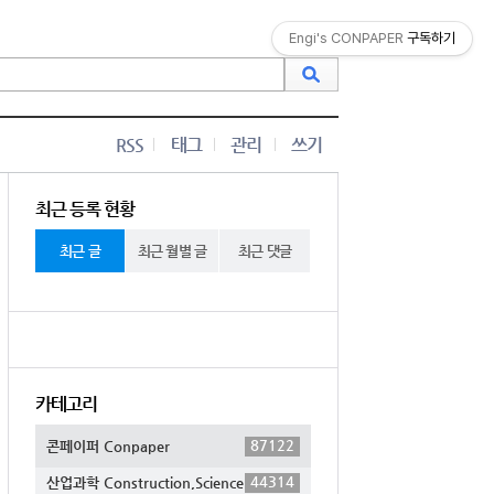
Engi's CONPAPER
구독하기
RSS
태그
관리
쓰기
최근 등록 현황
최근 글
최근 월별 글
최근 댓글
카테고리
87122
콘페이퍼 Conpaper
44314
산업과학 Construction,Science