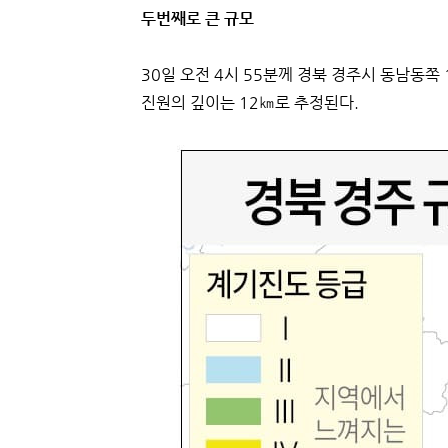
두번째로 큰 규모
30일 오전 4시 55분께 경북 경주시 동남동쪽
진원의 깊이는 12㎞로 추정된다.