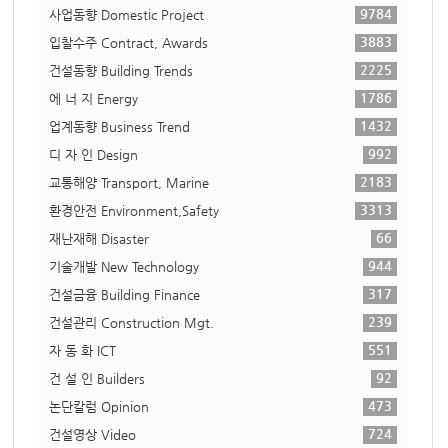
9784
사업동향 Domestic Project
3883
입찰수주 Contract, Awards
2225
건설동향 Building Trends
1786
에 너 지 Energy
1432
업계동향 Business Trend
992
디 자 인 Design
2183
교통해양 Transport, Marine
3313
환경안전 Environment,Safety
66
재난재해 Disaster
944
기술개발 New Technology
317
건설금융 Building Finance
239
건설관리 Construction Mgt.
551
자 동 화 ICT
92
건 설 인 Builders
473
논단칼럼 Opinion
724
건설영상 Video