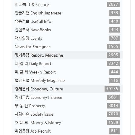
2627
IT 과학 IT & Science
353
인글저팬 English,Japanese
448
유용정보 Usefull Info.
303
건설도서 New Books
707
행사일정 Events
1565
News for Foreigner
2905
정기동향 Report, Magazine
2342
데 일 리 Daily Report
444
위 클 리 Weekly Report
116
월간저널 Monthly Magazine
39135
경제문화 Economy, Culture
5681
경제금융 Economy Finance
3014
부 동 산 Property
7070
사회이슈 Society issue
1509
재 테 크. Money & Money
811
취업동향 Job Recruit