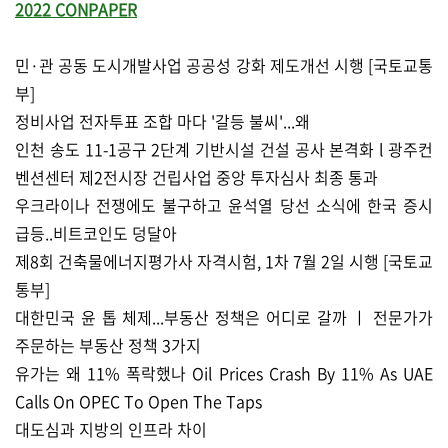
2022 CONPAPER
민·관 공동 도시개발사업 공공성 강화 제도개선 시행 [국토교통
부]
정비사업 전자투표 조합 마다 '갈등 불씨'...왜
인천 송도 11-1공구 2단계 기반시설 건설 공사 본격화 l 광주컨
벤션센터 제2전시장 건립사업 중앙 투자심사 최종 통과
우크라이나 전쟁에도 불구하고 윤석열 당선 소식에 한국 증시
급등..비트코인도 덩달아
제8회 건축물에너지평가사 자격시험, 1차 7월 2일 시행 [국토교
통부]
대한민국 윤 톱 체제...부동산 정책은 어디로 갈까 ㅣ 전문가가
주문하는 부동산 정책 3가지
유가는 왜 11% 폭락했나 Oil Prices Crash By 11% As UAE
Calls On OPEC To Open The Taps
대도심과 지방의 인프라 차이