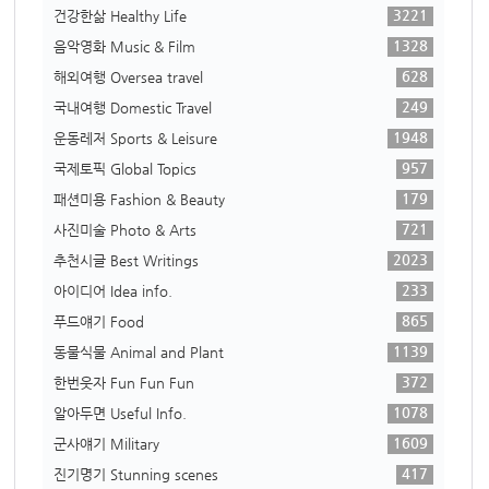
3221
건강한삶 Healthy Life
1328
음악영화 Music & Film
628
해외여행 Oversea travel
249
국내여행 Domestic Travel
1948
운동레저 Sports & Leisure
957
국제토픽 Global Topics
179
패션미용 Fashion & Beauty
721
사진미술 Photo & Arts
2023
추천시글 Best Writings
233
아이디어 Idea info.
865
푸드얘기 Food
1139
동물식물 Animal and Plant
372
한번웃자 Fun Fun Fun
1078
알아두면 Useful Info.
1609
군사얘기 Military
417
진기명기 Stunning scenes