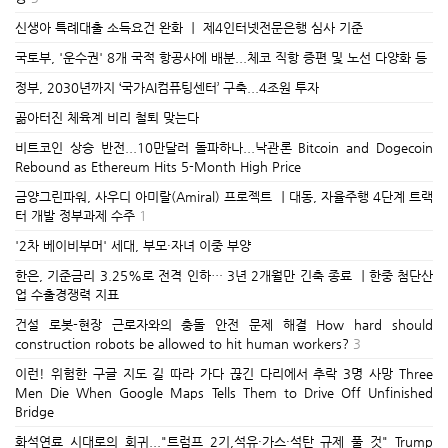
신생아 특례대출 소득요건 완화 ㅣ 제4인터넷전문은행 심사 기준
국토부, '운수권' 8개 국적 항공사에 배분...체코 직항 증편 및 노선 다양화 등
정부, 2030년까지 ‘국가AI컴퓨팅센터’ 구축...4조원 투자
곪아터진 체육계 비리 철퇴 맞는다
비트코인 상승 반전...10만달러 돌파하나...낙관론 Bitcoin and Dogecoin
Rebound as Ethereum Hits 5-Month High Price
금양그린파워, 사우디 아미랄(Amiral) 프로젝트 ㅣ대동, 자율주행 4단계 트랙
터 개발 정부과제 수주
1
'2차 베이비부머' 세대, 부모·자녀 이중 부양
한은, 기준금리 3.25%로 전격 인하… 3년 2개월만 긴축 종료 ㅣ한중 첨단산
업 수출경쟁력 지표
건설 로봇-현장 근로자와의 충돌 안전 문제 해결 How hard should
construction robots be allowed to hit human workers?
3
이런! 위험한 구글 지도 길 따라 가다 끊긴 다리에서 추락 3명 사망 Three
Men Die When Google Maps Tells Them to Drive Off Unfinished
Bridge
화석연료 시대로의 회귀..."트럼프 2기,석유·가스·석탄 규제 풀 것" Trump