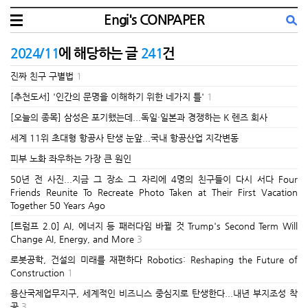
Engi's CONPAPER
2024/11
에 해당하는 글
241
건
진짜 친구 구별법
1
[추천도서] '인간의 문명을 이해하기 위한 네가지 틀'
1
[오늘의 종목] 삼성은 포기했는데...독일·일본과 경쟁하는 K 렌즈 회사
세계 11위 초대형 항공사 탄생 눈앞...국내 항공산업 지각변동
피부 노화 좌우하는 가장 큰 원인
50년 전 사진...지금 그 장소 그 자리에 4명의 친구들이 다시 서다 Four
Friends Reunite To Recreate Photo Taken at Their First Vacation
Together 50 Years Ago
[트럼프 2.0] AI, 에너지 등 패러다임 바뀔 것 Trump's Second Term Will
Change AI, Energy, and More
3
로봇공학, 건설의 미래를 재편하다 Robotics: Reshaping the Future of
Construction
1
용산국제업무지구, 세계적인 비즈니스 중심지로 탄생한다...내년 부지조성 착
공
3