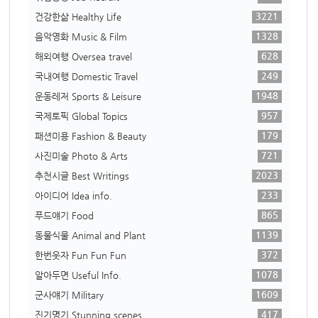
3221
건강한삶 Healthy Life
1328
음악영화 Music & Film
628
해외여행 Oversea travel
249
국내여행 Domestic Travel
1948
운동레저 Sports & Leisure
957
국제토픽 Global Topics
179
패션미용 Fashion & Beauty
721
사진미술 Photo & Arts
2023
추천시글 Best Writings
233
아이디어 Idea info.
865
푸드얘기 Food
1139
동물식물 Animal and Plant
372
한번웃자 Fun Fun Fun
1078
알아두면 Useful Info.
1609
군사얘기 Military
417
진기명기 Stunning scenes