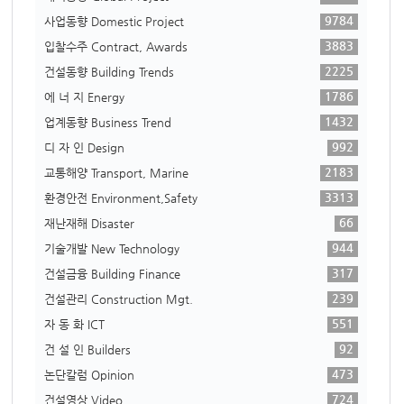
9784
사업동향 Domestic Project
3883
입찰수주 Contract, Awards
2225
건설동향 Building Trends
1786
에 너 지 Energy
1432
업계동향 Business Trend
992
디 자 인 Design
2183
교통해양 Transport, Marine
3313
환경안전 Environment,Safety
66
재난재해 Disaster
944
기술개발 New Technology
317
건설금융 Building Finance
239
건설관리 Construction Mgt.
551
자 동 화 ICT
92
건 설 인 Builders
473
논단칼럼 Opinion
724
건설영상 Video