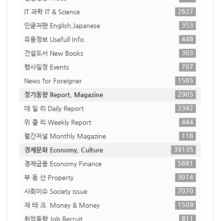
2627
IT 과학 IT & Science
353
인글저팬 English,Japanese
448
유용정보 Usefull Info.
303
건설도서 New Books
707
행사일정 Events
1565
News for Foreigner
2905
정기동향 Report, Magazine
2342
데 일 리 Daily Report
444
위 클 리 Weekly Report
116
월간저널 Monthly Magazine
39135
경제문화 Economy, Culture
5681
경제금융 Economy Finance
3014
부 동 산 Property
7070
사회이슈 Society issue
1509
재 테 크. Money & Money
811
취업동향 Job Recruit