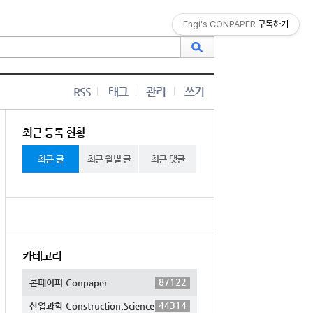
Engi's CONPAPER
구독하기
RSS
태그
관리
쓰기
최근 등록 현황
최근 글
최근 월별 글
최근 댓글
카테고리
87122
콘페이퍼 Conpaper
44314
산업과학 Construction,Science