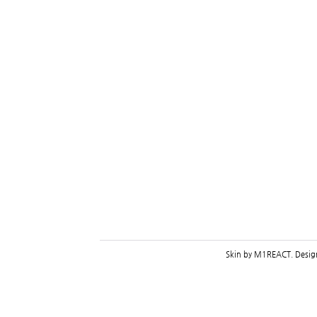
Skin by
M1REACT
. Desi