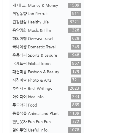
1509
재 테 크. Money & Money
811
취업동향 Job Recruit
3221
건강한삶 Healthy Life
1328
음악영화 Music & Film
628
해외여행 Oversea travel
249
국내여행 Domestic Travel
1948
운동레저 Sports & Leisure
957
국제토픽 Global Topics
179
패션미용 Fashion & Beauty
721
사진미술 Photo & Arts
2023
추천시글 Best Writings
233
아이디어 Idea info.
865
푸드얘기 Food
1139
동물식물 Animal and Plant
372
한번웃자 Fun Fun Fun
1078
알아두면 Useful Info.