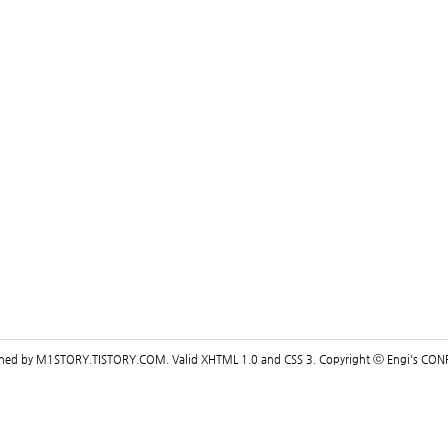
gned by
M1STORY.TISTORY.COM
. Valid
XHTML 1.0
and
CSS 3
. Copyright ⓒ
Engi's CON