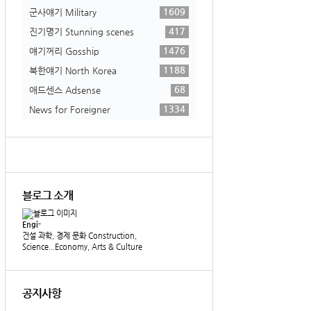
1609
군사얘기 Military
417
진기명기 Stunning scenes
1476
얘기꺼리 Gosship
1188
북한얘기 North Korea
68
애드센스 Adsense
1334
News for Foreigner
블로그 소개
Engi-
건설 과학, 경제 문화 Construction,
Science...Economy, Arts & Culture
공지사항