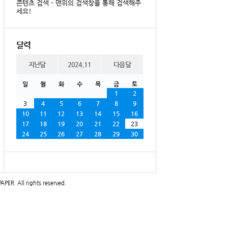
콘텐츠 검색 - 맨위의 검색창을 통해 검색해주
세요!
달력
지난달
2024.11
다음달
일
월
화
수
목
금
토
1
2
3
4
5
6
7
8
9
10
11
12
13
14
15
16
17
18
19
20
21
22
23
24
25
26
27
28
29
30
PAPER
. All rights reserved.