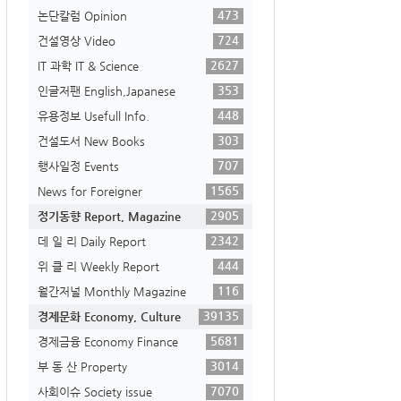
473
논단칼럼 Opinion
724
건설영상 Video
2627
IT 과학 IT & Science
353
인글저팬 English,Japanese
448
유용정보 Usefull Info.
303
건설도서 New Books
707
행사일정 Events
1565
News for Foreigner
2905
정기동향 Report, Magazine
2342
데 일 리 Daily Report
444
위 클 리 Weekly Report
116
월간저널 Monthly Magazine
39135
경제문화 Economy, Culture
5681
경제금융 Economy Finance
3014
부 동 산 Property
7070
사회이슈 Society issue