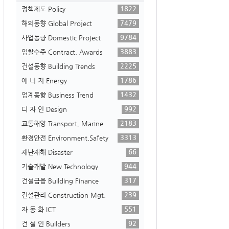
1822
정책제도 Policy
7479
해외동향 Global Project
9784
사업동향 Domestic Project
3883
입찰수주 Contract, Awards
2225
건설동향 Building Trends
1786
에 너 지 Energy
1432
업계동향 Business Trend
992
디 자 인 Design
2183
교통해양 Transport, Marine
3313
환경안전 Environment,Safety
66
재난재해 Disaster
944
기술개발 New Technology
317
건설금융 Building Finance
239
건설관리 Construction Mgt.
551
자 동 화 ICT
92
건 설 인 Builders