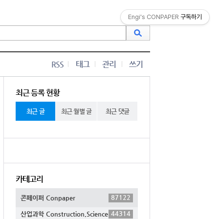
Engi's CONPAPER
구독하기
RSS
태그
관리
쓰기
최근 등록 현황
최근 글
최근 월별 글
최근 댓글
카테고리
87122
콘페이퍼 Conpaper
44314
산업과학 Construction,Science