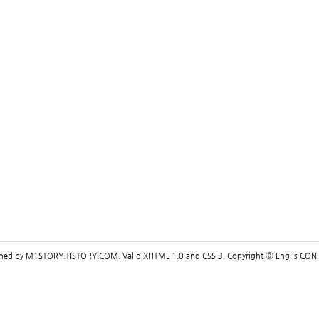
gned by
M1STORY.TISTORY.COM
. Valid
XHTML 1.0
and
CSS 3
. Copyright ⓒ
Engi's CON