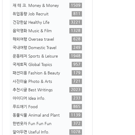
1509
재 테 크. Money & Money
811
취업동향 Job Recruit
3221
건강한삶 Healthy Life
1328
음악영화 Music & Film
628
해외여행 Oversea travel
249
국내여행 Domestic Travel
1948
운동레저 Sports & Leisure
957
국제토픽 Global Topics
179
패션미용 Fashion & Beauty
721
사진미술 Photo & Arts
2023
추천시글 Best Writings
233
아이디어 Idea info.
865
푸드얘기 Food
1139
동물식물 Animal and Plant
372
한번웃자 Fun Fun Fun
1078
알아두면 Useful Info.