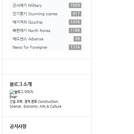
1609
군사얘기 Military
417
진기명기 Stunning scenes
1476
얘기꺼리 Gosship
1188
북한얘기 North Korea
68
애드센스 Adsense
1334
News for Foreigner
블로그 소개
Engi-
건설 과학, 경제 문화 Construction,
Science...Economy, Arts & Culture
공지사항