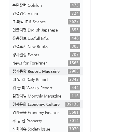
473
논단칼럼 Opinion
724
건설영상 Video
2627
IT 과학 IT & Science
353
인글저팬 English,Japanese
448
유용정보 Usefull Info.
303
건설도서 New Books
707
행사일정 Events
1565
News for Foreigner
2905
정기동향 Report, Magazine
2342
데 일 리 Daily Report
444
위 클 리 Weekly Report
116
월간저널 Monthly Magazine
39135
경제문화 Economy, Culture
5681
경제금융 Economy Finance
3014
부 동 산 Property
7070
사회이슈 Society issue