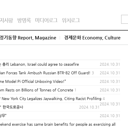
지사항
방명록
미디어로그
위치로그
정기동향 Report, Magazine
경제문화 Economy, Culture
anon, Israel could agree to ceasefire
2024.10.31
rces Tank Ambush Russian BTR-82 Off Guard!
3
2024.10.31
odel Pi Official Unboxing Video!”
2024.10.31
ts on Billions of Tonnes of Concrete
1
2024.10.31
 City Legalizes Jaywalking, Citing Racist Profiling
4
2024.10.31
장" 한국도로공사
2024.10.31
상무”
2024.10.31
cise has same brain benefits for people as exercising all