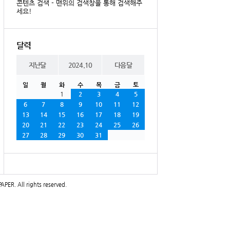
콘텐츠 검색 - 맨위의 검색창을 통해 검색해주
세요!
달력
지난달
2024.10
다음달
일
월
화
수
목
금
토
1
2
3
4
5
6
7
8
9
10
11
12
13
14
15
16
17
18
19
20
21
22
23
24
25
26
27
28
29
30
31
PAPER
. All rights reserved.