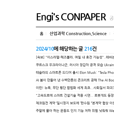
Engi's CONPAPER
공
홈
산업과학 Construction,Science
2024/10
에 해당하는 글
216
건
[속보] "이스라엘-헤즈볼라, 며칠 내 휴전 가능성"..레바논 총리 Leb
쿠르스크 우크라이나군, 러시아 장갑차 공격 모습 Ukrainian Fo
테슬라의 스마트폰 드디어 출시 Elon Musk: "Tesla Phone M
AI 붐이 만들어 낸 수백만톤의 콘크리트 공해 The AI Boom Res
이런! 뉴욕, 무단 횡단 합법화 세계 최초...사회질서 파괴? New York
"고속도로에 스마트 건설기술 적용 시연... 로봇개도 등
체코원전 계약 ‘일시정지 보도에 ’한수원 “본계약 협상 이
주말에 몰아 하는 운동도 인지 기능 저하 위험 낮춰줘 Weekend exer