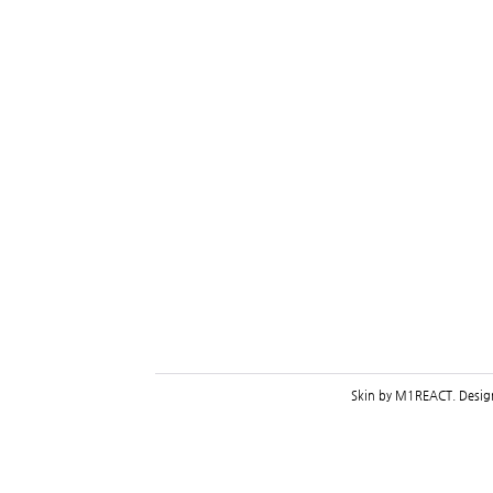
Skin by
M1REACT
. Desi