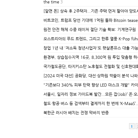
the time
3
[알면 돈] 상속 후 2주택자...기존 주택 먼저 팔아야 양도세 
비트코인, 트럼프 당선 기대에 1억원 돌파 Bitcoin teases all-t
원전 안전 해체 수중 레이저 절단 기술 확보: 기계연구원
오스트리아의 푸드 트렌드, 그리고 한류 열풍 K-Pop führt z
창업 1년 내 '저소득 청년사업자'도 햇살론유스 대출 가
환경부, 상습침수지역 16곳, 8,300억 원 투입 맞춤형 
국가철도공단, 타지키스탄 노후철도 전철화 및 신호현대
[2024 미국 대선] 공화당, 대선·상하원 싹쓸이 분석 나와 Polls a
"기존보다 340% 피부 탄력 향상 LED 마스크 개발" 카
서울시, 일자리 정보 가이드북 발간...모든 잡(Job)’ 온
철도·항공·버스 등 검색부터 결제까지 한 번에 ‘K-MaaS’
북한군 러시아 배치는 전쟁 막바지 반증
1