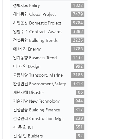
1822
정책제도 Policy
7479
해외동향 Global Project
9784
사업동향 Domestic Project
3883
입찰수주 Contract, Awards
2225
건설동향 Building Trends
1786
에 너 지 Energy
1432
업계동향 Business Trend
992
디 자 인 Design
2183
교통해양 Transport, Marine
3313
환경안전 Environment,Safety
66
재난재해 Disaster
944
기술개발 New Technology
317
건설금융 Building Finance
239
건설관리 Construction Mgt.
551
자 동 화 ICT
92
건 설 인 Builders