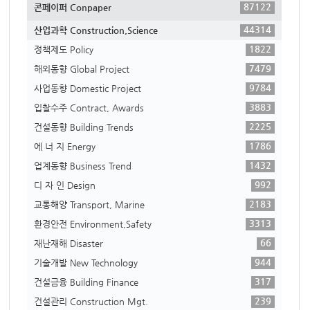
87122
콘페이퍼 Conpaper
44314
산업과학 Construction,Science
1822
정책제도 Policy
7479
해외동향 Global Project
9784
사업동향 Domestic Project
3883
입찰수주 Contract, Awards
2225
건설동향 Building Trends
1786
에 너 지 Energy
1432
업계동향 Business Trend
992
디 자 인 Design
2183
교통해양 Transport, Marine
3313
환경안전 Environment,Safety
66
재난재해 Disaster
944
기술개발 New Technology
317
건설금융 Building Finance
239
건설관리 Construction Mgt.