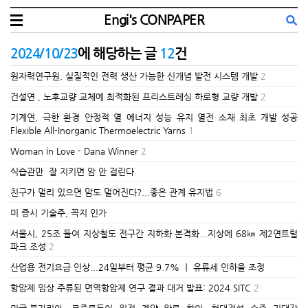
Engi's CONPAPER
2024/10/23
에 해당하는 글
12
건
원자력연구원, 실질적인 전력 생산 가능한 신개념 발전 시스템 개발
2
건설연 , 노후교량 교체에 최적화된 프리스트레싱 하로형 교량 개발
2
기계연, 극한 환경 안정적 열 에너지 성능 유지 열전 소재 최초 개발 성공
Flexible All-Inorganic Thermoelectric Yarns
1
Woman in Love - Dana Winner
2
식습관만 잘 지키면 암 안 걸린다
친구가 멀리 있으면 맘도 멀어진다?...좋은 관계 유지법
6
미 증시 기술주, 꼭지 인가
서울시, 25조 들여 지상철도 전구간 지하화 본격화...지상에 68㎞ 제2연트럴
파크 조성
2
산업용 전기요금 인상...24일부터 평균 9.7% ㅣ 유류세 인하율 조정
항암제 임상 주류된 면역항암제 연구 결과 대거 발표: 2024 SITC
2