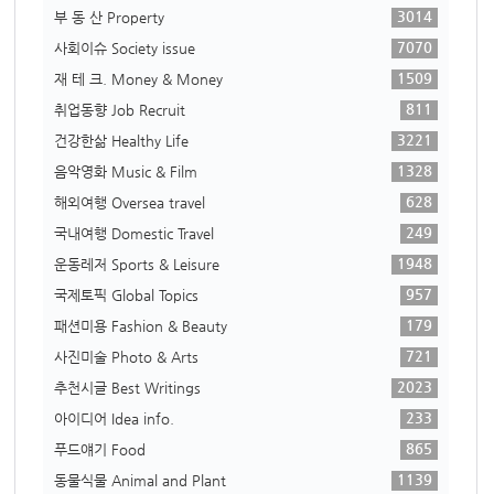
3014
부 동 산 Property
7070
사회이슈 Society issue
1509
재 테 크. Money & Money
811
취업동향 Job Recruit
3221
건강한삶 Healthy Life
1328
음악영화 Music & Film
628
해외여행 Oversea travel
249
국내여행 Domestic Travel
1948
운동레저 Sports & Leisure
957
국제토픽 Global Topics
179
패션미용 Fashion & Beauty
721
사진미술 Photo & Arts
2023
추천시글 Best Writings
233
아이디어 Idea info.
865
푸드얘기 Food
1139
동물식물 Animal and Plant