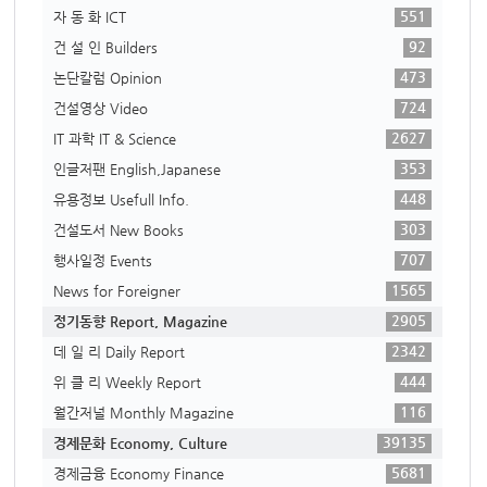
551
자 동 화 ICT
92
건 설 인 Builders
473
논단칼럼 Opinion
724
건설영상 Video
2627
IT 과학 IT & Science
353
인글저팬 English,Japanese
448
유용정보 Usefull Info.
303
건설도서 New Books
707
행사일정 Events
1565
News for Foreigner
2905
정기동향 Report, Magazine
2342
데 일 리 Daily Report
444
위 클 리 Weekly Report
116
월간저널 Monthly Magazine
39135
경제문화 Economy, Culture
5681
경제금융 Economy Finance