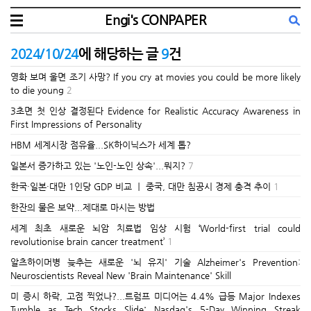
Engi's CONPAPER
2024/10/24
에 해당하는 글
9
건
영화 보며 울면 조기 사망? If you cry at movies you could be more likely
to die young
2
3초면 첫 인상 결정된다 Evidence for Realistic Accuracy Awareness in
First Impressions of Personality
HBM 세계시장 점유율...SK하이닉스가 세계 톱?
일본서 증가하고 있는 '노인-노인 상속'...뭐지?
7
한국·일본·대만 1인당 GDP 비교 ㅣ 중국, 대만 침공시 경제 충격 추이
1
한잔의 물은 보약...제대로 마시는 방법
세계 최초 새로운 뇌암 치료법 임상 시험 ‘World-first trial could
revolutionise brain cancer treatment’
1
알츠하이머병 늦추는 새로운 '뇌 유지' 기술 Alzheimer's Prevention:
Neuroscientists Reveal New 'Brain Maintenance' Skill
미 증시 하락, 고점 찍었나?...트럼프 미디어는 4.4% 급등 Major Indexes
Tumble as Tech Stocks Slide; Nasdaq's 5-Day Winning Streak