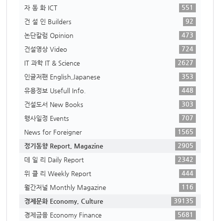
551
자 동 화 ICT
92
건 설 인 Builders
473
논단칼럼 Opinion
724
건설영상 Video
2627
IT 과학 IT & Science
353
인글저팬 English,Japanese
448
유용정보 Usefull Info.
303
건설도서 New Books
707
행사일정 Events
1565
News for Foreigner
2905
정기동향 Report, Magazine
2342
데 일 리 Daily Report
444
위 클 리 Weekly Report
116
월간저널 Monthly Magazine
39135
경제문화 Economy, Culture
5681
경제금융 Economy Finance