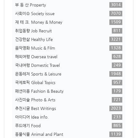
3014
부 동 산 Property
7070
사회이슈 Society issue
1509
재 테 크. Money & Money
811
취업동향 Job Recruit
3221
건강한삶 Healthy Life
1328
음악영화 Music & Film
628
해외여행 Oversea travel
249
국내여행 Domestic Travel
1948
운동레저 Sports & Leisure
957
국제토픽 Global Topics
179
패션미용 Fashion & Beauty
721
사진미술 Photo & Arts
2023
추천시글 Best Writings
233
아이디어 Idea info.
865
푸드얘기 Food
1139
동물식물 Animal and Plant