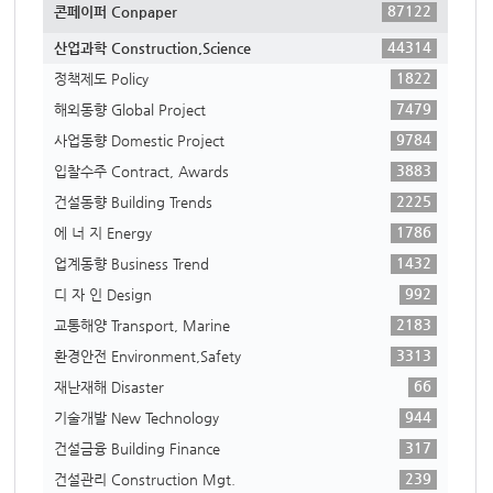
87122
콘페이퍼 Conpaper
44314
산업과학 Construction,Science
1822
정책제도 Policy
7479
해외동향 Global Project
9784
사업동향 Domestic Project
3883
입찰수주 Contract, Awards
2225
건설동향 Building Trends
1786
에 너 지 Energy
1432
업계동향 Business Trend
992
디 자 인 Design
2183
교통해양 Transport, Marine
3313
환경안전 Environment,Safety
66
재난재해 Disaster
944
기술개발 New Technology
317
건설금융 Building Finance
239
건설관리 Construction Mgt.