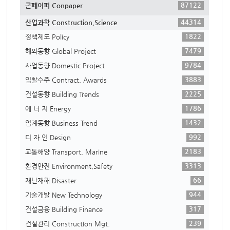
87122
콘페이퍼 Conpaper
44314
산업과학 Construction,Science
1822
정책제도 Policy
7479
해외동향 Global Project
9784
사업동향 Domestic Project
3883
입찰수주 Contract, Awards
2225
건설동향 Building Trends
1786
에 너 지 Energy
1432
업계동향 Business Trend
992
디 자 인 Design
2183
교통해양 Transport, Marine
3313
환경안전 Environment,Safety
66
재난재해 Disaster
944
기술개발 New Technology
317
건설금융 Building Finance
239
건설관리 Construction Mgt.