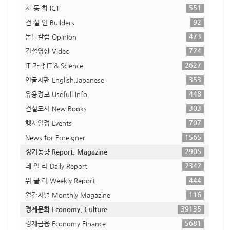
551
자 동 화 ICT
92
건 설 인 Builders
473
논단칼럼 Opinion
724
건설영상 Video
2627
IT 과학 IT & Science
353
인글저팬 English,Japanese
448
유용정보 Usefull Info.
303
건설도서 New Books
707
행사일정 Events
1565
News for Foreigner
2905
정기동향 Report, Magazine
2342
데 일 리 Daily Report
444
위 클 리 Weekly Report
116
월간저널 Monthly Magazine
39135
경제문화 Economy, Culture
5681
경제금융 Economy Finance