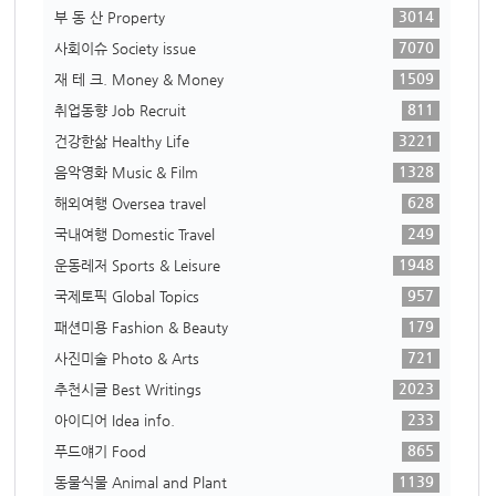
3014
부 동 산 Property
7070
사회이슈 Society issue
1509
재 테 크. Money & Money
811
취업동향 Job Recruit
3221
건강한삶 Healthy Life
1328
음악영화 Music & Film
628
해외여행 Oversea travel
249
국내여행 Domestic Travel
1948
운동레저 Sports & Leisure
957
국제토픽 Global Topics
179
패션미용 Fashion & Beauty
721
사진미술 Photo & Arts
2023
추천시글 Best Writings
233
아이디어 Idea info.
865
푸드얘기 Food
1139
동물식물 Animal and Plant