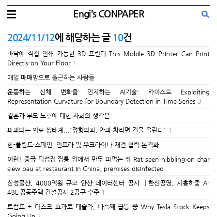
Engi's CONPAPER
2024/11/12
에 해당하는 글
10
건
바닥에 직접 인쇄 가능한 3D 프린터 This Mobile 3D Printer Can Print
Directly on Your Floor
1
매일 매매방으로 출근하는 사람들
운동하는 신체 변화을 인지하는 AI기술: 카이스트 Exploiting
Representation Curvature for Boundary Detection in Time Series
3
결혼과 부모 노후에 대한 사회의 생각은
파괴되는 의료 생태계..."정형외과, 안과 차리면 건물 올린다"
1
한-폴란드·스페인, 인프라 및 우크라이나 재건 협력 본격화
이런! 중국 딤섬집 찜통 위에서 만두 파먹는 쥐 Rat seen nibbling on char
siew pau at restaurant in China, premises disinfected
삼성물산, 4000억원 규모 안산 데이터센터 공사 ㅣ한신공영, 시흥하중 A-
4BL 공동주택 건설공사 2공구 수주
1
트럼프 + 머스크 효과로 테슬라, 나흘째 급등 중 Why Tesla Stock Keeps
Going Up
2