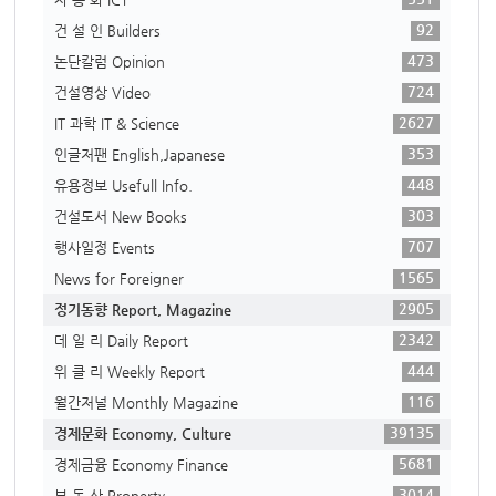
92
건 설 인 Builders
473
논단칼럼 Opinion
724
건설영상 Video
2627
IT 과학 IT & Science
353
인글저팬 English,Japanese
448
유용정보 Usefull Info.
303
건설도서 New Books
707
행사일정 Events
1565
News for Foreigner
2905
정기동향 Report, Magazine
2342
데 일 리 Daily Report
444
위 클 리 Weekly Report
116
월간저널 Monthly Magazine
39135
경제문화 Economy, Culture
5681
경제금융 Economy Finance
3014
부 동 산 Property