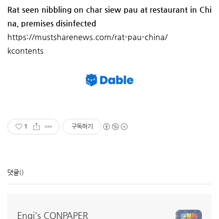
Rat seen nibbling on char siew pau at restaurant in Chi
na, premises disinfected
https://mustsharenews.com/rat-pau-china/
kcontents
1
구독하기
댓글
()
Engi's CONPAPER