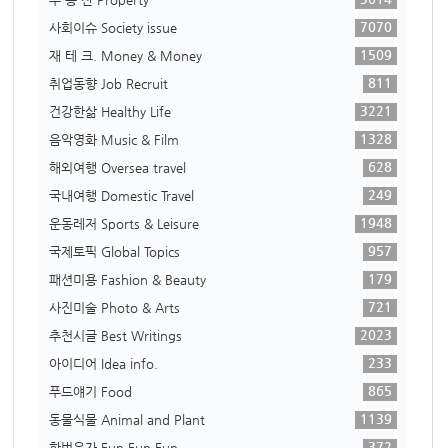
7070
사회이슈 Society issue
1509
재 테 크. Money & Money
811
취업동향 Job Recruit
3221
건강한삶 Healthy Life
1328
음악영화 Music & Film
628
해외여행 Oversea travel
249
국내여행 Domestic Travel
1948
운동레저 Sports & Leisure
957
국제토픽 Global Topics
179
패션미용 Fashion & Beauty
721
사진미술 Photo & Arts
2023
추천시글 Best Writings
233
아이디어 Idea info.
865
푸드얘기 Food
1139
동물식물 Animal and Plant
372
한번웃자 Fun Fun Fun