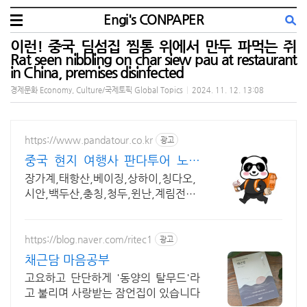
Engi's CONPAPER
이런! 중국 딤섬집 찜통 위에서 만두 파먹는 쥐
Rat seen nibbling on char siew pau at restaurant
in China, premises disinfected
경제문화 Economy, Culture/국제토픽 Global Topics
|
2024. 11. 12. 13:08
https://www.pandatour.co.kr
광고
중국 현지 여행사 판다투어 노쇼
핑,노옵션,노팁
장가계,태항산,베이징,상하이,칭다오,
시안,백두산,충칭,청두,윈난,계림전문
여행사 강제쇼핑,선택관광이 있는 여
행은 반칙!!!
https://blog.naver.com/ritec1
광고
채근담 마음공부
고요하고 단단하게 '동양의 탈무드'라
고 불리며 사랑받는 잠언집이 있습니다