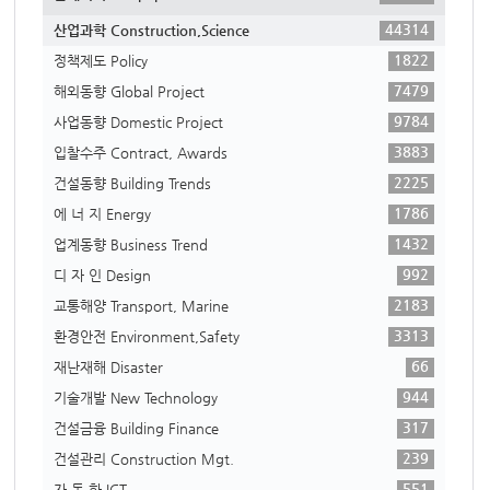
44314
산업과학 Construction,Science
1822
정책제도 Policy
7479
해외동향 Global Project
9784
사업동향 Domestic Project
3883
입찰수주 Contract, Awards
2225
건설동향 Building Trends
1786
에 너 지 Energy
1432
업계동향 Business Trend
992
디 자 인 Design
2183
교통해양 Transport, Marine
3313
환경안전 Environment,Safety
66
재난재해 Disaster
944
기술개발 New Technology
317
건설금융 Building Finance
239
건설관리 Construction Mgt.
551
자 동 화 ICT