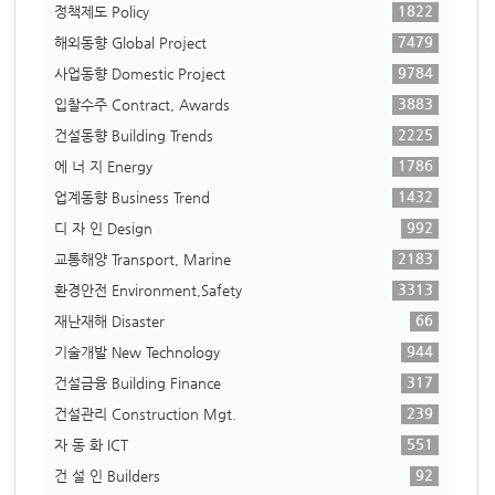
1822
정책제도 Policy
7479
해외동향 Global Project
9784
사업동향 Domestic Project
3883
입찰수주 Contract, Awards
2225
건설동향 Building Trends
1786
에 너 지 Energy
1432
업계동향 Business Trend
992
디 자 인 Design
2183
교통해양 Transport, Marine
3313
환경안전 Environment,Safety
66
재난재해 Disaster
944
기술개발 New Technology
317
건설금융 Building Finance
239
건설관리 Construction Mgt.
551
자 동 화 ICT
92
건 설 인 Builders