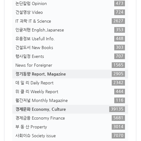
473
논단칼럼 Opinion
724
건설영상 Video
2627
IT 과학 IT & Science
353
인글저팬 English,Japanese
448
유용정보 Usefull Info.
303
건설도서 New Books
707
행사일정 Events
1565
News for Foreigner
2905
정기동향 Report, Magazine
2342
데 일 리 Daily Report
444
위 클 리 Weekly Report
116
월간저널 Monthly Magazine
39135
경제문화 Economy, Culture
5681
경제금융 Economy Finance
3014
부 동 산 Property
7070
사회이슈 Society issue