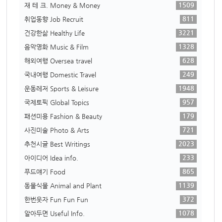
1509
재 테 크. Money & Money
811
취업동향 Job Recruit
3221
건강한삶 Healthy Life
1328
음악영화 Music & Film
628
해외여행 Oversea travel
249
국내여행 Domestic Travel
1948
운동레저 Sports & Leisure
957
국제토픽 Global Topics
179
패션미용 Fashion & Beauty
721
사진미술 Photo & Arts
2023
추천시글 Best Writings
233
아이디어 Idea info.
865
푸드얘기 Food
1139
동물식물 Animal and Plant
372
한번웃자 Fun Fun Fun
1078
알아두면 Useful Info.