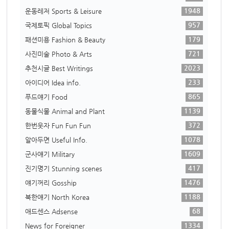
1948
운동레저 Sports & Leisure
957
국제토픽 Global Topics
179
패션미용 Fashion & Beauty
721
사진미술 Photo & Arts
2023
추천시글 Best Writings
233
아이디어 Idea info.
865
푸드얘기 Food
1139
동물식물 Animal and Plant
372
한번웃자 Fun Fun Fun
1078
알아두면 Useful Info.
1609
군사얘기 Military
417
진기명기 Stunning scenes
1476
얘기꺼리 Gosship
1188
북한얘기 North Korea
68
애드센스 Adsense
1334
News for Foreigner