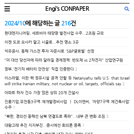
Engi's CONPAPER
2024/10
에 해당하는 글
216
건
현대엔지니어링, 세르비아 태양광 발전사업 수주...2조원 규모
이젠 도쿄 오사카 말고 시골로...추천 명소 3곳
석유공사, 동해 가스전 투자 자문사로 'S&P글로벌' 선정
"미 대선 당선자에 따라 달라질 경제정책: 반도체 vs 2차전지" 산업연구원
정부,'전기차 배터리 안전성' 직접 인증한다
2
이스라엘, 이란 핵 정유시설 공격 안할 듯 Netanyahu tells U.S. that Israel
will strike Iranian military, not nuclear or oil, targets, officials say
2
아파트 하자 건수 가장 많은 상위 20개 건설사
진흥기업,유천동3구역 재개발정비사업 ㅣ DL이앤씨, ‘자양7구역 재건축사업’
수주
1
"북한, 경의선·동해선 남북 연결도로 폭파"...내부 큰 변화 조짐
3
대왕고래 추진 지지부진...증시에선 회의론 증폭
1