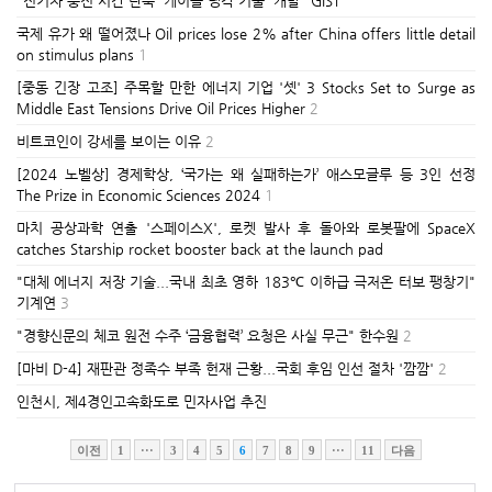
"전기차 충전 시간 단축 '케이블 냉각 기술' 개발" GIST
국제 유가 왜 떨어졌나 Oil prices lose 2% after China offers little detail
on stimulus plans
1
[중동 긴장 고조] 주목할 만한 에너지 기업 '셋' 3 Stocks Set to Surge as
Middle East Tensions Drive Oil Prices Higher
2
비트코인이 강세를 보이는 이유
2
[2024 노벨상] 경제학상, ‘국가는 왜 실패하는가’ 애스모글루 등 3인 선정
The Prize in Economic Sciences 2024
1
마치 공상과학 연출 '스페이스X', 로켓 발사 후 돌아와 로봇팔에 SpaceX
catches Starship rocket booster back at the launch pad
"대체 에너지 저장 기술...국내 최초 영하 183℃ 이하급 극저온 터보 팽창기"
기계연
3
"경향신문의 체코 원전 수주 ‘금융협력’ 요청은 사실 무근" 한수원
2
[마비 D-4] 재판관 정족수 부족 헌재 근황...국회 후임 인선 절차 '깜깜'
2
인천시, 제4경인고속화도로 민자사업 추진
이전
1
···
3
4
5
6
7
8
9
···
11
다음