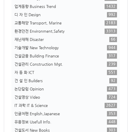
1432
업계동향 Business Trend
992
디 자 인 Design
2183
교통해양 Transport, Marine
3313
환경안전 Environment,Safety
66
재난재해 Disaster
944
기술개발 New Technology
317
건설금융 Building Finance
239
건설관리 Construction Mgt.
551
자 동 화 ICT
92
건 설 인 Builders
473
논단칼럼 Opinion
724
건설영상 Video
2627
IT 과학 IT & Science
353
인글저팬 English,Japanese
448
유용정보 Usefull Info.
303
건설도서 New Books