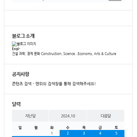
블로그 소개
Engi-
건설 과학, 경제 문화 Construction, Science...Economy, Arts & Culture
공지사항
콘텐츠 검색 - 맨위의 검색창을 통해 검색해주세요!
달력
지난달
2024.10
다음달
일
월
화
수
목
금
토
1
2
3
4
5