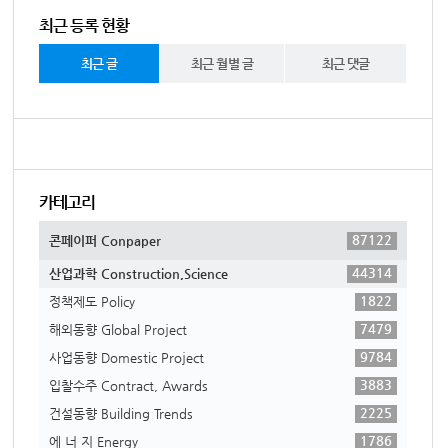
최근 등록 현황
최근 글
최근 월별 글
최근 댓글
카테고리
87122
콘페이퍼 Conpaper
44314
산업과학 Construction,Science
1822
정책제도 Policy
7479
해외동향 Global Project
9784
사업동향 Domestic Project
3883
입찰수주 Contract, Awards
2225
건설동향 Building Trends
1786
에 너 지 Energy