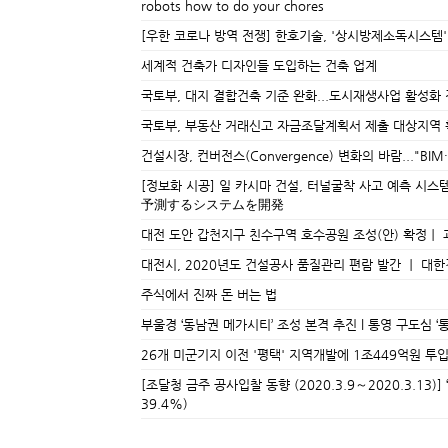
robots how to do your chores
[우한 코로나 방역 전쟁] 한호기술, '상시방제소독시스템'
세계적 건축가 디자인들 도입하는 건축 업계
국토부, 대지 결합건축 기준 완화...도시재생사업 활성화
국토부, 부동산 거래신고 자금조달계획서 제출 대상지역
건설시장, 컨버전스(Convergence) 변화의 바람..."BIM
[정보화 시공] 일 카시마 건설, 터널굴착 사고 예측 시
予測するシステムを開発
대전 도안 갑천지구 친수구역 호수공원 조성(안) 확정ㅣ
대전시, 2020년도 건설공사 품질관리 편람 발간 ㅣ 대
주식에서 진짜 돈 버는 법
부울경 ‘동남권 메가시티’ 조성 본격 추진 l 통영 구도심 
26개 미군기지 이전 '평택' 지역개발에 1조449억원 투
[조달청 금주 공사입찰 동향 (2020.3.9～2020.3.13)
39.4%)