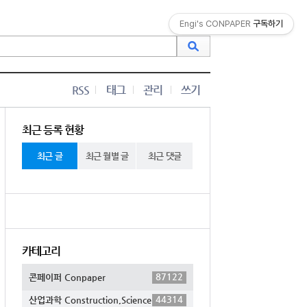
Engi's CONPAPER
구독하기
RSS
태그
관리
쓰기
최근 등록 현황
최근 글
최근 월별 글
최근 댓글
카테고리
87122
콘페이퍼 Conpaper
44314
산업과학 Construction,Science