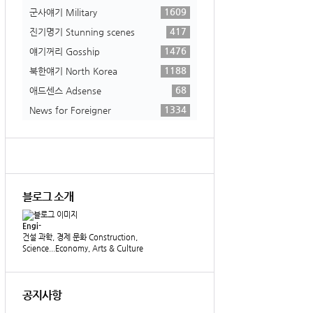
1609
군사얘기 Military
417
진기명기 Stunning scenes
1476
얘기꺼리 Gosship
1188
북한얘기 North Korea
68
애드센스 Adsense
1334
News for Foreigner
블로그 소개
Engi-
건설 과학, 경제 문화 Construction,
Science...Economy, Arts & Culture
공지사항