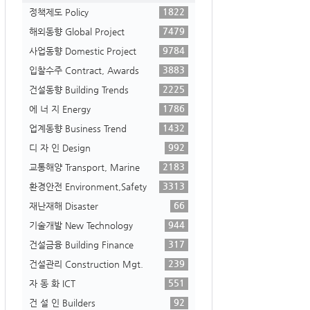
1822
정책제도 Policy
7479
해외동향 Global Project
9784
사업동향 Domestic Project
3883
입찰수주 Contract, Awards
2225
건설동향 Building Trends
1786
에 너 지 Energy
1432
업계동향 Business Trend
992
디 자 인 Design
2183
교통해양 Transport, Marine
3313
환경안전 Environment,Safety
66
재난재해 Disaster
944
기술개발 New Technology
317
건설금융 Building Finance
239
건설관리 Construction Mgt.
551
자 동 화 ICT
92
건 설 인 Builders