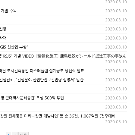
2020.03.10
 개발 주목
2020.03.10
2020.03.10
 전망
2020.03.10
 확대
2020.03.10
·GIS 신산업 부상"
2020.03.10
스템"KSJS" 개발 VIDEO: [情報化施工] 鹿島建設がシールド掘進工事の事故を
2020.03.10
 과천 도시건축통합 마스터플랜 설계공모 당선작 발표
2020.03.10
한건설협회, '건설분야 산업안전보건법령 설명서' 발간
2020.03.10
2020.03.10
‘통영 근대역사문화공간’ 조성 500억 투입
2020.03.10
입
2020.03.10
] ‘창원 진해명동 마리나항만 개발사업’ 등 총 36건, 1,067억원 (전주대비
2020.03.10