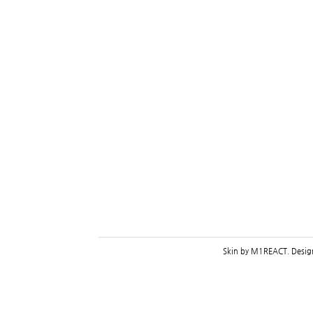
Skin by
M1REACT
. Desi