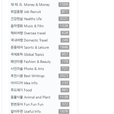
1509
재 테 크. Money & Money
811
취업동향 Job Recruit
3221
건강한삶 Healthy Life
1328
음악영화 Music & Film
628
해외여행 Oversea travel
249
국내여행 Domestic Travel
1948
운동레저 Sports & Leisure
957
국제토픽 Global Topics
179
패션미용 Fashion & Beauty
721
사진미술 Photo & Arts
2023
추천시글 Best Writings
233
아이디어 Idea info.
865
푸드얘기 Food
1139
동물식물 Animal and Plant
372
한번웃자 Fun Fun Fun
1078
알아두면 Useful Info.