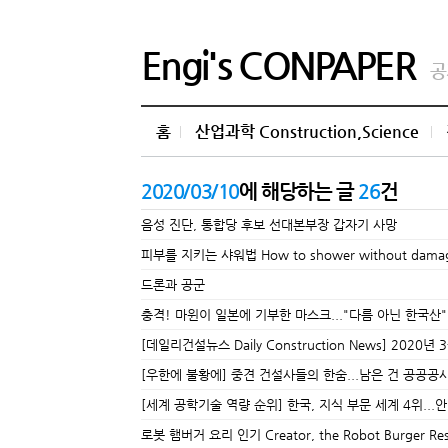
Engi's CONPAPER
공
홈
산업과학 Construction,Science
2020/03/10
에 해당하는 글
26
건
음성 진단, 통합당 후보 선대본부장 갑자기 사망
피부를 지키는 샤워법 How to shower without damagi
드론과 공군
충격! 마윈이 일본에 기부한 마스크..."다름 아닌 한국산"
[데일리건설뉴스 Daily Construction News] 2020년
[우한에 불황에] 중견 건설사들의 한숨...남은 건 공공공사
[세계 공학기술 역량 순위] 한국, 지식 부문 세계 4위...안전은 ‘35
로봇 햄버거 요리 인기 Creator, the Robot Burger Res