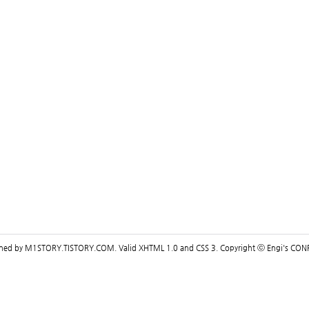
gned by
M1STORY.TISTORY.COM
. Valid
XHTML 1.0
and
CSS 3
. Copyright ⓒ
Engi's CON