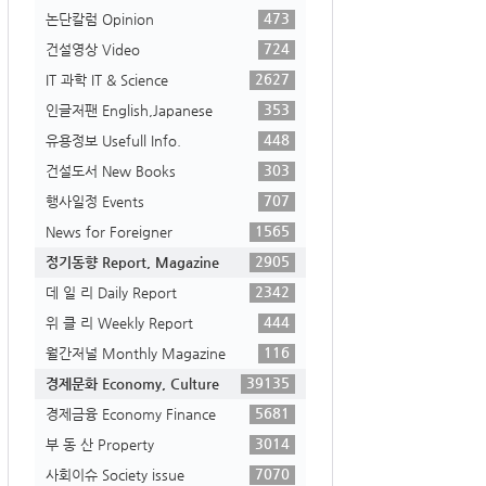
473
논단칼럼 Opinion
724
건설영상 Video
2627
IT 과학 IT & Science
353
인글저팬 English,Japanese
448
유용정보 Usefull Info.
303
건설도서 New Books
707
행사일정 Events
1565
News for Foreigner
2905
정기동향 Report, Magazine
2342
데 일 리 Daily Report
444
위 클 리 Weekly Report
116
월간저널 Monthly Magazine
39135
경제문화 Economy, Culture
5681
경제금융 Economy Finance
3014
부 동 산 Property
7070
사회이슈 Society issue