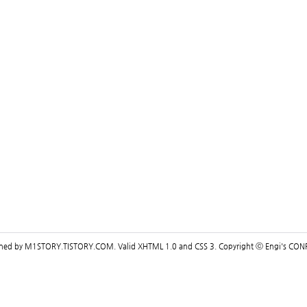
gned by
M1STORY.TISTORY.COM
. Valid
XHTML 1.0
and
CSS 3
. Copyright ⓒ
Engi's CON