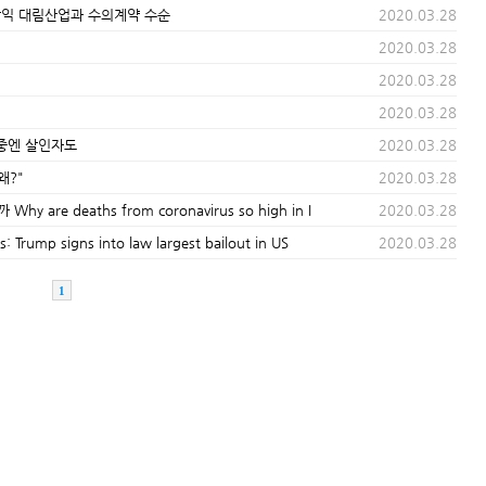
삼익 대림산업과 수의계약 수순
2020.03.28
2020.03.28
2020.03.28
2020.03.28
.그중엔 살인자도
2020.03.28
왜?"
2020.03.28
re deaths from coronavirus so high in I
2020.03.28
 signs into law largest bailout in US
2020.03.28
1