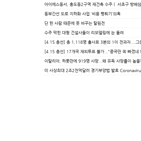
아이에스동서, 홍도동2구역 재건축 수주ㅣ 서초구 방배
동부간선 도로 지하화 사업 `비용 뻥튀기`의혹
단 한 사람 때문에 못 바꾸는 탈원전
수주 막힌 대형 건설사들이 리모델링에 눈 돌려
[4.15 총선] 총 1,118명 출사표 3분의 1이 전과자...
[4.15 총선] 17개국 재외투표 불가..."중국만 쏙 빠졌네 
이탈리아, 하룻만에 919명 사망...왜 유독 사망률이 높을까 Why a
미 사상최대 2조2천억달러 경기부양법 발효 Coronavirus: Trump