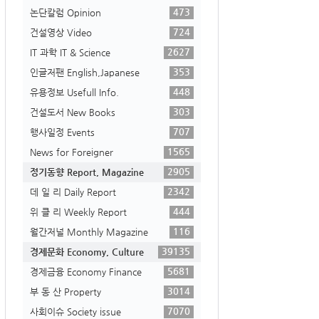
473
논단칼럼 Opinion
724
건설영상 Video
2627
IT 과학 IT & Science
353
인글저팬 English,Japanese
448
유용정보 Usefull Info.
303
건설도서 New Books
707
행사일정 Events
1565
News for Foreigner
2905
정기동향 Report, Magazine
2342
데 일 리 Daily Report
444
위 클 리 Weekly Report
116
월간저널 Monthly Magazine
39135
경제문화 Economy, Culture
5681
경제금융 Economy Finance
3014
부 동 산 Property
7070
사회이슈 Society issue