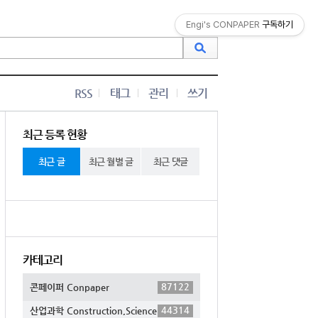
Engi's CONPAPER
구독하기
RSS
태그
관리
쓰기
최근 등록 현황
최근 글
최근 월별 글
최근 댓글
카테고리
87122
콘페이퍼 Conpaper
44314
산업과학 Construction,Science