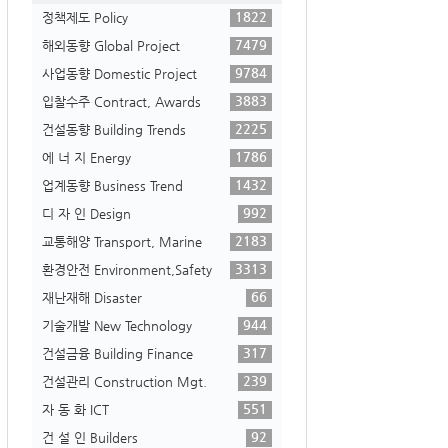
1822
정책제도 Policy
7479
해외동향 Global Project
9784
사업동향 Domestic Project
3883
입찰수주 Contract, Awards
2225
건설동향 Building Trends
1786
에 너 지 Energy
1432
업계동향 Business Trend
992
디 자 인 Design
2183
교통해양 Transport, Marine
3313
환경안전 Environment,Safety
66
재난재해 Disaster
944
기술개발 New Technology
317
건설금융 Building Finance
239
건설관리 Construction Mgt.
551
자 동 화 ICT
92
건 설 인 Builders