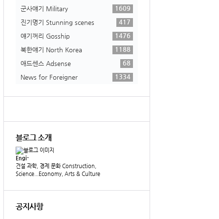
1609
군사얘기 Military
417
진기명기 Stunning scenes
1476
얘기꺼리 Gosship
1188
북한얘기 North Korea
68
애드센스 Adsense
1334
News for Foreigner
블로그 소개
Engi-
건설 과학, 경제 문화 Construction,
Science...Economy, Arts & Culture
공지사항