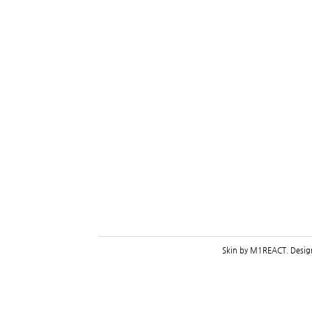
Skin by
M1REACT
. Desi