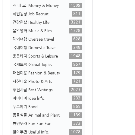
1509
재 테 크. Money & Money
811
취업동향 Job Recruit
3221
건강한삶 Healthy Life
1328
음악영화 Music & Film
628
해외여행 Oversea travel
249
국내여행 Domestic Travel
1948
운동레저 Sports & Leisure
957
국제토픽 Global Topics
179
패션미용 Fashion & Beauty
721
사진미술 Photo & Arts
2023
추천시글 Best Writings
233
아이디어 Idea info.
865
푸드얘기 Food
1139
동물식물 Animal and Plant
372
한번웃자 Fun Fun Fun
1078
알아두면 Useful Info.