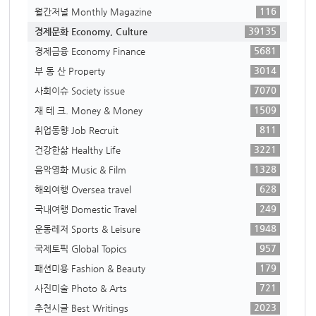
116
월간저널 Monthly Magazine
39135
경제문화 Economy, Culture
5681
경제금융 Economy Finance
3014
부 동 산 Property
7070
사회이슈 Society issue
1509
재 테 크. Money & Money
811
취업동향 Job Recruit
3221
건강한삶 Healthy Life
1328
음악영화 Music & Film
628
해외여행 Oversea travel
249
국내여행 Domestic Travel
1948
운동레저 Sports & Leisure
957
국제토픽 Global Topics
179
패션미용 Fashion & Beauty
721
사진미술 Photo & Arts
2023
추천시글 Best Writings