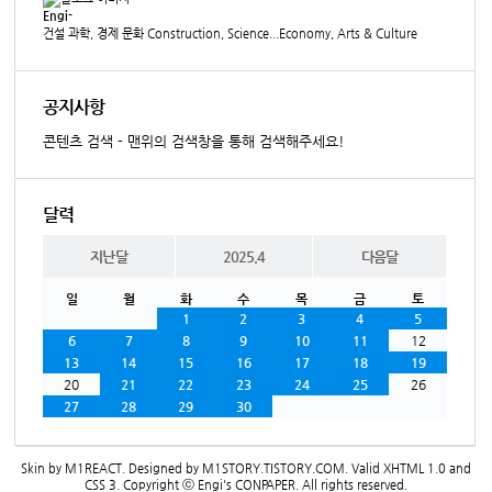
Engi-
건설 과학, 경제 문화 Construction, Science...Economy, Arts & Culture
공지사항
콘텐츠 검색 - 맨위의 검색창을 통해 검색해주세요!
달력
지난달
2025.4
다음달
일
월
화
수
목
금
토
1
2
3
4
5
6
7
8
9
10
11
12
13
14
15
16
17
18
19
20
21
22
23
24
25
26
27
28
29
30
Skin by
M1REACT
. Designed by
M1STORY.TISTORY.COM
. Valid
XHTML 1.0
and
CSS 3
. Copyright ⓒ
Engi's CONPAPER
. All rights reserved.