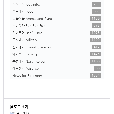
233
아이디어 Idea info.
865
푸드얘기 Food
1139
동물식물 Animal and Plant
372
한번웃자 Fun Fun Fun
1078
알아두면 Useful Info.
1609
군사얘기 Military
417
진기명기 Stunning scenes
1476
얘기꺼리 Gosship
1188
북한얘기 North Korea
68
애드센스 Adsense
1334
News for Foreigner
블로그 소개