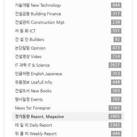
944
기술개발 New Technology
317
건설금융 Building Finance
239
건설관리 Construction Mgt.
551
자 동 화 ICT
92
건 설 인 Builders
473
논단칼럼 Opinion
724
건설영상 Video
2627
IT 과학 IT & Science
353
인글저팬 English,Japanese
448
유용정보 Usefull Info.
303
건설도서 New Books
707
행사일정 Events
1565
News for Foreigner
2905
정기동향 Report, Magazine
2342
데 일 리 Daily Report
444
위 클 리 Weekly Report