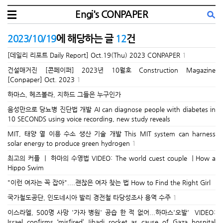
Engi's CONPAPER
2023/10/19
에 해당하는 글
12
건
[데일리 리포트 Daily Report] Oct.19(Thu) 2023 CONPAPER
1
건설매거진 [콘페이퍼] 2023년 10월호 Construction Magazine
[Conpaper] Oct. 2023
1
하마스, 헤즈볼라, 지하드 그들은 누구인가
음성만으로 당뇨병 진단법 개발 AI can diagnose people with diabetes in
10 SECONDS using voice recording, new study reveals
MIT, 태양 열 이용 수소 생산 기술 개발 This MIT system can harness
solar energy to produce green hydrogen
1
최고의 커플 ㅣ 하마의 수영법 VIDEO: The world cuest couple ㅣHow a
Hippo Swim
"이런 여자는 꼭 잡아"....괜찮은 여자 찾는 법 How to Find the Right Girl
국가철도공단, 인도네시아 발리 경전철 타당성조사 용역 수주
1
이스라엘, 500명 사망 '가자 병원' 공습 한 적 없어...하마스'오발' VIDEO:
Israel confirms ‘misfired’ Jihadi rocket as cause of Gaza hospital