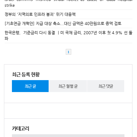
strike
정부의 '지역의료 인프라 붕괴' 위기 대응책
[기초연금 개혁안] 지급 대상 축소...대신 금액은 40만원으로 증액 검토
한국은행, 기준금리 다시 동결 ㅣ미 국채 금리, 2007년 이후 첫 4.9% 선 돌
파
1
최근 등록 현황
최근 글
최근 월별 글
최근 댓글
카테고리