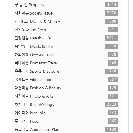
3014
부 동 산 Property
7070
사회이슈 Society issue
1509
재 테 크. Money & Money
811
취업동향 Job Recruit
3221
건강한삶 Healthy Life
1328
음악영화 Music & Film
628
해외여행 Oversea travel
249
국내여행 Domestic Travel
1948
운동레저 Sports & Leisure
957
국제토픽 Global Topics
179
패션미용 Fashion & Beauty
721
사진미술 Photo & Arts
2023
추천시글 Best Writings
233
아이디어 Idea info.
865
푸드얘기 Food
1139
동물식물 Animal and Plant