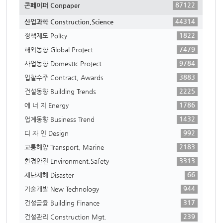
87122
콘페이퍼 Conpaper
44314
산업과학 Construction,Science
1822
정책제도 Policy
7479
해외동향 Global Project
9784
사업동향 Domestic Project
3883
입찰수주 Contract, Awards
2225
건설동향 Building Trends
1786
에 너 지 Energy
1432
업계동향 Business Trend
992
디 자 인 Design
2183
교통해양 Transport, Marine
3313
환경안전 Environment,Safety
66
재난재해 Disaster
944
기술개발 New Technology
317
건설금융 Building Finance
239
건설관리 Construction Mgt.