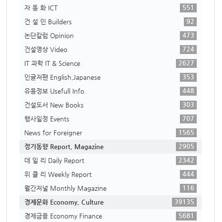
551
자 동 화 ICT
92
건 설 인 Builders
473
논단칼럼 Opinion
724
건설영상 Video
2627
IT 과학 IT & Science
353
인글저팬 English,Japanese
448
유용정보 Usefull Info.
303
건설도서 New Books
707
행사일정 Events
1565
News for Foreigner
2905
정기동향 Report, Magazine
2342
데 일 리 Daily Report
444
위 클 리 Weekly Report
116
월간저널 Monthly Magazine
39135
경제문화 Economy, Culture
5681
경제금융 Economy Finance