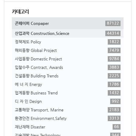
카테고리
87122
콘페이퍼 Conpaper
44314
산업과학 Construction,Science
1822
정책제도 Policy
7479
해외동향 Global Project
9784
사업동향 Domestic Project
3883
입찰수주 Contract, Awards
2225
건설동향 Building Trends
1786
에 너 지 Energy
1432
업계동향 Business Trend
992
디 자 인 Design
2183
교통해양 Transport, Marine
3313
환경안전 Environment,Safety
66
재난재해 Disaster
944
기술개발 New Technology