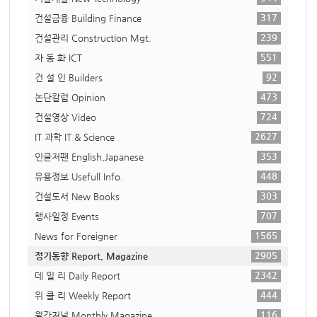
317
건설금융 Building Finance
239
건설관리 Construction Mgt.
551
자 동 화 ICT
92
건 설 인 Builders
473
논단칼럼 Opinion
724
건설영상 Video
2627
IT 과학 IT & Science
353
인글저팬 English,Japanese
448
유용정보 Usefull Info.
303
건설도서 New Books
707
행사일정 Events
1565
News for Foreigner
2905
정기동향 Report, Magazine
2342
데 일 리 Daily Report
444
위 클 리 Weekly Report
116
월간저널 Monthly Magazine