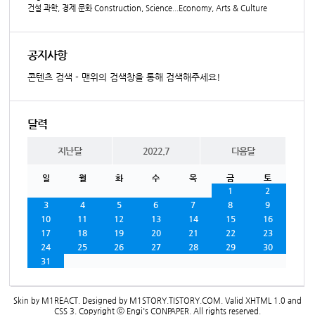
건설 과학, 경제 문화 Construction, Science...Economy, Arts & Culture
공지사항
콘텐츠 검색 - 맨위의 검색창을 통해 검색해주세요!
달력
지난달
2022.7
다음달
일
월
화
수
목
금
토
1
2
3
4
5
6
7
8
9
10
11
12
13
14
15
16
17
18
19
20
21
22
23
24
25
26
27
28
29
30
31
Skin by
M1REACT
. Designed by
M1STORY.TISTORY.COM
. Valid
XHTML 1.0
and
CSS 3
. Copyright ⓒ
Engi's CONPAPER
. All rights reserved.