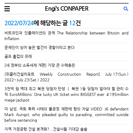
Engi's CONPAPER
2022/07/24
에 해당하는 글
12
건
비트코인과 인플레이션의 관계 The Relationship between Bitcoin and
Inflation
문재인이 심어 놓은 벌건이 경찰이라고 본다
골프 홀컵의 유래
[새 정부의 소득세제 개편] 가장 큰 수혜층은
[위클리건설리포트 Weekly Construction Report] July.17(Sun.)
2022~July.23(Sat.) 2022
3천억 원 역대 최고 복권 당첨자 탄생 ㅣ 복권 1등 당첨자 알아야 할 관리 수
칙 EuroMillions: One lucky UK ticket wins BIGGEST ever £195million
mega-jackpot
미 남성, 국회 폭력 사태의 불공정 재판에 항의 자살 VIDEO: J6 defendant
Mark Aungst, who pleaded guilty to parading, committed suicide
before sentencing
지역 거점공항 건설 본격화?...건설사들 기대감 솔솔