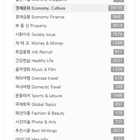
39135
경제문화 Economy, Culture
5681
경제금융 Economy Finance
3014
부 동 산 Property
7070
사회이슈 Society issue
1509
재 테 크. Money & Money
811
취업동향 Job Recruit
3221
건강한삶 Healthy Life
1328
음악영화 Music & Film
628
해외여행 Oversea travel
249
국내여행 Domestic Travel
1948
운동레저 Sports & Leisure
957
국제토픽 Global Topics
179
패션미용 Fashion & Beauty
721
사진미술 Photo & Arts
2023
추천시글 Best Writings
233
아이디어 Idea info.