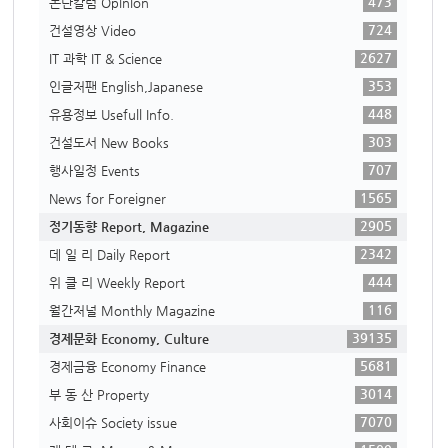
473
논단칼럼 Opinion
724
건설영상 Video
2627
IT 과학 IT & Science
353
인글저팬 English,Japanese
448
유용정보 Usefull Info.
303
건설도서 New Books
707
행사일정 Events
1565
News for Foreigner
2905
정기동향 Report, Magazine
2342
데 일 리 Daily Report
444
위 클 리 Weekly Report
116
월간저널 Monthly Magazine
39135
경제문화 Economy, Culture
5681
경제금융 Economy Finance
3014
부 동 산 Property
7070
사회이슈 Society issue