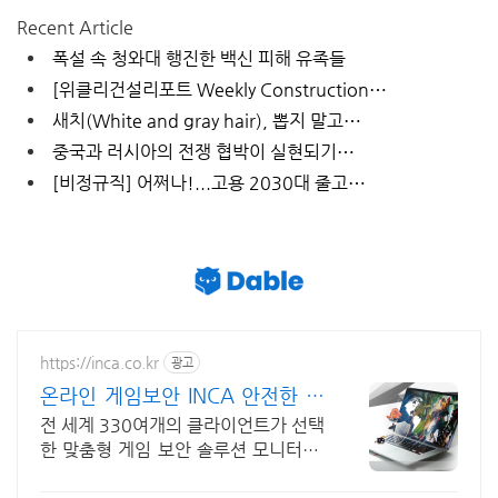
Recent Article
폭설 속 청와대 행진한 백신 피해 유족들
[위클리건설리포트 Weekly Construction⋯
새치(White and gray hair), 뽑지 말고⋯
중국과 러시아의 전쟁 협박이 실현되기⋯
[비정규직] 어쩌나!...고용 2030대 줄고⋯
https://inca.co.kr
광고
온라인 게임보안 INCA 안전한 온
라인 게임 환경
전 세계 330여개의 클라이언트가 선택
한 맞춤형 게임 보안 솔루션 모니터링,
로그 분석으로 게임 특징에 최적화된