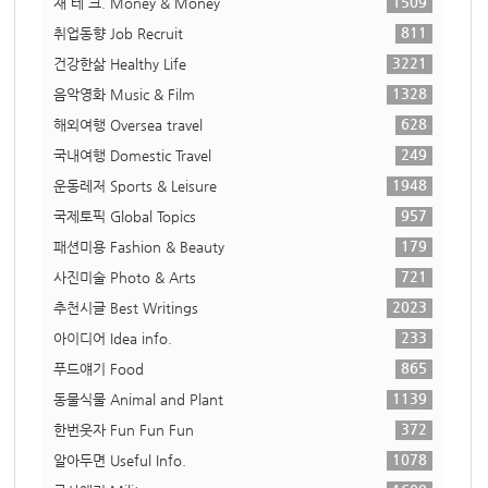
1509
재 테 크. Money & Money
811
취업동향 Job Recruit
3221
건강한삶 Healthy Life
1328
음악영화 Music & Film
628
해외여행 Oversea travel
249
국내여행 Domestic Travel
1948
운동레저 Sports & Leisure
957
국제토픽 Global Topics
179
패션미용 Fashion & Beauty
721
사진미술 Photo & Arts
2023
추천시글 Best Writings
233
아이디어 Idea info.
865
푸드얘기 Food
1139
동물식물 Animal and Plant
372
한번웃자 Fun Fun Fun
1078
알아두면 Useful Info.