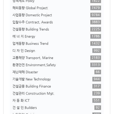
1822
정책제도 Policy
7479
해외동향 Global Project
9784
사업동향 Domestic Project
3883
입찰수주 Contract, Awards
2225
건설동향 Building Trends
1786
에 너 지 Energy
1432
업계동향 Business Trend
992
디 자 인 Design
2183
교통해양 Transport, Marine
3313
환경안전 Environment,Safety
66
재난재해 Disaster
944
기술개발 New Technology
317
건설금융 Building Finance
239
건설관리 Construction Mgt.
551
자 동 화 ICT
92
건 설 인 Builders