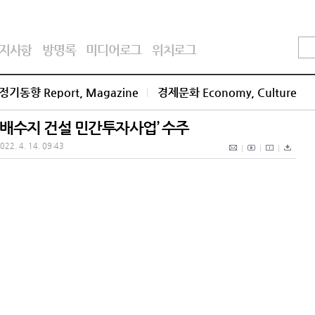
지사항
방명록
미디어로그
위치로그
정기동향 Report, Magazine
경제문화 Economy, Culture
널배수지 건설 민간투자사업’ 수주
022. 4. 14. 09:43