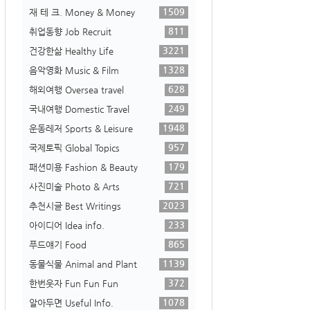
1509
재 테 크. Money & Money
811
취업동향 Job Recruit
3221
건강한삶 Healthy Life
1328
음악영화 Music & Film
628
해외여행 Oversea travel
249
국내여행 Domestic Travel
1948
운동레저 Sports & Leisure
957
국제토픽 Global Topics
179
패션미용 Fashion & Beauty
721
사진미술 Photo & Arts
2023
추천시글 Best Writings
233
아이디어 Idea info.
865
푸드얘기 Food
1139
동물식물 Animal and Plant
372
한번웃자 Fun Fun Fun
1078
알아두면 Useful Info.