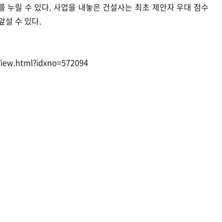
를 누릴 수 있다. 사업을 내놓은 건설사는 최초 제안자 우대 점수
앞설 수 있다.
eView.html?idxno=572094