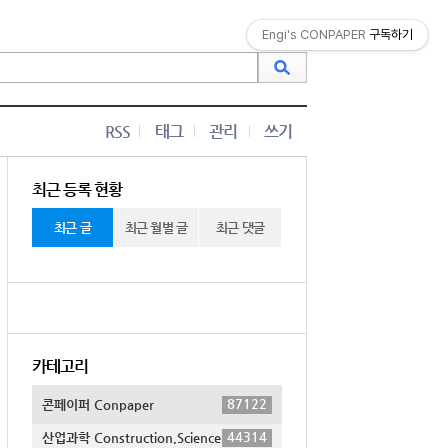
Engi's CONPAPER
구독하기
RSS
태그
관리
쓰기
최근 등록 현황
최근 글
최근 월별 글
최근 댓글
카테고리
87122
콘페이퍼 Conpaper
44314
산업과학 Construction,Science