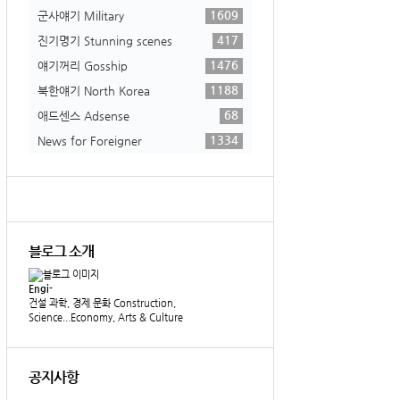
1609
군사얘기 Military
417
진기명기 Stunning scenes
1476
얘기꺼리 Gosship
1188
북한얘기 North Korea
68
애드센스 Adsense
1334
News for Foreigner
블로그 소개
Engi-
건설 과학, 경제 문화 Construction,
Science...Economy, Arts & Culture
공지사항