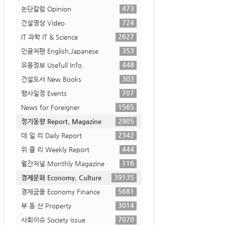
473
논단칼럼 Opinion
724
건설영상 Video
2627
IT 과학 IT & Science
353
인글저팬 English,Japanese
448
유용정보 Usefull Info.
303
건설도서 New Books
707
행사일정 Events
1565
News for Foreigner
2905
정기동향 Report, Magazine
2342
데 일 리 Daily Report
444
위 클 리 Weekly Report
116
월간저널 Monthly Magazine
39135
경제문화 Economy, Culture
5681
경제금융 Economy Finance
3014
부 동 산 Property
7070
사회이슈 Society issue