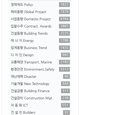
1822
정책제도 Policy
7479
해외동향 Global Project
9784
사업동향 Domestic Project
3883
입찰수주 Contract, Awards
2225
건설동향 Building Trends
1786
에 너 지 Energy
1432
업계동향 Business Trend
992
디 자 인 Design
2183
교통해양 Transport, Marine
3313
환경안전 Environment,Safety
66
재난재해 Disaster
944
기술개발 New Technology
317
건설금융 Building Finance
239
건설관리 Construction Mgt.
551
자 동 화 ICT
92
건 설 인 Builders