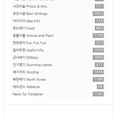
721
사진미술 Photo & Arts
2023
추천시글 Best Writings
233
아이디어 Idea info.
865
푸드얘기 Food
1139
동물식물 Animal and Plant
372
한번웃자 Fun Fun Fun
1078
알아두면 Useful Info.
1609
군사얘기 Military
417
진기명기 Stunning scenes
1476
얘기꺼리 Gosship
1188
북한얘기 North Korea
68
애드센스 Adsense
1334
News for Foreigner