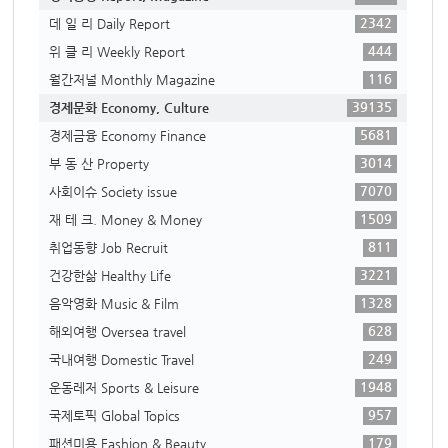
2342
데 일 리 Daily Report
444
위 클 리 Weekly Report
116
월간저널 Monthly Magazine
39135
경제문화 Economy, Culture
5681
경제금융 Economy Finance
3014
부 동 산 Property
7070
사회이슈 Society issue
1509
재 테 크. Money & Money
811
취업동향 Job Recruit
3221
건강한삶 Healthy Life
1328
음악영화 Music & Film
628
해외여행 Oversea travel
249
국내여행 Domestic Travel
1948
운동레저 Sports & Leisure
957
국제토픽 Global Topics
179
패션미용 Fashion & Beauty