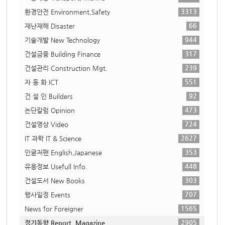
3313
환경안전 Environment,Safety
66
재난재해 Disaster
944
기술개발 New Technology
317
건설금융 Building Finance
239
건설관리 Construction Mgt.
551
자 동 화 ICT
92
건 설 인 Builders
473
논단칼럼 Opinion
724
건설영상 Video
2627
IT 과학 IT & Science
353
인글저팬 English,Japanese
448
유용정보 Usefull Info.
303
건설도서 New Books
707
행사일정 Events
1565
News for Foreigner
2905
정기동향 Report, Magazine