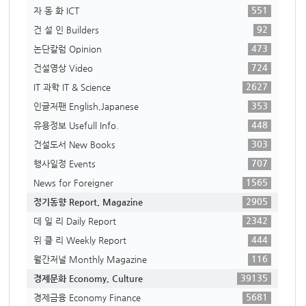
551
자 동 화 ICT
92
건 설 인 Builders
473
논단칼럼 Opinion
724
건설영상 Video
2627
IT 과학 IT & Science
353
인글저팬 English,Japanese
448
유용정보 Usefull Info.
303
건설도서 New Books
707
행사일정 Events
1565
News for Foreigner
2905
정기동향 Report, Magazine
2342
데 일 리 Daily Report
444
위 클 리 Weekly Report
116
월간저널 Monthly Magazine
39135
경제문화 Economy, Culture
5681
경제금융 Economy Finance