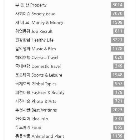
3014
부 동 산 Property
7070
사회이슈 Society issue
1509
재 테 크. Money & Money
811
취업동향 Job Recruit
3221
건강한삶 Healthy Life
1328
음악영화 Music & Film
628
해외여행 Oversea travel
249
국내여행 Domestic Travel
1948
운동레저 Sports & Leisure
957
국제토픽 Global Topics
179
패션미용 Fashion & Beauty
721
사진미술 Photo & Arts
2023
추천시글 Best Writings
233
아이디어 Idea info.
865
푸드얘기 Food
1139
동물식물 Animal and Plant