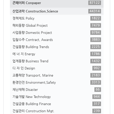
87122
콘페이퍼 Conpaper
44314
산업과학 Construction,Science
1822
정책제도 Policy
7479
해외동향 Global Project
9784
사업동향 Domestic Project
3883
입찰수주 Contract, Awards
2225
건설동향 Building Trends
1786
에 너 지 Energy
1432
업계동향 Business Trend
992
디 자 인 Design
2183
교통해양 Transport, Marine
3313
환경안전 Environment,Safety
66
재난재해 Disaster
944
기술개발 New Technology
317
건설금융 Building Finance
239
건설관리 Construction Mgt.