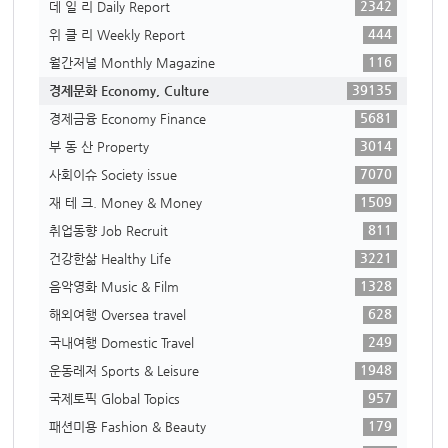
2342
데 일 리 Daily Report
444
위 클 리 Weekly Report
116
월간저널 Monthly Magazine
39135
경제문화 Economy, Culture
5681
경제금융 Economy Finance
3014
부 동 산 Property
7070
사회이슈 Society issue
1509
재 테 크. Money & Money
811
취업동향 Job Recruit
3221
건강한삶 Healthy Life
1328
음악영화 Music & Film
628
해외여행 Oversea travel
249
국내여행 Domestic Travel
1948
운동레저 Sports & Leisure
957
국제토픽 Global Topics
179
패션미용 Fashion & Beauty