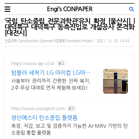
Engi's CONPAPER
‘국립 탄소중립 전문과학관’유치 확정 [울산시] l
대덕특구 대덕특구 동측진입로 개설공사 본격화
[대전시]
산업과학 Construction,Science/사업동향 Domestic Project
|
2021. 12. 20. 14:43
https://www.lge.co.kr
광고
텀블러 세척기 LG 마이컵 LG마이
컵 무상대여신청
사용부터 관리까지 간편한 진짜 복지,
2주 무상 대여로 먼저 체험해 보세요!
http://www.younginst.com
광고
영인에스티 탄소중립 플랫폼
측정, 저감, 보고 및 검증까지 가능한 AI-MRV 기반의 탄
소중립 통합 플랫폼