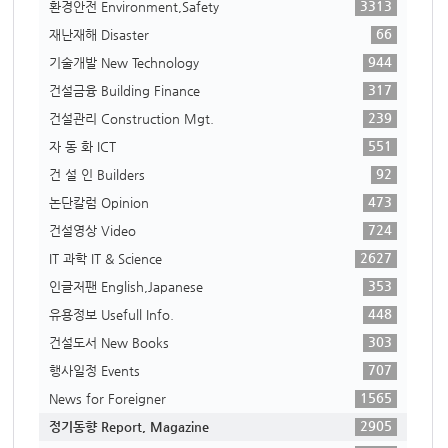
3313
환경안전 Environment,Safety
66
재난재해 Disaster
944
기술개발 New Technology
317
건설금융 Building Finance
239
건설관리 Construction Mgt.
551
자 동 화 ICT
92
건 설 인 Builders
473
논단칼럼 Opinion
724
건설영상 Video
2627
IT 과학 IT & Science
353
인글저팬 English,Japanese
448
유용정보 Usefull Info.
303
건설도서 New Books
707
행사일정 Events
1565
News for Foreigner
2905
정기동향 Report, Magazine