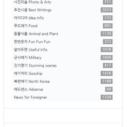
721
사진미술 Photo & Arts
2023
추천시글 Best Writings
233
아이디어 Idea info.
865
푸드얘기 Food
1139
동물식물 Animal and Plant
372
한번웃자 Fun Fun Fun
1078
알아두면 Useful Info.
1609
군사얘기 Military
417
진기명기 Stunning scenes
1476
얘기꺼리 Gosship
1188
북한얘기 North Korea
68
애드센스 Adsense
1334
News for Foreigner