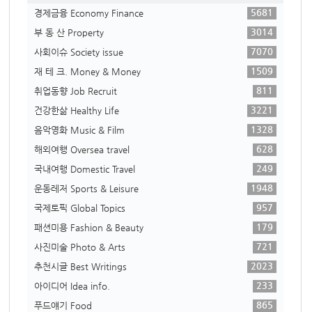
5681
경제금융 Economy Finance
3014
부 동 산 Property
7070
사회이슈 Society issue
1509
재 테 크. Money & Money
811
취업동향 Job Recruit
3221
건강한삶 Healthy Life
1328
음악영화 Music & Film
628
해외여행 Oversea travel
249
국내여행 Domestic Travel
1948
운동레저 Sports & Leisure
957
국제토픽 Global Topics
179
패션미용 Fashion & Beauty
721
사진미술 Photo & Arts
2023
추천시글 Best Writings
233
아이디어 Idea info.
865
푸드얘기 Food