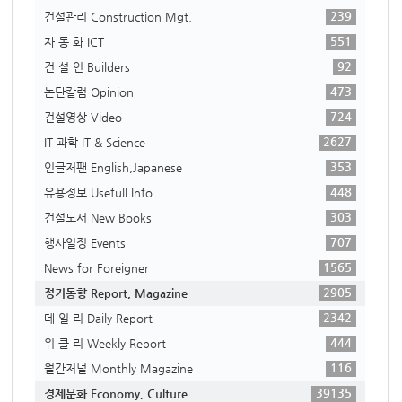
239
건설관리 Construction Mgt.
551
자 동 화 ICT
92
건 설 인 Builders
473
논단칼럼 Opinion
724
건설영상 Video
2627
IT 과학 IT & Science
353
인글저팬 English,Japanese
448
유용정보 Usefull Info.
303
건설도서 New Books
707
행사일정 Events
1565
News for Foreigner
2905
정기동향 Report, Magazine
2342
데 일 리 Daily Report
444
위 클 리 Weekly Report
116
월간저널 Monthly Magazine
39135
경제문화 Economy, Culture