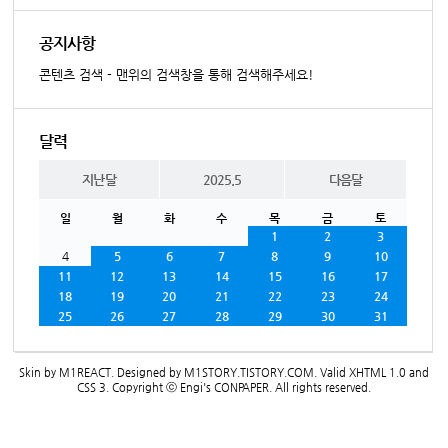
공지사항
콘텐츠 검색 - 맨위의 검색창을 통해 검색해주세요!
달력
지난달
2025.5
다음달
일
월
화
수
목
금
토
1
2
3
4
5
6
7
8
9
10
11
12
13
14
15
16
17
18
19
20
21
22
23
24
25
26
27
28
29
30
31
Skin by
M1REACT
. Designed by
M1STORY.TISTORY.COM
. Valid
XHTML 1.0
and
CSS 3
. Copyright ⓒ
Engi's CONPAPER
. All rights reserved.