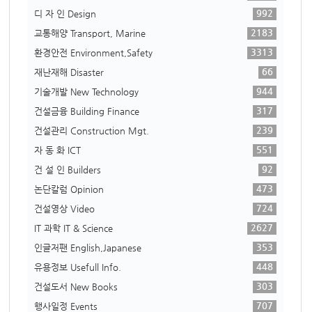
992
디 자 인 Design
2183
교통해양 Transport, Marine
3313
환경안전 Environment,Safety
66
재난재해 Disaster
944
기술개발 New Technology
317
건설금융 Building Finance
239
건설관리 Construction Mgt.
551
자 동 화 ICT
92
건 설 인 Builders
473
논단칼럼 Opinion
724
건설영상 Video
2627
IT 과학 IT & Science
353
인글저팬 English,Japanese
448
유용정보 Usefull Info.
303
건설도서 New Books
707
행사일정 Events