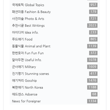
957
국제토픽 Global Topics
179
패션미용 Fashion & Beauty
721
사진미술 Photo & Arts
2023
추천시글 Best Writings
233
아이디어 Idea info.
865
푸드얘기 Food
1139
동물식물 Animal and Plant
372
한번웃자 Fun Fun Fun
1078
알아두면 Useful Info.
1609
군사얘기 Military
417
진기명기 Stunning scenes
1476
얘기꺼리 Gosship
1188
북한얘기 North Korea
68
애드센스 Adsense
1334
News for Foreigner