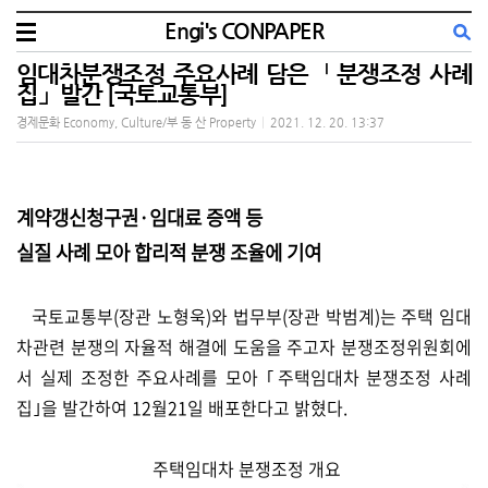
Engi's CONPAPER
임대차분쟁조정 주요사례 담은「분쟁조정 사례
집」발간 [국토교통부]
경제문화 Economy, Culture/부 동 산 Property
|
2021. 12. 20. 13:37
계약갱신청구권·임대료 증액 등
실질 사례 모아 합리적 분쟁 조율에 기여
국토교통부(장관 노형욱)와 법무부(장관 박범계)는 주택 임대
차관련 분쟁의 자율적 해결에 도움을 주고자 분쟁조정위원회에
서 실제 조정한 주요사례를 모아 ｢주택임대차 분쟁조정 사례
집｣을 발간하여 12월21일 배포한다고 밝혔다.
주택임대차 분쟁조정 개요