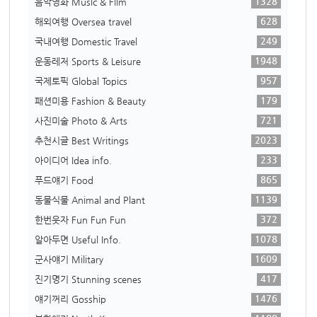
1328
음악영화 Music & Film
628
해외여행 Oversea travel
249
국내여행 Domestic Travel
1948
운동레저 Sports & Leisure
957
국제토픽 Global Topics
179
패션미용 Fashion & Beauty
721
사진미술 Photo & Arts
2023
추천시글 Best Writings
233
아이디어 Idea info.
865
푸드얘기 Food
1139
동물식물 Animal and Plant
372
한번웃자 Fun Fun Fun
1078
알아두면 Useful Info.
1609
군사얘기 Military
417
진기명기 Stunning scenes
1476
얘기꺼리 Gosship