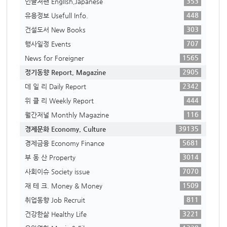
353
인글저팬 English,Japanese
448
유용정보 Usefull Info.
303
건설도서 New Books
707
행사일정 Events
1565
News for Foreigner
2905
정기동향 Report, Magazine
2342
데 일 리 Daily Report
444
위 클 리 Weekly Report
116
월간저널 Monthly Magazine
39135
경제문화 Economy, Culture
5681
경제금융 Economy Finance
3014
부 동 산 Property
7070
사회이슈 Society issue
1509
재 테 크. Money & Money
811
취업동향 Job Recruit
3221
건강한삶 Healthy Life