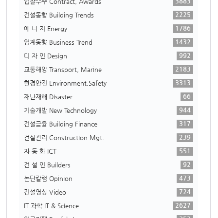
3883
입찰수주 Contract, Awards
2225
건설동향 Building Trends
1786
에 너 지 Energy
1432
업계동향 Business Trend
992
디 자 인 Design
2183
교통해양 Transport, Marine
3313
환경안전 Environment,Safety
66
재난재해 Disaster
944
기술개발 New Technology
317
건설금융 Building Finance
239
건설관리 Construction Mgt.
551
자 동 화 ICT
92
건 설 인 Builders
473
논단칼럼 Opinion
724
건설영상 Video
2627
IT 과학 IT & Science