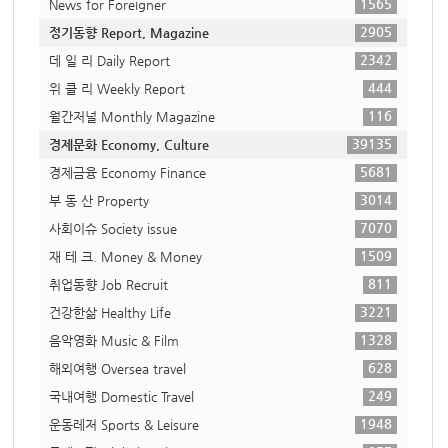
1565
News for Foreigner
2905
정기동향 Report, Magazine
2342
데 일 리 Daily Report
444
위 클 리 Weekly Report
116
월간저널 Monthly Magazine
39135
경제문화 Economy, Culture
5681
경제금융 Economy Finance
3014
부 동 산 Property
7070
사회이슈 Society issue
1509
재 테 크. Money & Money
811
취업동향 Job Recruit
3221
건강한삶 Healthy Life
1328
음악영화 Music & Film
628
해외여행 Oversea travel
249
국내여행 Domestic Travel
1948
운동레저 Sports & Leisure