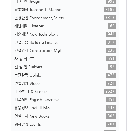
992
디 자 인 Design
2183
교통해양 Transport, Marine
3313
환경안전 Environment,Safety
66
재난재해 Disaster
944
기술개발 New Technology
317
건설금융 Building Finance
239
건설관리 Construction Mgt.
551
자 동 화 ICT
92
건 설 인 Builders
473
논단칼럼 Opinion
724
건설영상 Video
2627
IT 과학 IT & Science
353
인글저팬 English,Japanese
448
유용정보 Usefull Info.
303
건설도서 New Books
707
행사일정 Events