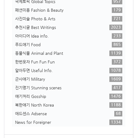
957
국제토픽 Global Topics
179
패션미용 Fashion & Beauty
721
사진미술 Photo & Arts
2023
추천시글 Best Writings
233
아이디어 Idea info.
865
푸드얘기 Food
1139
동물식물 Animal and Plant
372
한번웃자 Fun Fun Fun
1078
알아두면 Useful Info.
1609
군사얘기 Military
417
진기명기 Stunning scenes
1476
얘기꺼리 Gosship
1188
북한얘기 North Korea
68
애드센스 Adsense
1334
News for Foreigner