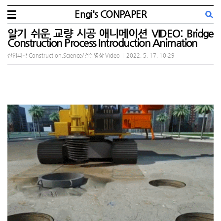
Engi's CONPAPER
알기 쉬운 교량 시공 애니메이션 VIDEO: Bridge
Construction Process Introduction Animation
산업과학 Construction,Science/건설영상 Video
|
2022. 5. 17. 10:29