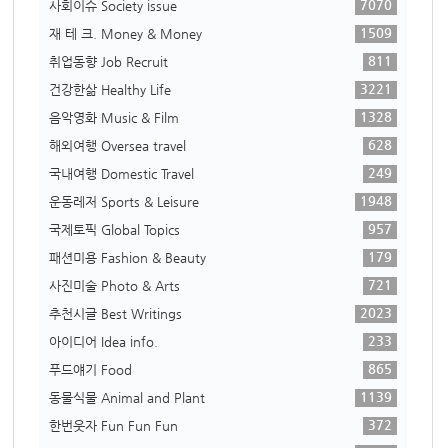
7070
사회이슈 Society issue
1509
재 테 크. Money & Money
811
취업동향 Job Recruit
3221
건강한삶 Healthy Life
1328
음악영화 Music & Film
628
해외여행 Oversea travel
249
국내여행 Domestic Travel
1948
운동레저 Sports & Leisure
957
국제토픽 Global Topics
179
패션미용 Fashion & Beauty
721
사진미술 Photo & Arts
2023
추천시글 Best Writings
233
아이디어 Idea info.
865
푸드얘기 Food
1139
동물식물 Animal and Plant
372
한번웃자 Fun Fun Fun