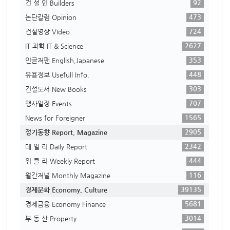
92
건 설 인 Builders
473
논단칼럼 Opinion
724
건설영상 Video
2627
IT 과학 IT & Science
353
인글저팬 English,Japanese
448
유용정보 Usefull Info.
303
건설도서 New Books
707
행사일정 Events
1565
News for Foreigner
2905
정기동향 Report, Magazine
2342
데 일 리 Daily Report
444
위 클 리 Weekly Report
116
월간저널 Monthly Magazine
39135
경제문화 Economy, Culture
5681
경제금융 Economy Finance
3014
부 동 산 Property