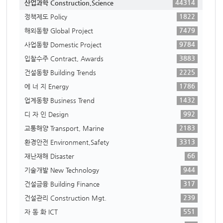
44314
산업과학 Construction,Science
1822
정책제도 Policy
7479
해외동향 Global Project
9784
사업동향 Domestic Project
3883
입찰수주 Contract, Awards
2225
건설동향 Building Trends
1786
에 너 지 Energy
1432
업계동향 Business Trend
992
디 자 인 Design
2183
교통해양 Transport, Marine
3313
환경안전 Environment,Safety
66
재난재해 Disaster
944
기술개발 New Technology
317
건설금융 Building Finance
239
건설관리 Construction Mgt.
551
자 동 화 ICT