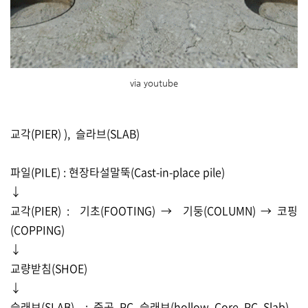
via youtube
교각(PIER) ), 슬라브(SLAB)
파일(PILE) : 현장타설말뚝(Cast-in-place pile)
↓
교각(PIER) : 기초(FOOTING) → 기둥(COLUMN) → 코핑
(COPPING)
↓
교량받침(SHOE)
↓
슬래브(SLAB) : 중공 PC 슬래브(hollow Core PC Slab) -