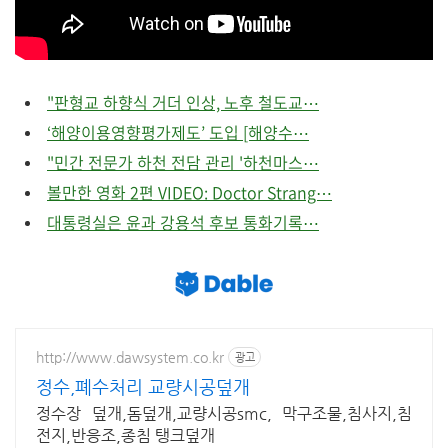
"판형교 하향식 거더 인상, 노후 철도교⋯
‘해양이용영향평가제도’ 도입 [해양수⋯
"민간 전문가 하천 전담 관리 '하천마스⋯
볼만한 영화 2편 VIDEO: Doctor Strang⋯
대통령실은 윤과 강용석 후보 통화기록⋯
http://www.dawsystem.co.kr
광고
정수,폐수처리 교량시공덮개
정수장 덮개,돔덮개,교량시공smc, 막구조물,침사지,침
전지,반응조,종침 탱크덮개