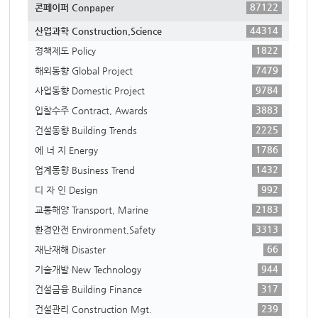
87122
콘페이퍼 Conpaper
44314
산업과학 Construction,Science
1822
정책제도 Policy
7479
해외동향 Global Project
9784
사업동향 Domestic Project
3883
입찰수주 Contract, Awards
2225
건설동향 Building Trends
1786
에 너 지 Energy
1432
업계동향 Business Trend
992
디 자 인 Design
2183
교통해양 Transport, Marine
3313
환경안전 Environment,Safety
66
재난재해 Disaster
944
기술개발 New Technology
317
건설금융 Building Finance
239
건설관리 Construction Mgt.