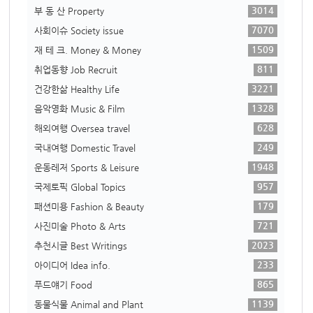
3014
부 동 산 Property
7070
사회이슈 Society issue
1509
재 테 크. Money & Money
811
취업동향 Job Recruit
3221
건강한삶 Healthy Life
1328
음악영화 Music & Film
628
해외여행 Oversea travel
249
국내여행 Domestic Travel
1948
운동레저 Sports & Leisure
957
국제토픽 Global Topics
179
패션미용 Fashion & Beauty
721
사진미술 Photo & Arts
2023
추천시글 Best Writings
233
아이디어 Idea info.
865
푸드얘기 Food
1139
동물식물 Animal and Plant