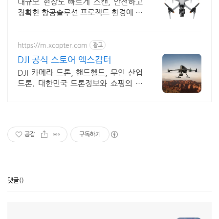
현장,플랜트 최적화
대규모 현장도 빠르게 스캔, 안전하고
정확한 항공솔루션 프로젝트 환경에 최
적화된 드론 솔루션을 제공합니다
https://m.xcopter.com
광고
DJI 공식 스토어 엑스캅터
DJI 카메라 드론, 핸드헬드, 무인 산업
드론. 대한민국 드론정보와 쇼핑의 기
준
공감
구독하기
댓글
()