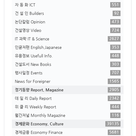
551
자 동 화 ICT
92
건 설 인 Builders
473
논단칼럼 Opinion
724
건설영상 Video
2627
IT 과학 IT & Science
353
인글저팬 English,Japanese
448
유용정보 Usefull Info.
303
건설도서 New Books
707
행사일정 Events
1565
News for Foreigner
2905
정기동향 Report, Magazine
2342
데 일 리 Daily Report
444
위 클 리 Weekly Report
116
월간저널 Monthly Magazine
39135
경제문화 Economy, Culture
5681
경제금융 Economy Finance