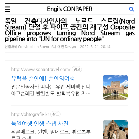
Engi's CONPAPER
독일 건축디자인사의 노르드 스트림(Nord
Stream) 단절 후 파이프 공간의 재구성 Opposite
Office proposes turning Nord Stream gas
pipeline into "UN for ordinary people"
산업과학 Construction,Science/디 자 인 Design
|
2022. 3. 21. 20:14
http://www.sonantravel.com/
광고
유럽을 손안에! 손안의여행
전문인솔자와 떠나는 유럽 세미팩 산티
아고순례길 발칸반도 발틱북유럽 지중
해지역 유럽을 손안에! 발칸반도 북유
럽 지중해 남부유럽 동유럽 세미팩제공
http://ohtografie.kr
광고
독일여행 인생 스냅 사진
뉘른베르크, 뮌헨, 밤베르크, 뷔르츠부
르크 스냅