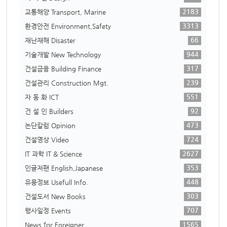
2183
교통해양 Transport, Marine
3313
환경안전 Environment,Safety
66
재난재해 Disaster
944
기술개발 New Technology
317
건설금융 Building Finance
239
건설관리 Construction Mgt.
551
자 동 화 ICT
92
건 설 인 Builders
473
논단칼럼 Opinion
724
건설영상 Video
2627
IT 과학 IT & Science
353
인글저팬 English,Japanese
448
유용정보 Usefull Info.
303
건설도서 New Books
707
행사일정 Events
1565
News for Foreigner