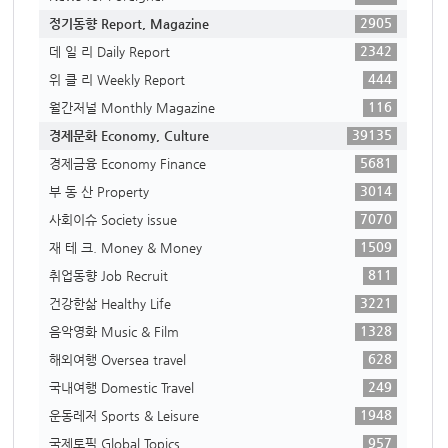
2905
정기동향 Report, Magazine
2342
데 일 리 Daily Report
444
위 클 리 Weekly Report
116
월간저널 Monthly Magazine
39135
경제문화 Economy, Culture
5681
경제금융 Economy Finance
3014
부 동 산 Property
7070
사회이슈 Society issue
1509
재 테 크. Money & Money
811
취업동향 Job Recruit
3221
건강한삶 Healthy Life
1328
음악영화 Music & Film
628
해외여행 Oversea travel
249
국내여행 Domestic Travel
1948
운동레저 Sports & Leisure
957
국제토픽 Global Topics