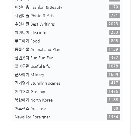
179
패션미용 Fashion & Beauty
721
사진미술 Photo & Arts
2023
추천시글 Best Writings
233
아이디어 Idea info.
865
푸드얘기 Food
1139
동물식물 Animal and Plant
372
한번웃자 Fun Fun Fun
1078
알아두면 Useful Info.
1609
군사얘기 Military
417
진기명기 Stunning scenes
1476
얘기꺼리 Gosship
1188
북한얘기 North Korea
68
애드센스 Adsense
1334
News for Foreigner