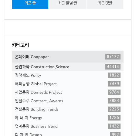
최근 글
최근 월별 글
최근 댓글
카테고리
87122
콘페이퍼 Conpaper
44314
산업과학 Construction,Science
1822
정책제도 Policy
7479
해외동향 Global Project
9784
사업동향 Domestic Project
3883
입찰수주 Contract, Awards
2225
건설동향 Building Trends
1786
에 너 지 Energy
1432
업계동향 Business Trend
992
디 자 인 Design