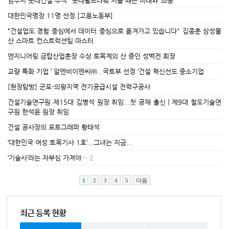
임수지 롯데건설 수석 "롯데월드타워 지을 때는 미래와 ‘소통’ "
대한민국명장 11명 선정 [고용노동부]
“건설업도 경험 중심에서 데이터 중심으로 옮겨가고 있습니다" 김종훈 삼성물
산 스마트 컨스트럭션팀 마스터
엔지니어링 금탑산업훈장 수상 토목계의 산 증인 성백전 회장
교량 특화 기업 ’ 알엔비이엔씨㈜...국토부 선정 ‘건설 혁신선도 중소기업
[현장탐방] 군포-의왕지역 전기공급시설 전력구공사
건설기술연구원 제15대 김병석 원장 취임...첫 공채 출신ㅣ제9대 철도기술연
구원 한석윤 원장 취임
건설 공사장의 포토그래퍼 황태석
‘대한민국 여성 토목기사 1호’...그녀는 지금...
‘기술사’라는 자부심 가져야…
2
1
2
3
4
5
다음
최근 등록 현황