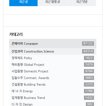
최근 글
최근 월별 글
최근 댓글
카테고리
87122
콘페이퍼 Conpaper
44314
산업과학 Construction,Science
1822
정책제도 Policy
7479
해외동향 Global Project
9784
사업동향 Domestic Project
3883
입찰수주 Contract, Awards
2225
건설동향 Building Trends
1786
에 너 지 Energy
1432
업계동향 Business Trend
992
디 자 인 Design