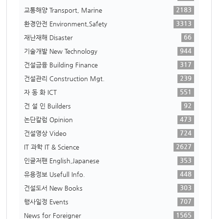
2183
교통해양 Transport, Marine
3313
환경안전 Environment,Safety
66
재난재해 Disaster
944
기술개발 New Technology
317
건설금융 Building Finance
239
건설관리 Construction Mgt.
551
자 동 화 ICT
92
건 설 인 Builders
473
논단칼럼 Opinion
724
건설영상 Video
2627
IT 과학 IT & Science
353
인글저팬 English,Japanese
448
유용정보 Usefull Info.
303
건설도서 New Books
707
행사일정 Events
1565
News for Foreigner