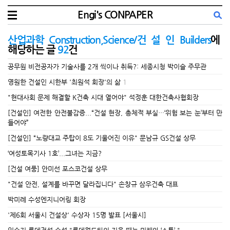
Engi's CONPAPER
산업과학 Construction,Science/건 설 인 Builders
에
해당하는 글
92
건
공무원 비전공자가 기술사를 2개 씩이나 취득?: 세종시청 박이슬 주무관
영원한 건설인 시한부 '최원석 회장'의 삶
1
"현대사회 문제 해결할 K건축 시대 열어야" 석정훈 대한건축사협회장
[건설인] 여전한 안전불감증...“건설 현장, 총체적 부실…‘위험 보는 눈’부터 만
들어야”
[건설인] “노량대교 주탑이 8도 기울어진 이유" 문남규 GS건설 상무
‘여성토목기사 1호’...그녀는 지금?
[건설 여풍] 안미선 포스코건설 상무
"건설 안전, 설계를 바꾸면 달라집니다" 손창규 삼우건축 대표
박미례 수성엔지니어링 회장
'제6회 서울시 건설상' 수상자 15명 발표 [서울시]