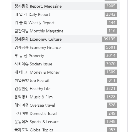
2905
정기동향 Report, Magazine
2342
데 일 리 Daily Report
444
위 클 리 Weekly Report
116
월간저널 Monthly Magazine
39135
경제문화 Economy, Culture
5681
경제금융 Economy Finance
3014
부 동 산 Property
7070
사회이슈 Society issue
1509
재 테 크. Money & Money
811
취업동향 Job Recruit
3221
건강한삶 Healthy Life
1328
음악영화 Music & Film
628
해외여행 Oversea travel
249
국내여행 Domestic Travel
1948
운동레저 Sports & Leisure
957
국제토픽 Global Topics