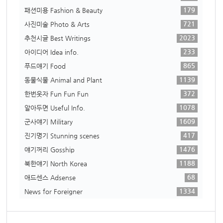
179
패션미용 Fashion & Beauty
721
사진미술 Photo & Arts
2023
추천시글 Best Writings
233
아이디어 Idea info.
865
푸드얘기 Food
1139
동물식물 Animal and Plant
372
한번웃자 Fun Fun Fun
1078
알아두면 Useful Info.
1609
군사얘기 Military
417
진기명기 Stunning scenes
1476
얘기꺼리 Gosship
1188
북한얘기 North Korea
68
애드센스 Adsense
1334
News for Foreigner