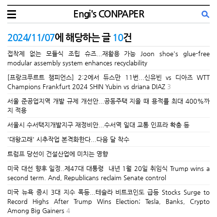
Engi's CONPAPER
2024/11/07
에 해당하는 글
10
건
접착제 없는 모듈식 조립 슈즈...재활용 가능 Joon shoe's glue-free
modular assembly system enhances recyclability
[프랑크푸르트 챔피언스] 2:2에서 듀스만 11번...신유빈 vs 디아즈 WTT
Champions Frankfurt 2024 SHIN Yubin vs driana DIAZ
3
서울 준공업지역 개발 규제 개선안...공동주택 지을 때 용적률 최대 400%까
지 적용
서울시 수서택지개발지구 재정비안...수서역 일대 교통 인프라 확충 등
'대왕고래' 시추작업 본격화한다...다음 달 착수
트럼프 당선이 건설산업에 미치는 영향
미국 대선 향후 일정..제47대 대통령 내년 1월 20일 취임식 Trump wins a
second term. And, Republicans reclaim Senate control
미국 뉴욕 증시 3대 지수 폭등...테슬라 비트코인도 급등 Stocks Surge to
Record Highs After Trump Wins Election; Tesla, Banks, Crypto
Among Big Gainers
4