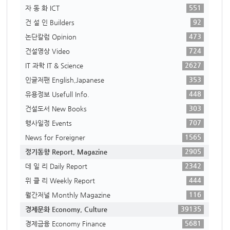
551
자 동 화 ICT
92
건 설 인 Builders
473
논단칼럼 Opinion
724
건설영상 Video
2627
IT 과학 IT & Science
353
인글저팬 English,Japanese
448
유용정보 Usefull Info.
303
건설도서 New Books
707
행사일정 Events
1565
News for Foreigner
2905
정기동향 Report, Magazine
2342
데 일 리 Daily Report
444
위 클 리 Weekly Report
116
월간저널 Monthly Magazine
39135
경제문화 Economy, Culture
5681
경제금융 Economy Finance