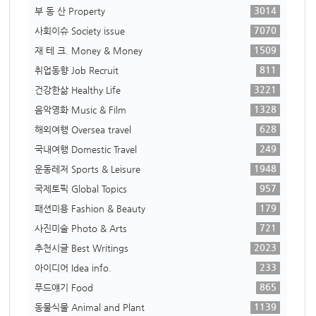
3014
부 동 산 Property
7070
사회이슈 Society issue
1509
재 테 크. Money & Money
811
취업동향 Job Recruit
3221
건강한삶 Healthy Life
1328
음악영화 Music & Film
628
해외여행 Oversea travel
249
국내여행 Domestic Travel
1948
운동레저 Sports & Leisure
957
국제토픽 Global Topics
179
패션미용 Fashion & Beauty
721
사진미술 Photo & Arts
2023
추천시글 Best Writings
233
아이디어 Idea info.
865
푸드얘기 Food
1139
동물식물 Animal and Plant