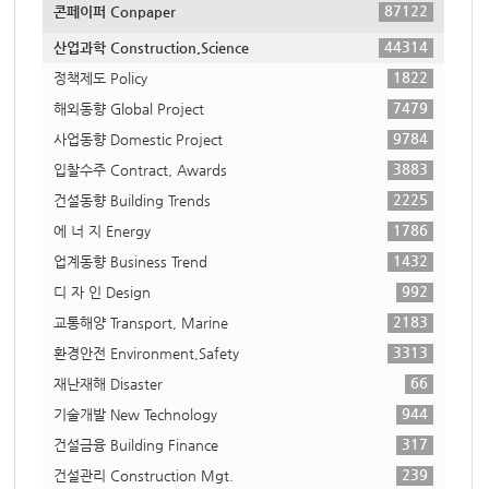
87122
콘페이퍼 Conpaper
44314
산업과학 Construction,Science
1822
정책제도 Policy
7479
해외동향 Global Project
9784
사업동향 Domestic Project
3883
입찰수주 Contract, Awards
2225
건설동향 Building Trends
1786
에 너 지 Energy
1432
업계동향 Business Trend
992
디 자 인 Design
2183
교통해양 Transport, Marine
3313
환경안전 Environment,Safety
66
재난재해 Disaster
944
기술개발 New Technology
317
건설금융 Building Finance
239
건설관리 Construction Mgt.