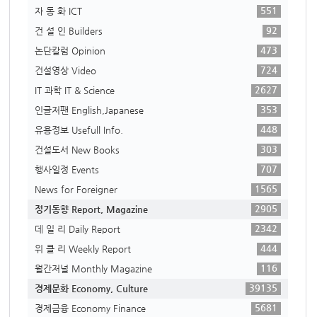
551
자 동 화 ICT
92
건 설 인 Builders
473
논단칼럼 Opinion
724
건설영상 Video
2627
IT 과학 IT & Science
353
인글저팬 English,Japanese
448
유용정보 Usefull Info.
303
건설도서 New Books
707
행사일정 Events
1565
News for Foreigner
2905
정기동향 Report, Magazine
2342
데 일 리 Daily Report
444
위 클 리 Weekly Report
116
월간저널 Monthly Magazine
39135
경제문화 Economy, Culture
5681
경제금융 Economy Finance