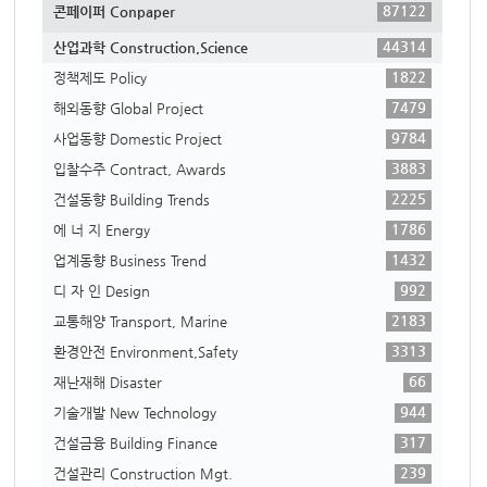
87122
콘페이퍼 Conpaper
44314
산업과학 Construction,Science
1822
정책제도 Policy
7479
해외동향 Global Project
9784
사업동향 Domestic Project
3883
입찰수주 Contract, Awards
2225
건설동향 Building Trends
1786
에 너 지 Energy
1432
업계동향 Business Trend
992
디 자 인 Design
2183
교통해양 Transport, Marine
3313
환경안전 Environment,Safety
66
재난재해 Disaster
944
기술개발 New Technology
317
건설금융 Building Finance
239
건설관리 Construction Mgt.