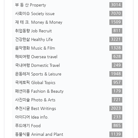
3014
부 동 산 Property
7070
사회이슈 Society issue
1509
재 테 크. Money & Money
811
취업동향 Job Recruit
3221
건강한삶 Healthy Life
1328
음악영화 Music & Film
628
해외여행 Oversea travel
249
국내여행 Domestic Travel
1948
운동레저 Sports & Leisure
957
국제토픽 Global Topics
179
패션미용 Fashion & Beauty
721
사진미술 Photo & Arts
2023
추천시글 Best Writings
233
아이디어 Idea info.
865
푸드얘기 Food
1139
동물식물 Animal and Plant