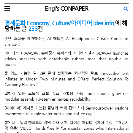
Engi's CONPAPER
경제문화 Economy, Culture/아이디어 Idea info.
에 해
당하는 글
233
건
주변 소음을 제거해주는 AI 헤드폰 AI Headphones Create Cones of
Silence
2
아디다스 + AVAVAV, 슈퍼핑거 슈퍼스타 스니커즈 출시 AVAVAV launches
adidas sneakers with detachable rubber toes that double as
purses
2
물 위도 가능한 단 2분 만에 설치하는 혁신적인 텐트 Innovative Tent
Inflates in Under Two Minutes and Offers Perfect Solution To
Camping Hassles
2
접착제 없는 모듈식 조립 슈즈...재활용 가능 Joon shoe's glue-free
modular assembly system enhances recyclability
[아이디어] 재사용 가능한 물병과 커피 컵이 하나 Seymourpowell designs
two-in-one reusable water bottle and coffee cup
1
홍익대 무동력 핸즈프리 정맥 주사 장치, 다이슨 어워드 국제상 수상..."재난지
역 유용" VIDEO: Hands-free IV for disaster zones wins International