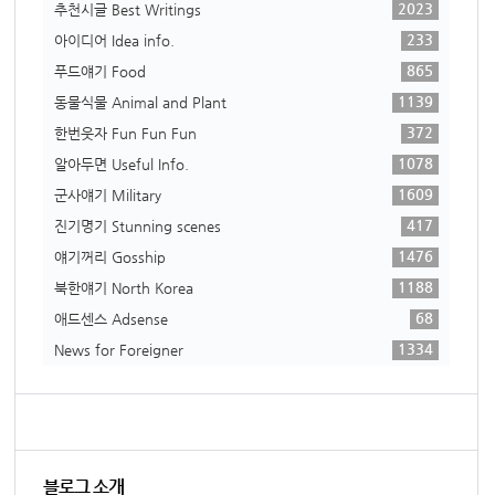
2023
추천시글 Best Writings
233
아이디어 Idea info.
865
푸드얘기 Food
1139
동물식물 Animal and Plant
372
한번웃자 Fun Fun Fun
1078
알아두면 Useful Info.
1609
군사얘기 Military
417
진기명기 Stunning scenes
1476
얘기꺼리 Gosship
1188
북한얘기 North Korea
68
애드센스 Adsense
1334
News for Foreigner
블로그 소개