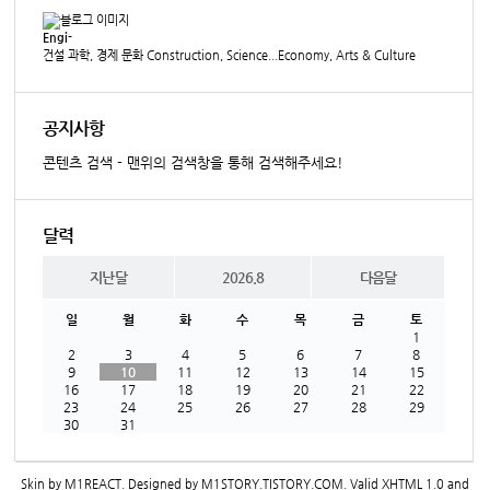
Engi-
건설 과학, 경제 문화 Construction, Science...Economy, Arts & Culture
공지사항
콘텐츠 검색 - 맨위의 검색창을 통해 검색해주세요!
달력
지난달
2026.8
다음달
일
월
화
수
목
금
토
1
2
3
4
5
6
7
8
9
10
11
12
13
14
15
16
17
18
19
20
21
22
23
24
25
26
27
28
29
30
31
Skin by
M1REACT
. Designed by
M1STORY.TISTORY.COM
. Valid
XHTML 1.0
and