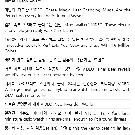
James Dyson Award
1
마법의 머그잔 VIDEO: These Magic Heat-Changing Mugs Are the
Perfect Accessory for the Autumnal Season
1
걷기 속도 2.5배로 늘려주는 신발 'Moonwalker' VIDEO: These electric
shoes help you easily walk 2.5x faster
1
1600만 가지 색으로 복사하고 그릴 수 있는 혁신적인 '컬러픽 펜' VIDEO:
Innovative ‘Colorpik Pen’ Lets You Copy and Draw With 16 Million
Colors
버리지 않고, 살리는 발상...돈 되는 일본의 '착한 제품' 트렌드
더운 여름 시원한 맥주로 작동하는 냉각 패딩 VIDEO: Tiger Beer reveals
world's first puffer jacket powered by beer
차세대 하이브리드 스캔워치 출시...24시간 건강상태 모니터링 VIDEO:
Withings’ next generation hybrid scanwatch lands on wrists with
24/7 health monitoring
새로운 발명품의 세계 VIDEO: New Invention World
완전한 기능의 미니어처 카시오 시계 반지 VIDEO: Fully functional
miniature casio watch rings are small enough to fit around fingers
1
장거리 여행 '시차 적응(Jet lag)' 안경 Is this the key to beating jet lag?
1