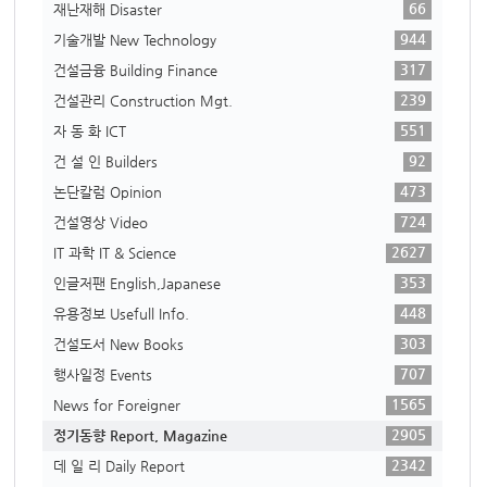
66
재난재해 Disaster
944
기술개발 New Technology
317
건설금융 Building Finance
239
건설관리 Construction Mgt.
551
자 동 화 ICT
92
건 설 인 Builders
473
논단칼럼 Opinion
724
건설영상 Video
2627
IT 과학 IT & Science
353
인글저팬 English,Japanese
448
유용정보 Usefull Info.
303
건설도서 New Books
707
행사일정 Events
1565
News for Foreigner
2905
정기동향 Report, Magazine
2342
데 일 리 Daily Report