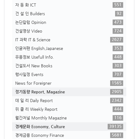
551
자 동 화 ICT
92
건 설 인 Builders
473
논단칼럼 Opinion
724
건설영상 Video
2627
IT 과학 IT & Science
353
인글저팬 English,Japanese
448
유용정보 Usefull Info.
303
건설도서 New Books
707
행사일정 Events
1565
News for Foreigner
2905
정기동향 Report, Magazine
2342
데 일 리 Daily Report
444
위 클 리 Weekly Report
116
월간저널 Monthly Magazine
39135
경제문화 Economy, Culture
5681
경제금융 Economy Finance