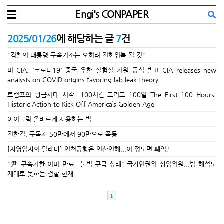
Engi's CONPAPER
2025/01/26
에 해당하는 글
7
건
"검찰의 대통령 구속기소는 오히려 전화위복 될 것"
미 CIA, '코로나19' 중국 우한 실험실 기원 공식 발표 CIA releases new
analysis on COVID origins favoring lab leak theory
트럼프의 황금시대 시작...100시간 그리고 100일 The First 100 Hours:
Historic Action to Kick Off America’s Golden Age
아이크림 올바르게 사용하는 법
전한길, 구독자 50만에서 90만으로 폭등
[자영업자의 딜레마] 인천공항은 인산인해...이 정도면 폐업?
"尹 구속기한 이미 만료…불법 구금 상태" 국가인권위 상임위원...법 해석도
제대로 못하는 검찰 헌재
1