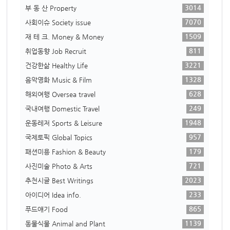
3014
부 동 산 Property
7070
사회이슈 Society issue
1509
재 테 크. Money & Money
811
취업동향 Job Recruit
3221
건강한삶 Healthy Life
1328
음악영화 Music & Film
628
해외여행 Oversea travel
249
국내여행 Domestic Travel
1948
운동레저 Sports & Leisure
957
국제토픽 Global Topics
179
패션미용 Fashion & Beauty
721
사진미술 Photo & Arts
2023
추천시글 Best Writings
233
아이디어 Idea info.
865
푸드얘기 Food
1139
동물식물 Animal and Plant