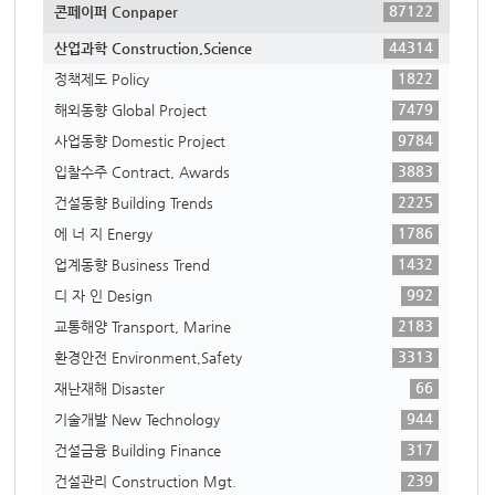
87122
콘페이퍼 Conpaper
44314
산업과학 Construction,Science
1822
정책제도 Policy
7479
해외동향 Global Project
9784
사업동향 Domestic Project
3883
입찰수주 Contract, Awards
2225
건설동향 Building Trends
1786
에 너 지 Energy
1432
업계동향 Business Trend
992
디 자 인 Design
2183
교통해양 Transport, Marine
3313
환경안전 Environment,Safety
66
재난재해 Disaster
944
기술개발 New Technology
317
건설금융 Building Finance
239
건설관리 Construction Mgt.