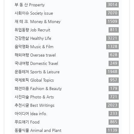
3014
부 동 산 Property
7070
사회이슈 Society issue
1509
재 테 크. Money & Money
811
취업동향 Job Recruit
3221
건강한삶 Healthy Life
1328
음악영화 Music & Film
628
해외여행 Oversea travel
249
국내여행 Domestic Travel
1948
운동레저 Sports & Leisure
957
국제토픽 Global Topics
179
패션미용 Fashion & Beauty
721
사진미술 Photo & Arts
2023
추천시글 Best Writings
233
아이디어 Idea info.
865
푸드얘기 Food
1139
동물식물 Animal and Plant