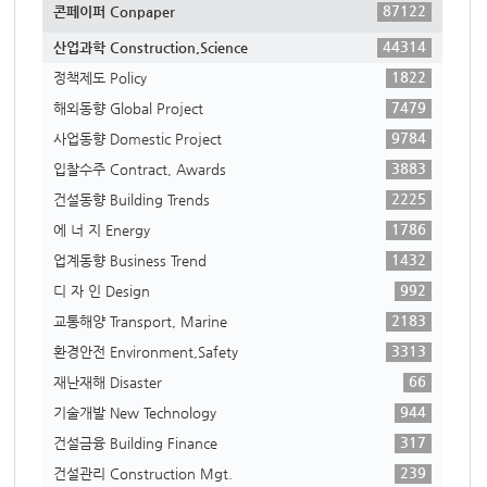
87122
콘페이퍼 Conpaper
44314
산업과학 Construction,Science
1822
정책제도 Policy
7479
해외동향 Global Project
9784
사업동향 Domestic Project
3883
입찰수주 Contract, Awards
2225
건설동향 Building Trends
1786
에 너 지 Energy
1432
업계동향 Business Trend
992
디 자 인 Design
2183
교통해양 Transport, Marine
3313
환경안전 Environment,Safety
66
재난재해 Disaster
944
기술개발 New Technology
317
건설금융 Building Finance
239
건설관리 Construction Mgt.