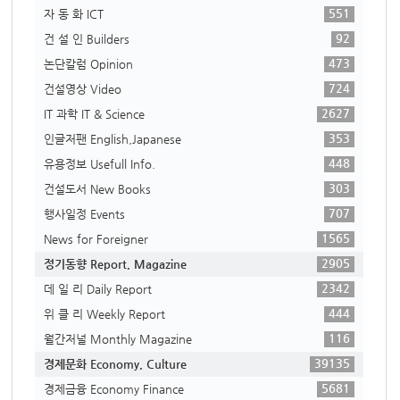
551
자 동 화 ICT
92
건 설 인 Builders
473
논단칼럼 Opinion
724
건설영상 Video
2627
IT 과학 IT & Science
353
인글저팬 English,Japanese
448
유용정보 Usefull Info.
303
건설도서 New Books
707
행사일정 Events
1565
News for Foreigner
2905
정기동향 Report, Magazine
2342
데 일 리 Daily Report
444
위 클 리 Weekly Report
116
월간저널 Monthly Magazine
39135
경제문화 Economy, Culture
5681
경제금융 Economy Finance