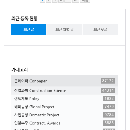
1
2
3
4
···
60
다음
최근 등록 현황
최근 글
최근 월별 글
최근 댓글
카테고리
87122
콘페이퍼 Conpaper
44314
산업과학 Construction,Science
1822
정책제도 Policy
7479
해외동향 Global Project
9784
사업동향 Domestic Project
3883
입찰수주 Contract, Awards