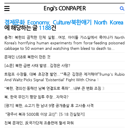
Engi's CONPAPER
경제문화 Economy, Culture/북한얘기 North Korea
에 해당하는 글
1188
건
충격! 북한의 끔찍한 인체 실험...여성, 아이들 가스실에서 죽어나가 North
Korea’s horrifying human experiments from force-feeding poisoned
cabbage to 50 women and watching them bleed to death to...
문재인 USB로 북한이 만든 것
[소문] 북한 급변 사태 발생...김정은 사망?
트럼프 수장들, 대북 초강경 발언..."“폭군 김정은 제거해야”Trump's Rubio
And Waltz Picks Signal 'Existential' Fight With China
1
"북한, 경의선·동해선 남북 연결도로 폭파"...내부 큰 변화 조짐
3
북, 한국 무인기 평양 침투 주장...자작극?
[광기] 북한, 소고기 판 남녀 9명 공개총살 후 고사총 사격
“광주서 북과 5000회 이상 교신”: [5·18 진실찾기]
친북 문재인, 反국가단체 조총련에 혈세 퍼줘