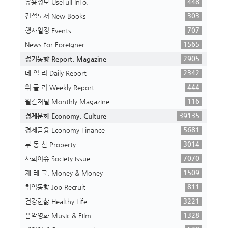
448
유용정보 Usefull Info.
303
건설도서 New Books
707
행사일정 Events
1565
News for Foreigner
2905
정기동향 Report, Magazine
2342
데 일 리 Daily Report
444
위 클 리 Weekly Report
116
월간저널 Monthly Magazine
39135
경제문화 Economy, Culture
5681
경제금융 Economy Finance
3014
부 동 산 Property
7070
사회이슈 Society issue
1509
재 테 크. Money & Money
811
취업동향 Job Recruit
3221
건강한삶 Healthy Life
1328
음악영화 Music & Film