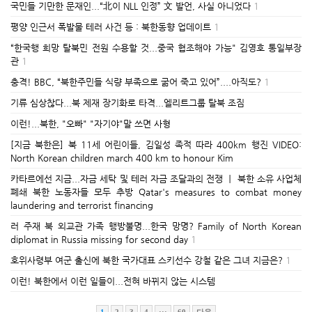
국민들 기만한 문재인...“北이 NLL 인정” 文 발언, 사실 아니었다
1
평양 인근서 폭발물 테러 사건 등 : 북한동향 업데이트
1
“한국행 희망 탈북민 전원 수용할 것...중국 협조해야 가능" 김영호 통일부장
관
1
충격! BBC, “북한주민들 식량 부족으로 굶어 죽고 있어”....아직도?
1
기류 심상찮다...북 제재 장기화로 타격...엘리트그룹 탈북 조짐
이런!...북한, "오빠" "자기야"말 쓰면 사형
[지금 북한은] 북 11세 어린이들, 김일성 족적 따라 400km 행진 VIDEO:
North Korean children march 400 km to honour Kim
카타르에선 지금...자금 세탁 및 테러 자금 조달과의 전쟁 ㅣ 북한 소유 사업체
폐쇄 북한 노동자들 모두 추방 Qatar's measures to combat money
laundering and terrorist financing
러 주재 북 외교관 가족 행방불명...한국 망명? Family of North Korean
diplomat in Russia missing for second day
1
호위사령부 여군 출신에 북한 국가대표 스키선수 강철 같은 그녀 지금은?
1
이런! 북한에서 이런 일들이...전혀 바뀌지 않는 시스템