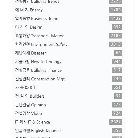
2225
건설동향 Building Trends
1786
에 너 지 Energy
1432
업계동향 Business Trend
992
디 자 인 Design
2183
교통해양 Transport, Marine
3313
환경안전 Environment,Safety
66
재난재해 Disaster
944
기술개발 New Technology
317
건설금융 Building Finance
239
건설관리 Construction Mgt.
551
자 동 화 ICT
92
건 설 인 Builders
473
논단칼럼 Opinion
724
건설영상 Video
2627
IT 과학 IT & Science
353
인글저팬 English,Japanese