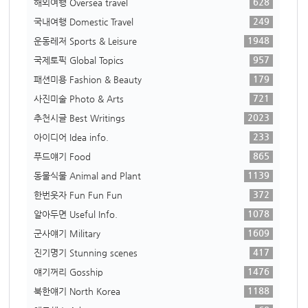
628
해외여행 Oversea travel
249
국내여행 Domestic Travel
1948
운동레저 Sports & Leisure
957
국제토픽 Global Topics
179
패션미용 Fashion & Beauty
721
사진미술 Photo & Arts
2023
추천시글 Best Writings
233
아이디어 Idea info.
865
푸드얘기 Food
1139
동물식물 Animal and Plant
372
한번웃자 Fun Fun Fun
1078
알아두면 Useful Info.
1609
군사얘기 Military
417
진기명기 Stunning scenes
1476
얘기꺼리 Gosship
1188
북한얘기 North Korea