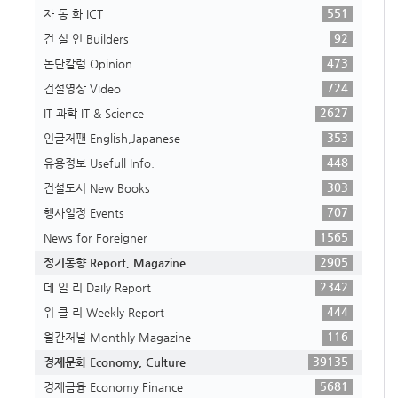
551
자 동 화 ICT
92
건 설 인 Builders
473
논단칼럼 Opinion
724
건설영상 Video
2627
IT 과학 IT & Science
353
인글저팬 English,Japanese
448
유용정보 Usefull Info.
303
건설도서 New Books
707
행사일정 Events
1565
News for Foreigner
2905
정기동향 Report, Magazine
2342
데 일 리 Daily Report
444
위 클 리 Weekly Report
116
월간저널 Monthly Magazine
39135
경제문화 Economy, Culture
5681
경제금융 Economy Finance