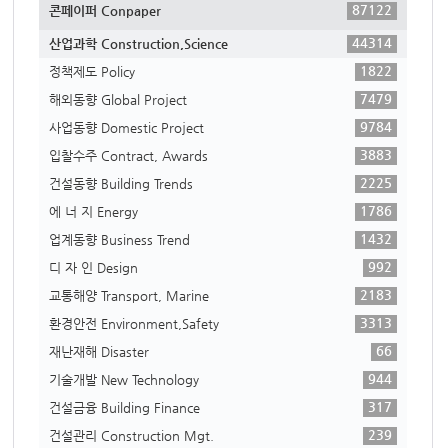
87122
콘페이퍼 Conpaper
44314
산업과학 Construction,Science
1822
정책제도 Policy
7479
해외동향 Global Project
9784
사업동향 Domestic Project
3883
입찰수주 Contract, Awards
2225
건설동향 Building Trends
1786
에 너 지 Energy
1432
업계동향 Business Trend
992
디 자 인 Design
2183
교통해양 Transport, Marine
3313
환경안전 Environment,Safety
66
재난재해 Disaster
944
기술개발 New Technology
317
건설금융 Building Finance
239
건설관리 Construction Mgt.