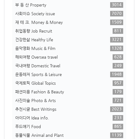
3014
부 동 산 Property
7070
사회이슈 Society issue
1509
재 테 크. Money & Money
811
취업동향 Job Recruit
3221
건강한삶 Healthy Life
1328
음악영화 Music & Film
628
해외여행 Oversea travel
249
국내여행 Domestic Travel
1948
운동레저 Sports & Leisure
957
국제토픽 Global Topics
179
패션미용 Fashion & Beauty
721
사진미술 Photo & Arts
2023
추천시글 Best Writings
233
아이디어 Idea info.
865
푸드얘기 Food
1139
동물식물 Animal and Plant