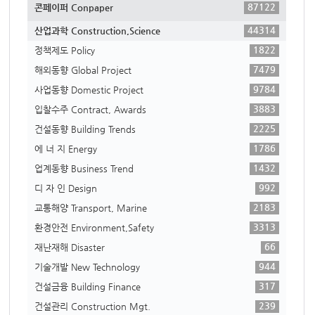
87122
콘페이퍼 Conpaper
44314
산업과학 Construction,Science
1822
정책제도 Policy
7479
해외동향 Global Project
9784
사업동향 Domestic Project
3883
입찰수주 Contract, Awards
2225
건설동향 Building Trends
1786
에 너 지 Energy
1432
업계동향 Business Trend
992
디 자 인 Design
2183
교통해양 Transport, Marine
3313
환경안전 Environment,Safety
66
재난재해 Disaster
944
기술개발 New Technology
317
건설금융 Building Finance
239
건설관리 Construction Mgt.