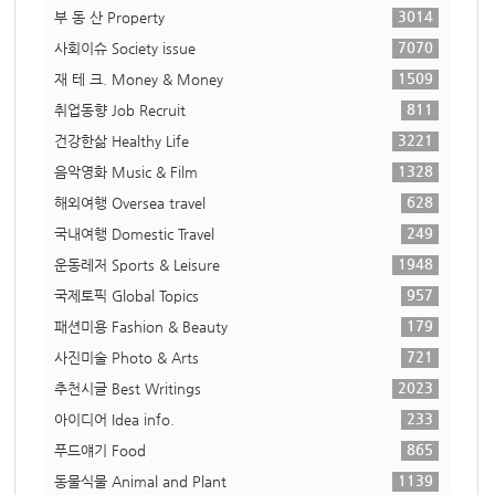
3014
부 동 산 Property
7070
사회이슈 Society issue
1509
재 테 크. Money & Money
811
취업동향 Job Recruit
3221
건강한삶 Healthy Life
1328
음악영화 Music & Film
628
해외여행 Oversea travel
249
국내여행 Domestic Travel
1948
운동레저 Sports & Leisure
957
국제토픽 Global Topics
179
패션미용 Fashion & Beauty
721
사진미술 Photo & Arts
2023
추천시글 Best Writings
233
아이디어 Idea info.
865
푸드얘기 Food
1139
동물식물 Animal and Plant