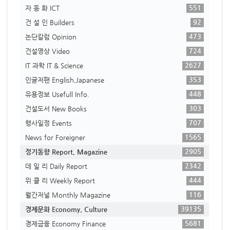
551
자 동 화 ICT
92
건 설 인 Builders
473
논단칼럼 Opinion
724
건설영상 Video
2627
IT 과학 IT & Science
353
인글저팬 English,Japanese
448
유용정보 Usefull Info.
303
건설도서 New Books
707
행사일정 Events
1565
News for Foreigner
2905
정기동향 Report, Magazine
2342
데 일 리 Daily Report
444
위 클 리 Weekly Report
116
월간저널 Monthly Magazine
39135
경제문화 Economy, Culture
5681
경제금융 Economy Finance