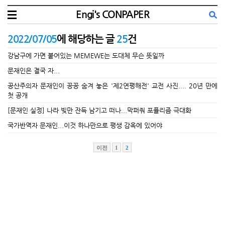
Engi's CONPAPER
2022/07/05
에 해당하는 글
25
건
강남구에 가면 붙어있는 MEMEWE는 도대체 무슨 뜻일까
문재인은 결국 자...
공산주의자 문재인이 꽁꽁 숨겨 놓은 '제2연평해전' 교전 사진.... 20년 만에
첫 공개
[문재인 실정] 나라 빚만 잔득 남기고 떠나...막퍼줘 포퓰리즘 극대화
국가반역자 문재인...이것 하나만으로 평생 감옥에 있어야
이전
1
2