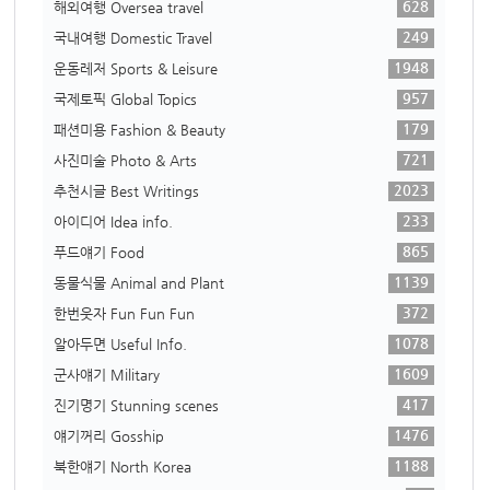
628
해외여행 Oversea travel
249
국내여행 Domestic Travel
1948
운동레저 Sports & Leisure
957
국제토픽 Global Topics
179
패션미용 Fashion & Beauty
721
사진미술 Photo & Arts
2023
추천시글 Best Writings
233
아이디어 Idea info.
865
푸드얘기 Food
1139
동물식물 Animal and Plant
372
한번웃자 Fun Fun Fun
1078
알아두면 Useful Info.
1609
군사얘기 Military
417
진기명기 Stunning scenes
1476
얘기꺼리 Gosship
1188
북한얘기 North Korea