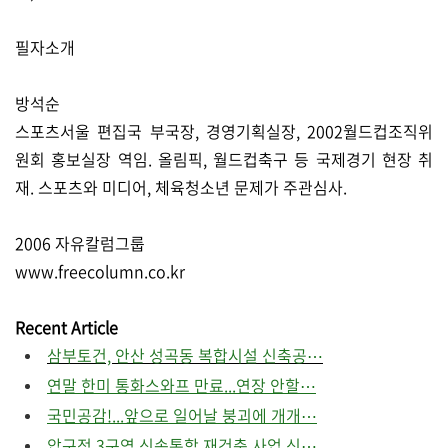
필자소개
방석순
스포츠서울 편집국 부국장, 경영기획실장, 2002월드컵조직위
원회 홍보실장 역임. 올림픽, 월드컵축구 등 국제경기 현장 취
재. 스포츠와 미디어, 체육청소년 문제가 주관심사.
2006 자유칼럼그룹
www.freecolumn.co.kr
Recent Article
삼부토건, 안산 성곡동 복합시설 신축공⋯
연말 한미 통화스와프 만료...연장 안할⋯
국민공감!...앞으로 일어날 붕괴에 개개⋯
압구정 3구역 신속통합 재건축 사업 신⋯