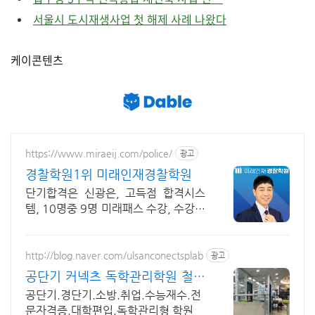
서울시 도시재생사업 첫 해제 사례 나왔다
케이콘텐츠
https://www.miraeij.com/police/
광고
경찰학원1위 미래인재경찰학원
단기합격은 신광은, 고득점 합격시스
템, 10명중 9명 미래패스 수강, 수강료
환급 초단기 합격, 경찰채용/승진/간
부/해양 경찰 공무원의 모든 것
http://blog.naver.com/ulsanconectsplab
광고
공단기 커넥츠 독학관리학원 철저
한 합격집중관리 프로그램
공단기.경단기.소방.취업.수능재수.전
문자격증.대학편입.독학관리형 학원