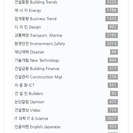
2225
건설동향 Building Trends
1786
에 너 지 Energy
1432
업계동향 Business Trend
992
디 자 인 Design
2183
교통해양 Transport, Marine
3313
환경안전 Environment,Safety
66
재난재해 Disaster
944
기술개발 New Technology
317
건설금융 Building Finance
239
건설관리 Construction Mgt.
551
자 동 화 ICT
92
건 설 인 Builders
473
논단칼럼 Opinion
724
건설영상 Video
2627
IT 과학 IT & Science
353
인글저팬 English,Japanese