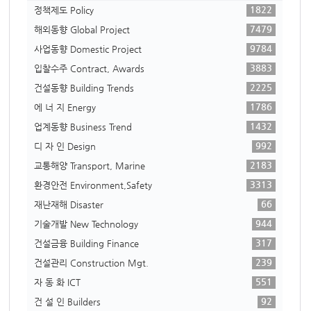
1822
정책제도 Policy
7479
해외동향 Global Project
9784
사업동향 Domestic Project
3883
입찰수주 Contract, Awards
2225
건설동향 Building Trends
1786
에 너 지 Energy
1432
업계동향 Business Trend
992
디 자 인 Design
2183
교통해양 Transport, Marine
3313
환경안전 Environment,Safety
66
재난재해 Disaster
944
기술개발 New Technology
317
건설금융 Building Finance
239
건설관리 Construction Mgt.
551
자 동 화 ICT
92
건 설 인 Builders