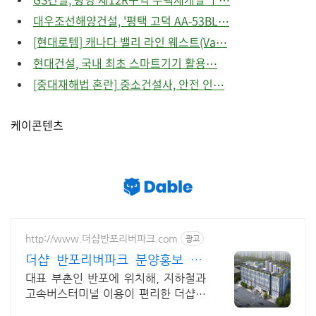
대우조선해양건설, '평택 고덕 AA-53BL⋯
[현대로템] 캐나다 밸리 라인 웨스트(Va⋯
현대건설, 국내 최초 스마트기기 활용⋯
[중대재해법 혼란] 중소건설사, 안전 인⋯
케이콘텐츠
http://www.더샵반포리버파크.com
광고
더샵 반포리버파크 분양홍보 24
시 전문상담사 상시대기중
대표 부촌인 반포에 위치해, 지하철과
고속버스터미널 이용이 편리한 더샵반
포리버파크