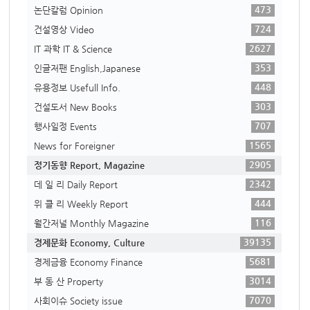
473
논단칼럼 Opinion
724
건설영상 Video
2627
IT 과학 IT & Science
353
인글저팬 English,Japanese
448
유용정보 Usefull Info.
303
건설도서 New Books
707
행사일정 Events
1565
News for Foreigner
2905
정기동향 Report, Magazine
2342
데 일 리 Daily Report
444
위 클 리 Weekly Report
116
월간저널 Monthly Magazine
39135
경제문화 Economy, Culture
5681
경제금융 Economy Finance
3014
부 동 산 Property
7070
사회이슈 Society issue