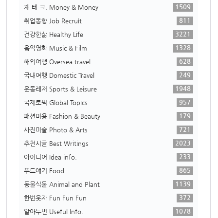
1509
재 테 크. Money & Money
811
취업동향 Job Recruit
3221
건강한삶 Healthy Life
1328
음악영화 Music & Film
628
해외여행 Oversea travel
249
국내여행 Domestic Travel
1948
운동레저 Sports & Leisure
957
국제토픽 Global Topics
179
패션미용 Fashion & Beauty
721
사진미술 Photo & Arts
2023
추천시글 Best Writings
233
아이디어 Idea info.
865
푸드얘기 Food
1139
동물식물 Animal and Plant
372
한번웃자 Fun Fun Fun
1078
알아두면 Useful Info.